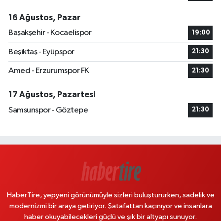
16 Ağustos, Pazar
Başakşehir - Kocaelispor
19:00
Beşiktaş - Eyüpspor
21:30
Amed - Erzurumspor FK
21:30
17 Ağustos, Pazartesi
Samsunspor - Göztepe
21:30
HaberTire, yepyeni görünümüyle sizleri buluştururken, sadelik ve
modernizmi bir araya getiriyor. Şatafattan kaçınıyor ve insanlara
haber okuyabilecekleri güçlü ve şık bir altyapı sunuyor.