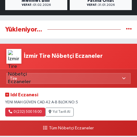
Mehmet Bilir
Fatma Onat
VEFAT:
01.02.2026
VEFAT:
31.01.2026
Yükleniyor...
İzmir Tire Nöbetçi Eczaneler
Idıl Eczanesi
YENI MAH.GÜVEN CAD.42 A-B BLOK NO:5
0 (232) 500 16 00
Yol Tarifi Al
Tüm Nöbetçi Eczaneler