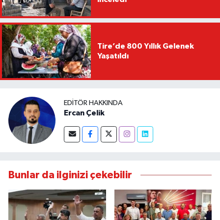
Tire’de 800 Yıllık Gelenek
Yaşatıldı
EDITÖR HAKKINDA
Ercan Çelik
Bunlar da ilginizi çekebilir