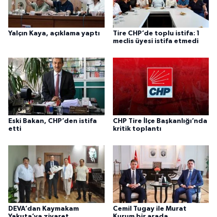
Yalçın Kaya, açıklama yaptı
Tire CHP’de toplu istifa: 1
meclis üyesi istifa etmedi
Eski Bakan, CHP’den istifa
CHP Tire İlçe Başkanlığı’nda
etti
kritik toplantı
DEVA’dan Kaymakam
Cemil Tugay ile Murat
Yakuta’ya ziyaret
Kurum bir arada