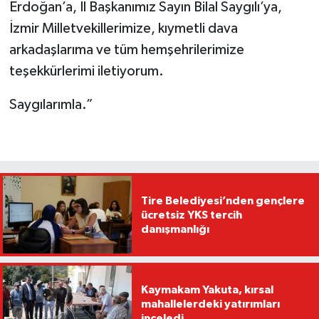
Erdoğan’a, İl Başkanımız Sayın Bilal Saygılı’ya,
İzmir Milletvekillerimize, kıymetli dava
arkadaşlarıma ve tüm hemşehrilerimize
teşekkürlerimi iletiyorum.
Saygılarımla.”
Tire Belediyesi’nden gençlere
ücretsiz YKS tercih
danışmanlığı
Kaymakam Yakuta, kırsal
mahallelerdeki yatırımları
inceledi