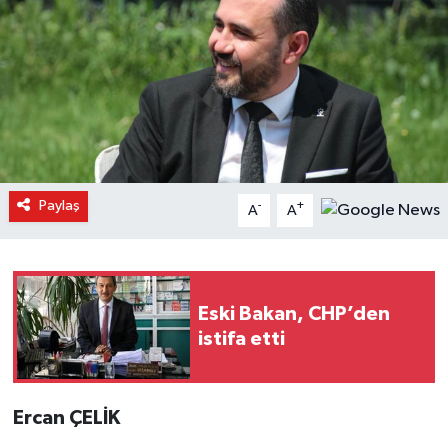
Paylaş
-
+
A
A
Eski Bakan, CHP’den
istifa etti
Ercan ÇELİK