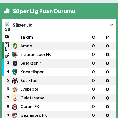
Süper Lig Puan Durumu
Süper Lig
#
Takım
O
P
1
Amed
0
0
2
Erzurumspor FK
0
0
3
Başakşehir
0
0
4
Kocaelispor
0
0
5
Beşiktaş
0
0
6
Eyüpspor
0
0
7
Galatasaray
0
0
8
Çorum FK
0
0
9
Gaziantep FK
0
0