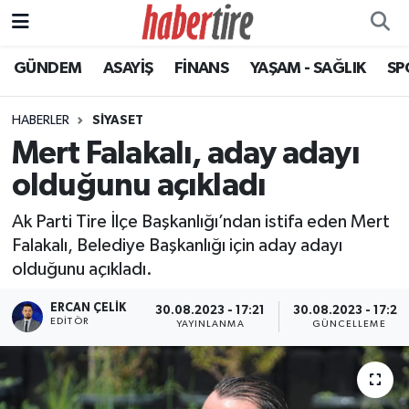
GÜNDEM
ASAYİŞ
FİNANS
YAŞAM - SAĞLIK
SP
Tire Nöbetçi Eczaneler
Tire Hava Durumu
HABERLER
SİYASET
Mert Falakalı, aday adayı
Tire Trafik Yoğunluk Haritası
olduğunu açıkladı
Süper Lig Puan Durumu ve Fikstür
Ak Parti Tire İlçe Başkanlığı’ndan istifa eden Mert
Falakalı, Belediye Başkanlığı için aday adayı
Tüm Manşetler
olduğunu açıkladı.
Son Dakika Haberleri
ERCAN ÇELIK
30.08.2023 - 17:21
30.08.2023 - 17:22
EDITÖR
YAYINLANMA
GÜNCELLEME
Haber Arşivi