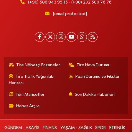
(+90) 506 943 95 15 - (+90) 232 500 76 76
[email protected]
Tire Nöbetçi Eczaneler
Tire Hava Durumu
Tire Trafik Yoğunluk
Puan Durumu ve Fikstür
Haritası
Tüm Manşetler
Son Dakika Haberleri
Haber Arşivi
GÜNDEM
ASAYİŞ
FİNANS
YAŞAM - SAĞLIK
SPOR
ETKİNLİK