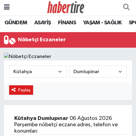
GÜNDEM
ASAYİŞ
FİNANS
YAŞAM - SAĞLIK
SP
Tire Nöbetçi Eczaneler
Tire Hava Durumu
Nöbetçi Eczaneler
Tire Trafik Yoğunluk Haritası
Süper Lig Puan Durumu ve Fikstür
Tüm Manşetler
Paylaş
Son Dakika Haberleri
Haber Arşivi
Kütahya
Dumlupınar
06 Ağustos 2026
Perşembe nöbetçi eczane adres, telefon ve
konumları