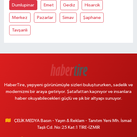
Dumlupinar
Emet
Gediz
Hisarcik
Merkez
Pazarlar
Simav
Şaphane
Tavşanli
HaberTire, yepyeni görünümüyle sizleri buluştururken, sadelik ve
modernizmi bir araya getiriyor. Şatafattan kaçınıyor ve insanlara
haber okuyabilecekleri güçlü ve şık bir altyapı sunuyor.
ÇELİK MEDYA Basın - Yayın & Reklam - Tanıtım Yeni Mh. İsmail
Taşlı Cd. No:25 Kat:1 TİRE-İZMİR