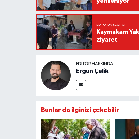
yenileniyor
EDITÖRÜN SEÇTIĞI
Kaymakam Yaku
ziyaret
EDITÖR HAKKINDA
Ergün Çelik
Bunlar da ilginizi çekebilir