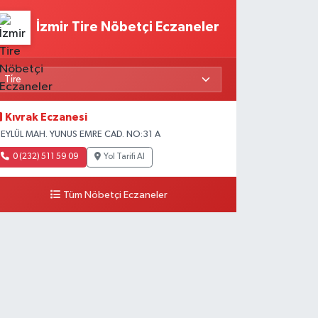
İzmir Tire Nöbetçi Eczaneler
Kıvrak Eczanesi
 EYLÜL MAH. YUNUS EMRE CAD. NO:31 A
0 (232) 511 59 09
Yol Tarifi Al
Tüm Nöbetçi Eczaneler