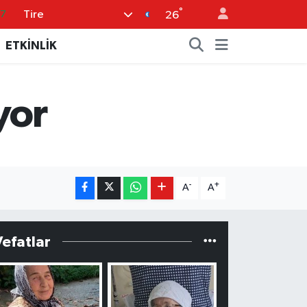
°
Tire
18
26
32
ETKİNLİK
38
59
yor
19
87
-
+
A
A
Vefatlar