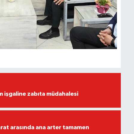
ım işgaline zabıta müdahalesi
rat arasında ana arter tamamen