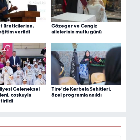
t üreticilerine,
Gözeger ve Cengiz
ğitim verildi
ailelerinin mutlu günü
diyesi Geleneksel
Tire’de Kerbela Şehitleri,
leni, coşkuyla
özel programla anıldı
irildi