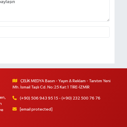
ÇELİK MEDYA Basın - Yayın & Reklam - Tanıtım Yeni
Mh. İsmail Taşlı Cd. No:25 Kat:1 TİRE-İZMİR
en,
(+90) 506 943 95 15 - (+90) 232 500 76 76
n
[email protected]
ve