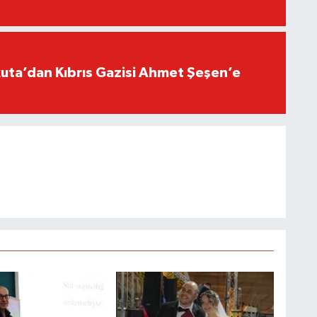
ta’dan Kıbrıs Gazisi Ahmet Şeşen’e