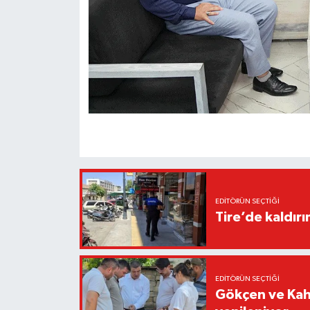
EDITÖRÜN SEÇTIĞI
Tire’de kaldır
EDITÖRÜN SEÇTIĞI
Gökçen ve Kah