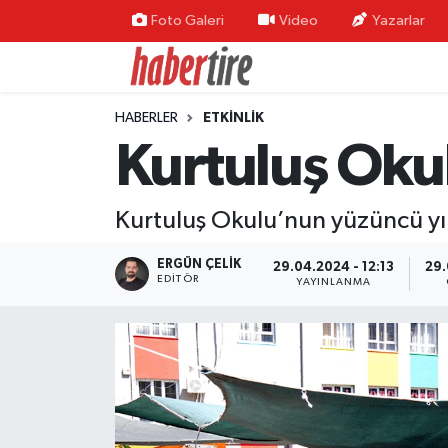
Foto Galeri
Video
Yazarlar
Tire Nöbetçi Eczaneler
HABERLER
ETKİNLİK
Tire Hava Durumu
Kurtuluş Okul
Tire Trafik Yoğunluk Haritası
Kurtuluş Okulu’nun yüzüncü yıl e
Süper Lig Puan Durumu ve Fikstür
ERGÜN ÇELIK
29.04.2024 - 12:13
29.
Tüm Manşetler
EDITÖR
YAYINLANMA
Son Dakika Haberleri
Haber Arşivi