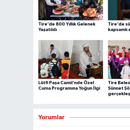
Tire’de 800 Yıllık Gelenek
Tire’de sü
Yaşatıldı
kapsamlı e
Lütfi Paşa Camii’nde Özel
Tire Bele
Cuma Programına Yoğun İlgi
Sünnet Şö
gerçekleşt
Yorumlar