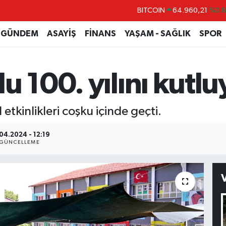
DOLAR
47,7436
%0.
EURO
55,2510
%0.
GÜNDEM
ASAYİŞ
FİNANS
YAŞAM - SAĞLIK
SPOR
STERLİN
64,4811
%0.
GRAM ALTIN
6648.99
%2.
u 100. yılını kutlu
BİST100
13.773
%-
BITCOIN
64.960,21
%0.
tkinlikleri coşku içinde geçti.
04.2024 - 12:19
GÜNCELLEME