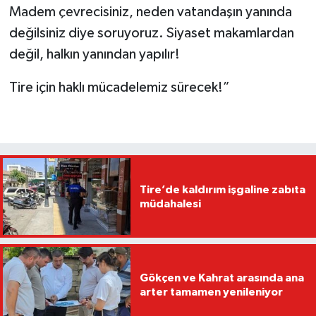
Madem çevrecisiniz, neden vatandaşın yanında
değilsiniz diye soruyoruz. Siyaset makamlardan
değil, halkın yanından yapılır!
Tire için haklı mücadelemiz sürecek!”
Tire’de kaldırım işgaline zabıta
müdahalesi
Gökçen ve Kahrat arasında ana
arter tamamen yenileniyor