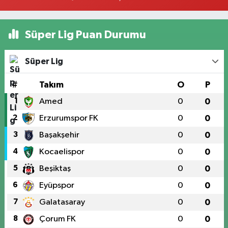
Süper Lig Puan Durumu
Süper Lig
#
Takım
O
P
1
Amed
0
0
2
Erzurumspor FK
0
0
3
Başakşehir
0
0
4
Kocaelispor
0
0
5
Beşiktaş
0
0
6
Eyüpspor
0
0
7
Galatasaray
0
0
8
Çorum FK
0
0