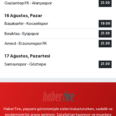
Gaziantep FK - Alanyaspor
21:30
16 Ağustos, Pazar
Başakşehir - Kocaelispor
19:00
Beşiktaş - Eyüpspor
21:30
Amed - Erzurumspor FK
21:30
17 Ağustos, Pazartesi
Samsunspor - Göztepe
21:30
HaberTire, yepyeni görünümüyle sizleri buluştururken, sadelik ve
modernizmi bir araya getiriyor. Şatafattan kaçınıyor ve insanlara