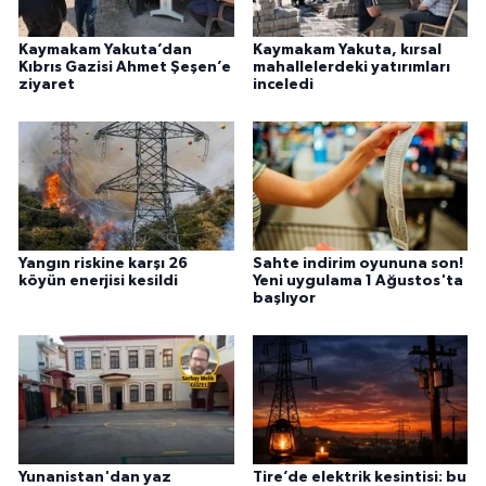
Kaymakam Yakuta’dan
Kaymakam Yakuta, kırsal
Kıbrıs Gazisi Ahmet Şeşen’e
mahallelerdeki yatırımları
ziyaret
inceledi
Yangın riskine karşı 26
Sahte indirim oyununa son!
köyün enerjisi kesildi
Yeni uygulama 1 Ağustos'ta
başlıyor
Yunanistan'dan yaz
Tire’de elektrik kesintisi: bu