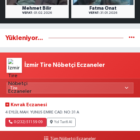
Mehmet Bilir
Fatma Onat
VEFAT:
01.02.2026
VEFAT:
31.01.2026
Yükleniyor...
İzmir Tire Nöbetçi Eczaneler
Kıvrak Eczanesi
4 EYLÜL MAH. YUNUS EMRE CAD. NO:31 A
0 (232) 511 59 09
Yol Tarifi Al
Tüm Nöbetçi Eczaneler