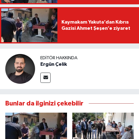
Kaymakam Yakuta’dan Kıbrıs
Gazisi Ahmet Şeşen’e ziyaret
EDITÖR HAKKINDA
Ergün Çelik
Bunlar da ilginizi çekebilir