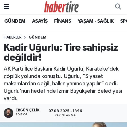
GÜNDEM
ASAYİŞ
FİNANS
YAŞAM - SAĞLIK
SP
Tire Nöbetçi Eczaneler
Tire Hava Durumu
HABERLER
GÜNDEM
Kadir Uğurlu: Tire sahipsiz
Tire Trafik Yoğunluk Haritası
değildir!
Süper Lig Puan Durumu ve Fikstür
AK Parti İlçe Başkanı Kadir Uğurlu, Karateke’deki
çöplük yolunda konuştu. Uğurlu, “Siyaset
Tüm Manşetler
makamlardan değil, halkın yanında yapılır” dedi.
Uğurlu'nun hedefinde İzmir Büyükşehir Belediyesi
Son Dakika Haberleri
vardı.
Haber Arşivi
ERGÜN ÇELIK
07.08.2025 - 13:16
EDITÖR
YAYINLANMA