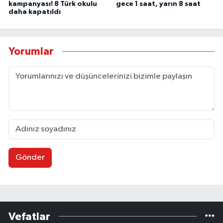
kampanyası! 8 Türk okulu
gece 1 saat, yarın 8 saat
daha kapatıldı
Yorumlar
Gönder
Vefatlar