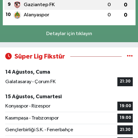
9
Gaziantep FK
0
0
10
Alanyaspor
0
0
Detaylar için tıklayın
Süper Lig Fikstür
14 Ağustos, Cuma
Galatasaray - Çorum FK
21:30
15 Ağustos, Cumartesi
Konyaspor - Rizespor
19:00
Kasımpaşa - Trabzonspor
19:00
Gençlerbirliği S.K. - Fenerbahçe
21:30