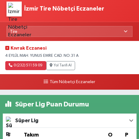
İzmir Tire Nöbetçi Eczaneler
Kıvrak Eczanesi
4 EYLÜL MAH. YUNUS EMRE CAD. NO:31 A
0 (232) 511 59 09
Yol Tarifi Al
Tüm Nöbetçi Eczaneler
Süper Lig Puan Durumu
Süper Lig
#
Takım
O
P