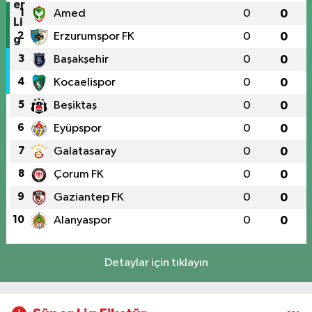
1
Amed
0
0
2
Erzurumspor FK
0
0
3
Başakşehir
0
0
4
Kocaelispor
0
0
5
Beşiktaş
0
0
6
Eyüpspor
0
0
7
Galatasaray
0
0
8
Çorum FK
0
0
9
Gaziantep FK
0
0
10
Alanyaspor
0
0
Detaylar için tıklayın