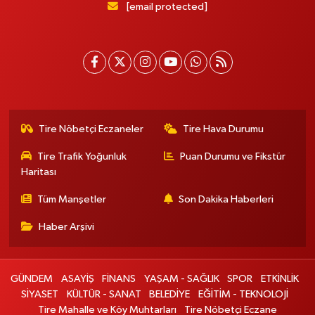
[email protected]
Tire Nöbetçi Eczaneler
Tire Hava Durumu
Tire Trafik Yoğunluk
Puan Durumu ve Fikstür
Haritası
Tüm Manşetler
Son Dakika Haberleri
Haber Arşivi
GÜNDEM
ASAYİŞ
FİNANS
YAŞAM - SAĞLIK
SPOR
ETKİNLİK
SİYASET
KÜLTÜR - SANAT
BELEDİYE
EĞİTİM - TEKNOLOJİ
Tire Mahalle ve Köy Muhtarları
Tire Nöbetçi Eczane