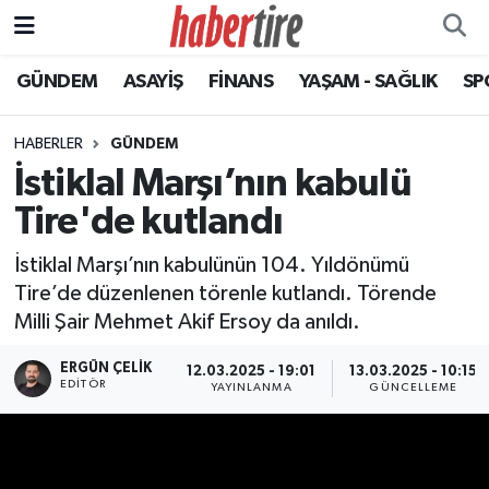
GÜNDEM
ASAYİŞ
FİNANS
YAŞAM - SAĞLIK
SP
Tire Nöbetçi Eczaneler
Tire Hava Durumu
HABERLER
GÜNDEM
İstiklal Marşı’nın kabulü
Tire Trafik Yoğunluk Haritası
Tire'de kutlandı
Süper Lig Puan Durumu ve Fikstür
İstiklal Marşı’nın kabulünün 104. Yıldönümü
Tire’de düzenlenen törenle kutlandı. Törende
Tüm Manşetler
Milli Şair Mehmet Akif Ersoy da anıldı.
Son Dakika Haberleri
ERGÜN ÇELIK
12.03.2025 - 19:01
13.03.2025 - 10:15
EDITÖR
YAYINLANMA
GÜNCELLEME
Haber Arşivi