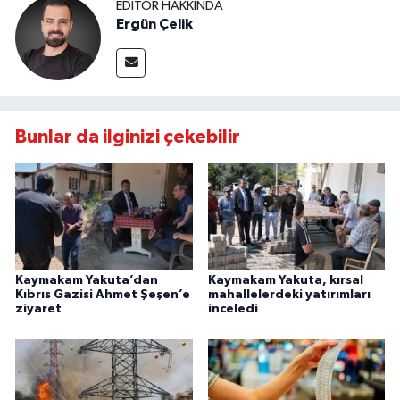
EDITÖR HAKKINDA
Ergün Çelik
Bunlar da ilginizi çekebilir
Kaymakam Yakuta’dan
Kaymakam Yakuta, kırsal
Kıbrıs Gazisi Ahmet Şeşen’e
mahallelerdeki yatırımları
ziyaret
inceledi