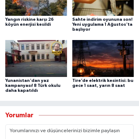
Yangın riskine karşı 26
Sahte indirim oyununa son!
köyün enerjisi kesildi
Yeni uygulama 1 Ağustos'ta
başlıyor
Yunanistan'dan yaz
Tire’de elektrik kesintisi: bu
kampanyası! 8 Türk okulu
gece 1 saat, yarın 8 saat
daha kapatıldı
Yorumlar