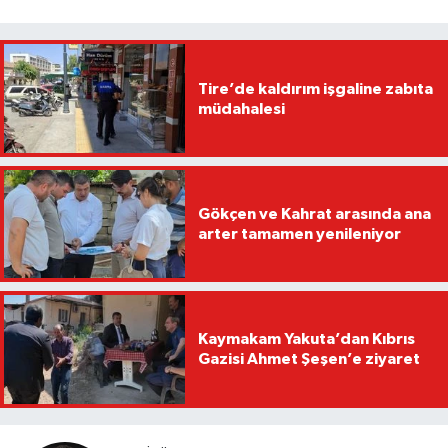
Tire’de kaldırım işgaline zabıta
müdahalesi
Gökçen ve Kahrat arasında ana
arter tamamen yenileniyor
Kaymakam Yakuta’dan Kıbrıs
Gazisi Ahmet Şeşen’e ziyaret