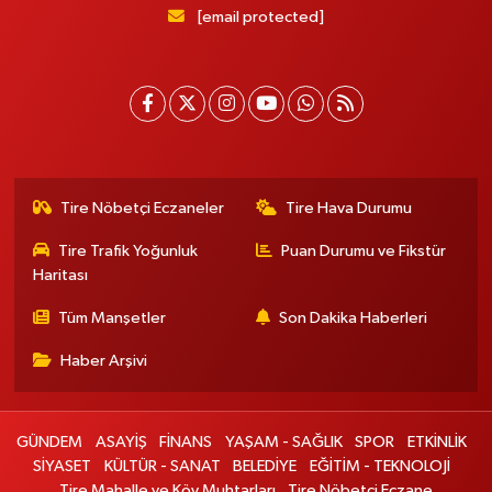
[email protected]
Tire Nöbetçi Eczaneler
Tire Hava Durumu
Tire Trafik Yoğunluk
Puan Durumu ve Fikstür
Haritası
Tüm Manşetler
Son Dakika Haberleri
Haber Arşivi
GÜNDEM
ASAYİŞ
FİNANS
YAŞAM - SAĞLIK
SPOR
ETKİNLİK
SİYASET
KÜLTÜR - SANAT
BELEDİYE
EĞİTİM - TEKNOLOJİ
Tire Mahalle ve Köy Muhtarları
Tire Nöbetçi Eczane