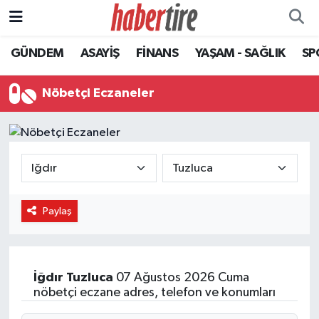
GÜNDEM
ASAYİŞ
FİNANS
YAŞAM - SAĞLIK
SP
Tire Nöbetçi Eczaneler
Tire Hava Durumu
Nöbetçi Eczaneler
Tire Trafik Yoğunluk Haritası
Süper Lig Puan Durumu ve Fikstür
Tüm Manşetler
Paylaş
Son Dakika Haberleri
Haber Arşivi
İğdır
Tuzluca
07 Ağustos 2026 Cuma
nöbetçi eczane adres, telefon ve konumları