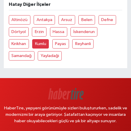
Hatay Diğer İlçeler
Altinözü
Antakya
Arsuz
Belen
Defne
Dörtyol
Erzin
Hassa
İskenderun
Kirikhan
Kumlu
Payas
Reyhanli
Samandağ
Yayladaği
HaberTire, yepyeni görünümüyle sizleri buluştururken, sadelik ve
modernizmi bir araya getiriyor. Şatafattan kaçınıyor ve insanlara
haber okuyabilecekleri güçlü ve şık bir altyapı sunuyor.