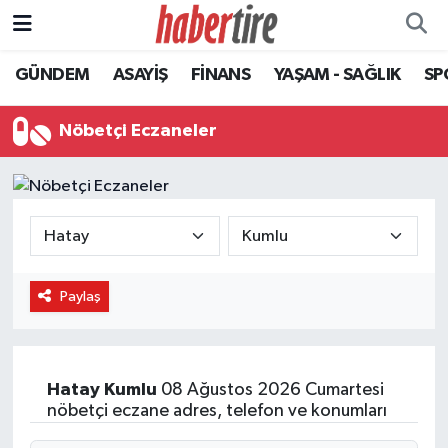
GÜNDEM
ASAYİŞ
FİNANS
YAŞAM - SAĞLIK
SP
Tire Nöbetçi Eczaneler
Tire Hava Durumu
Nöbetçi Eczaneler
Tire Trafik Yoğunluk Haritası
Süper Lig Puan Durumu ve Fikstür
Tüm Manşetler
Paylaş
Son Dakika Haberleri
Haber Arşivi
Hatay
Kumlu
08 Ağustos 2026 Cumartesi
nöbetçi eczane adres, telefon ve konumları