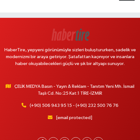
HaberTire, yepyeni görünümüyle sizleri buluştururken, sadelik ve
modernizmi bir araya getiriyor. Şatafattan kaçınıyor ve insanlara
haber okuyabilecekleri güçlü ve şık bir altyapı sunuyor.
ÇELİK MEDYA Basın - Yayın & Reklam - Tanıtım Yeni Mh. İsmail
Taşlı Cd. No:25 Kat:1 TİRE-İZMİR
(+90) 506 943 95 15 - (+90) 232 500 76 76
[email protected]