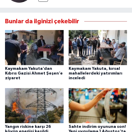
Bunlar da ilginizi çekebilir
Kaymakam Yakuta’dan
Kaymakam Yakuta, kırsal
Kıbrıs Gazisi Ahmet Şeşen’e
mahallelerdeki yatırımları
ziyaret
inceledi
Yangın riskine karşı 26
Sahte indirim oyununa son!
köyün enerjisi kesildi
Yeni uygulama 1 Ağustos'ta