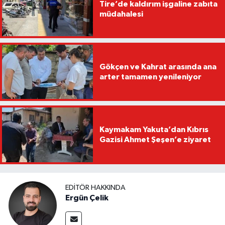
Tire’de kaldırım işgaline zabıta
müdahalesi
Gökçen ve Kahrat arasında ana
arter tamamen yenileniyor
Kaymakam Yakuta’dan Kıbrıs
Gazisi Ahmet Şeşen’e ziyaret
EDITÖR HAKKINDA
Ergün Çelik