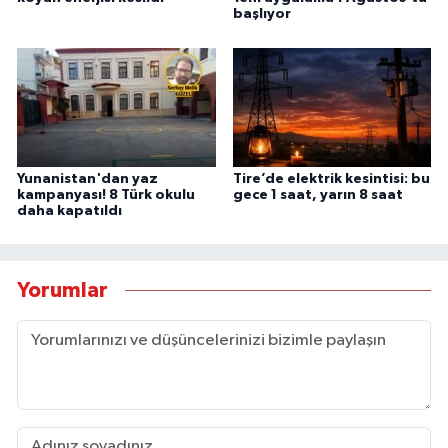
başlıyor
Yunanistan'dan yaz
Tire’de elektrik kesintisi: bu
kampanyası! 8 Türk okulu
gece 1 saat, yarın 8 saat
daha kapatıldı
Yorumlar