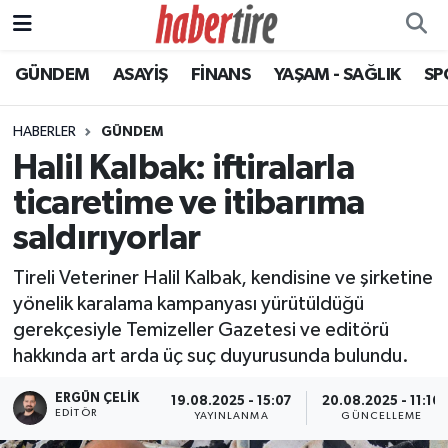
GÜNDEM
ASAYİŞ
FİNANS
YAŞAM - SAĞLIK
SP
Tire Nöbetçi Eczaneler
Tire Hava Durumu
HABERLER
GÜNDEM
Halil Kalbak: iftiralarla
Tire Trafik Yoğunluk Haritası
ticaretime ve itibarıma
Süper Lig Puan Durumu ve Fikstür
saldırıyorlar
Tireli Veteriner Halil Kalbak, kendisine ve şirketine
Tüm Manşetler
yönelik karalama kampanyası yürütüldüğü
gerekçesiyle Temizeller Gazetesi ve editörü
Son Dakika Haberleri
hakkında art arda üç suç duyurusunda bulundu.
Haber Arşivi
ERGÜN ÇELIK
19.08.2025 - 15:07
20.08.2025 - 11:16
EDITÖR
YAYINLANMA
GÜNCELLEME