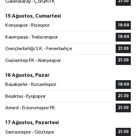
Galatasaray - Çorum FK
21:30
15 Ağustos, Cumartesi
Konyaspor - Rizespor
19:00
Kasımpaşa - Trabzonspor
19:00
Gençlerbirliği S.K. - Fenerbahçe
21:30
Gaziantep FK - Alanyaspor
21:30
16 Ağustos, Pazar
Başakşehir - Kocaelispor
19:00
Beşiktaş - Eyüpspor
21:30
Amed - Erzurumspor FK
21:30
17 Ağustos, Pazartesi
Samsunspor - Göztepe
21:30