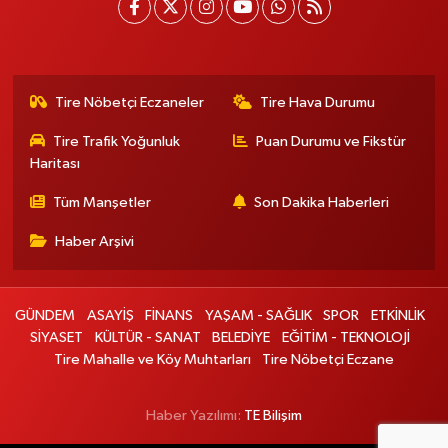
Tire Nöbetçi Eczaneler
Tire Hava Durumu
Tire Trafik Yoğunluk
Puan Durumu ve Fikstür
Haritası
Tüm Manşetler
Son Dakika Haberleri
Haber Arşivi
GÜNDEM
ASAYİŞ
FİNANS
YAŞAM - SAĞLIK
SPOR
ETKİNLİK
SİYASET
KÜLTÜR - SANAT
BELEDİYE
EĞİTİM - TEKNOLOJİ
Tire Mahalle ve Köy Muhtarları
Tire Nöbetçi Eczane
Haber Yazılımı:
TE Bilişim