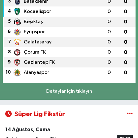
3
Başakşehir
0
0
4
Kocaelispor
0
0
5
Beşiktaş
0
0
6
Eyüpspor
0
0
7
Galatasaray
0
0
8
Çorum FK
0
0
9
Gaziantep FK
0
0
10
Alanyaspor
0
0
Detaylar için tıklayın
Süper Lig Fikstür
14 Ağustos, Cuma