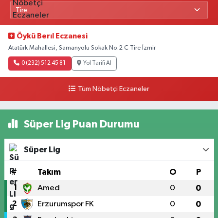
Öykü Berıl Eczanesi
Atatürk Mahallesi, Samanyolu Sokak No:2 C Tire İzmir
0 (232) 512 45 81
Yol Tarifi Al
Tüm Nöbetçi Eczaneler
Süper Lig Puan Durumu
Süper Lig
#
Takım
O
P
1
Amed
0
0
2
Erzurumspor FK
0
0