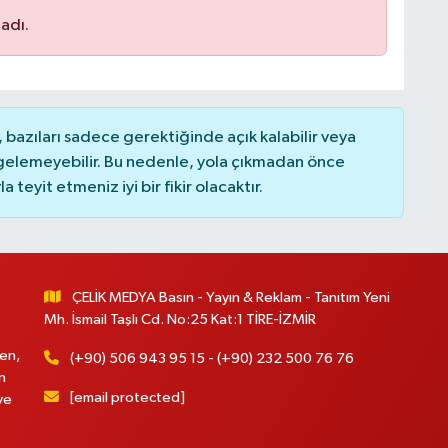
adı.
bazıları sadece gerektiğinde açık kalabilir veya
elemeyebilir. Bu nedenle, yola çıkmadan önce
teyit etmeniz iyi bir fikir olacaktır.
ÇELİK MEDYA Basın - Yayın & Reklam - Tanıtım Yeni
Mh. İsmail Taşlı Cd. No:25 Kat:1 TİRE-İZMİR
en,
(+90) 506 943 95 15 - (+90) 232 500 76 76
n
[email protected]
ve