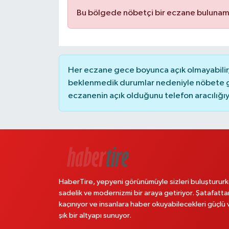
Bu bölgede nöbetçi bir eczane bulunam
Her eczane gece boyunca açık olmayabilir, 
beklenmedik durumlar nedeniyle nöbete g
eczanenin açık olduğunu telefon aracılığıyla 
HaberTire, yepyeni görünümüyle sizleri buluştururk
sadelik ve modernizmi bir araya getiriyor. Şatafatta
kaçınıyor ve insanlara haber okuyabilecekleri güçlü 
şık bir altyapı sunuyor.