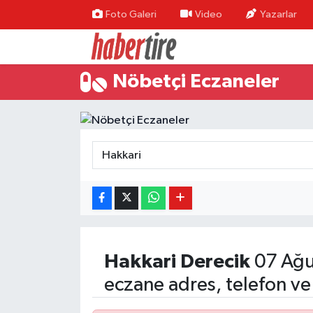
Foto Galeri
Video
Yazarlar
Tire Nöbetçi Eczaneler
Nöbetçi Eczaneler
Tire Hava Durumu
Tire Trafik Yoğunluk Haritası
Süper Lig Puan Durumu ve Fikstür
Tüm Manşetler
Son Dakika Haberleri
Hakkari
Derecik
07 Ağu
Haber Arşivi
eczane adres, telefon ve