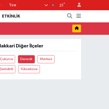
°
Tire
63
21
16
ETKİNLİK
02
07
45
akkari Diğer İlçeler
70
Çukurca
Derecik
Merkez
Şemdinli
Yüksekova