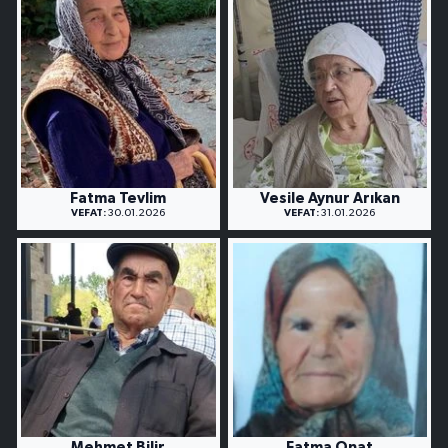
Fatma Tevlim
Vesile Aynur Arıkan
VEFAT:
30.01.2026
VEFAT:
31.01.2026
Mehmet Bilir
Fatma Onat