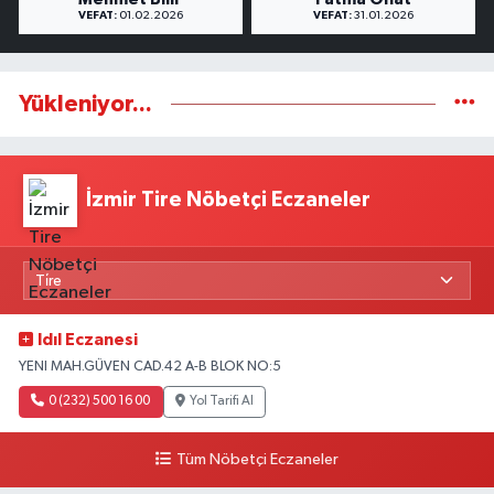
VEFAT:
01.02.2026
VEFAT:
31.01.2026
Yükleniyor...
İzmir Tire Nöbetçi Eczaneler
Idıl Eczanesi
YENI MAH.GÜVEN CAD.42 A-B BLOK NO:5
0 (232) 500 16 00
Yol Tarifi Al
Tüm Nöbetçi Eczaneler