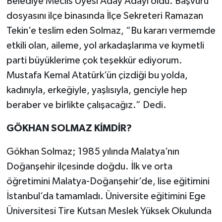
Belediye Meclis Üyesi Aday Adayı oldu. Başvuru
dosyasını ilçe binasında İlçe Sekreteri Ramazan
Tekin’e teslim eden Solmaz, “Bu kararı vermemde
etkili olan, aileme, yol arkadaşlarıma ve kıymetli
parti büyüklerime çok teşekkür ediyorum.
Mustafa Kemal Atatürk’ün çizdiği bu yolda,
kadınıyla, erkeğiyle, yaşlısıyla, genciyle hep
beraber ve birlikte çalışacağız.” Dedi.
GÖKHAN SOLMAZ KİMDİR?
Gökhan Solmaz; 1985 yılında Malatya’nın
Doğanşehir ilçesinde doğdu. İlk ve orta
öğretimini Malatya-Doğanşehir’de, lise eğitimini
İstanbul’da tamamladı. Üniversite eğitimini Ege
Üniversitesi Tire Kutsan Meslek Yüksek Okulunda