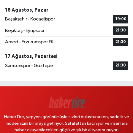
16 Ağustos, Pazar
Başakşehir - Kocaelispor
19:00
Beşiktaş - Eyüpspor
21:30
Amed - Erzurumspor FK
21:30
17 Ağustos, Pazartesi
Samsunspor - Göztepe
21:30
HaberTire, yepyeni görünümüyle sizleri buluştururken, sadelik ve
modernizmi bir araya getiriyor. Şatafattan kaçınıyor ve insanlara
haber okuyabilecekleri güçlü ve şık bir altyapı sunuyor.