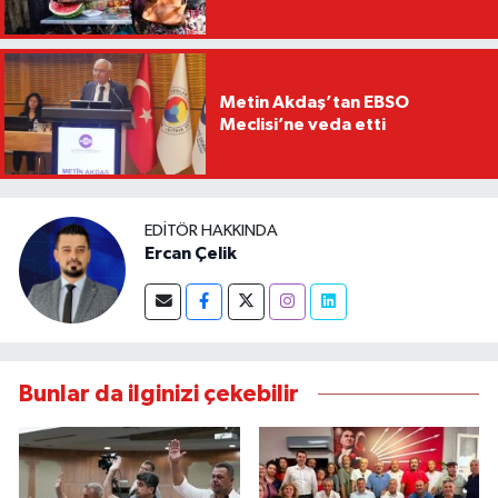
Metin Akdaş’tan EBSO
Meclisi’ne veda etti
EDITÖR HAKKINDA
Ercan Çelik
Bunlar da ilginizi çekebilir