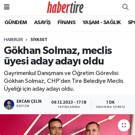
GÜNDEM
ASAYİŞ
FİNANS
YAŞAM - SAĞLIK
SP
Tire Nöbetçi Eczaneler
Tire Hava Durumu
HABERLER
SİYASET
Gökhan Solmaz, meclis
Tire Trafik Yoğunluk Haritası
üyesi aday adayı oldu
Süper Lig Puan Durumu ve Fikstür
Gayrimenkul Danışmanı ve Öğretim Görevlisi
Gökhan Solmaz, CHP’den Tire Belediye Meclis
Tüm Manşetler
Üyeliği için aday adayı oldu.
Son Dakika Haberleri
ERCAN ÇELIK
06.12.2023 - 17:18
1 DK
EDITÖR
YAYINLANMA
OKUNMA SÜRESI
Haber Arşivi