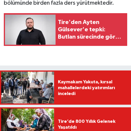
bölümünde birden fazla ders yürütmektedir.
Tire'den Ayten
Gülsever'e tepki:
Butlan sürecinde görev
üstlenen bir isim…
Kaymakam Yakuta, kırsal
mahallelerdeki yatırımları
inceledi
Tire’de 800 Yıllık Gelenek
Yaşatıldı