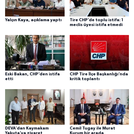
Yalçın Kaya, açıklama yaptı
Tire CHP’de toplu istifa: 1
meclis üyesi istifa etmedi
Eski Bakan, CHP’den istifa
CHP Tire İlçe Başkanlığı’nda
etti
kritik toplantı
DEVA’dan Kaymakam
Cemil Tugay ile Murat
Yakuta’ya ziyaret
Kurum bir arada