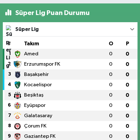
Süper Lig Puan Durumu
Süper Lig
#
Takım
O
P
1
Amed
0
0
2
Erzurumspor FK
0
0
3
Başakşehir
0
0
4
Kocaelispor
0
0
5
Beşiktaş
0
0
6
Eyüpspor
0
0
7
Galatasaray
0
0
8
Çorum FK
0
0
9
Gaziantep FK
0
0