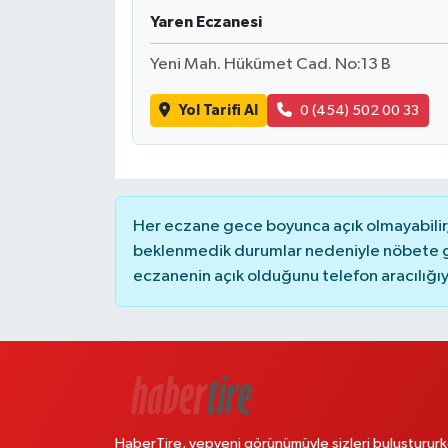
Yaren Eczanesi
Yeni Mah. Hükümet Cad. No:13 B
Yol Tarifi Al
0 (454) 502 00 33
Her eczane gece boyunca açık olmayabilir, 
beklenmedik durumlar nedeniyle nöbete g
eczanenin açık olduğunu telefon aracılığıyla 
HaberTire, yepyeni görünümüyle sizleri buluştururk