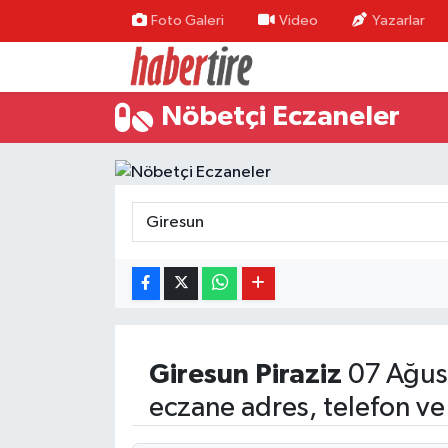
Foto Galeri
Video
Yazarlar
Tire Nöbetçi Eczaneler
Nöbetçi Eczaneler
Tire Hava Durumu
Tire Trafik Yoğunluk Haritası
Süper Lig Puan Durumu ve Fikstür
Tüm Manşetler
Son Dakika Haberleri
Giresun
Piraziz
07 Ağus
Haber Arşivi
eczane adres, telefon ve