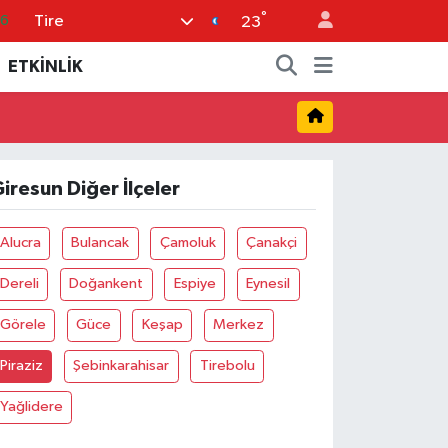
°
Tire
16
23
0
ETKİNLİK
08
0
12
iresun Diğer İlçeler
0
Alucra
Bulancak
Çamoluk
Çanakçi
Dereli
Doğankent
Espiye
Eynesil
Görele
Güce
Keşap
Merkez
Piraziz
Şebinkarahisar
Tirebolu
Yağlidere