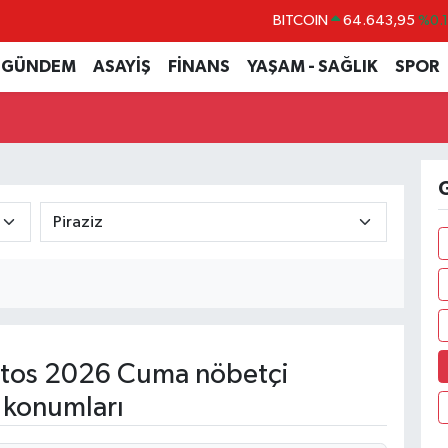
BITCOIN
64.643,95
%0.
DOLAR
47,6704
%
GÜNDEM
ASAYİŞ
FİNANS
YAŞAM - SAĞLIK
SPOR
EURO
55,0406
%-0.
STERLİN
64,2143
%
GRAM ALTIN
6500.87
%0.
G
BİST100
13.799
%7
tos 2026 Cuma nöbetçi
 konumları