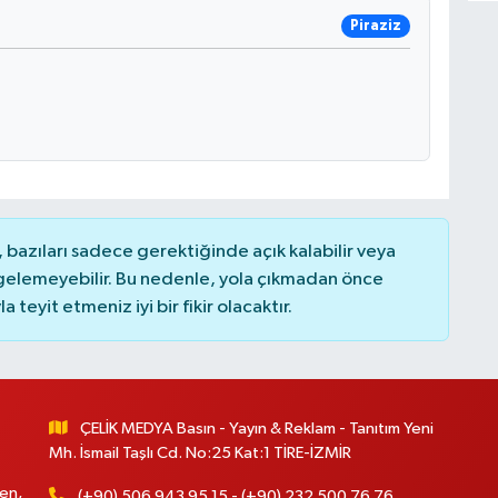
Piraziz
bazıları sadece gerektiğinde açık kalabilir veya
elemeyebilir. Bu nedenle, yola çıkmadan önce
teyit etmeniz iyi bir fikir olacaktır.
ÇELİK MEDYA Basın - Yayın & Reklam - Tanıtım Yeni
Mh. İsmail Taşlı Cd. No:25 Kat:1 TİRE-İZMİR
en,
(+90) 506 943 95 15 - (+90) 232 500 76 76