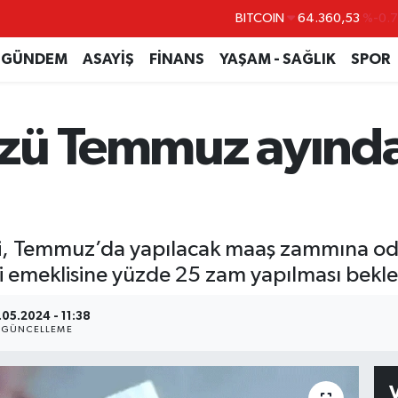
BITCOIN
64.360,53
%-0.
DOLAR
47,7069
%0.
GÜNDEM
ASAYİŞ
FİNANS
YAŞAM - SAĞLIK
SPOR
EURO
55,0265
%0.
STERLİN
64,1897
%0.
zü Temmuz ayında
GRAM ALTIN
6574.81
%1.
BİST100
13.887
%6
li, Temmuz’da yapılacak maaş zammına od
çi emeklisine yüzde 25 zam yapılması bekle
.05.2024 - 11:38
GÜNCELLEME