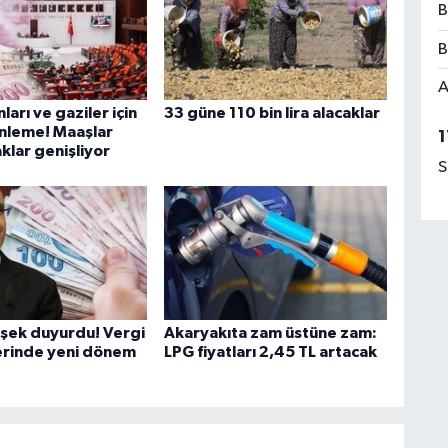
B
B
A
ları ve gaziler için
33 güne 110 bin lira alacaklar
nleme! Maaşlar
1
aklar genişliyor
S
şek duyurdu! Vergi
Akaryakıta zam üstüne zam:
erinde yeni dönem
LPG fiyatları 2,45 TL artacak