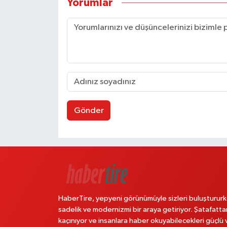
Yorumlar
Gönder
HaberTire, yepyeni görünümüyle sizleri buluştururk
sadelik ve modernizmi bir araya getiriyor. Şatafatta
kaçınıyor ve insanlara haber okuyabilecekleri güçlü 