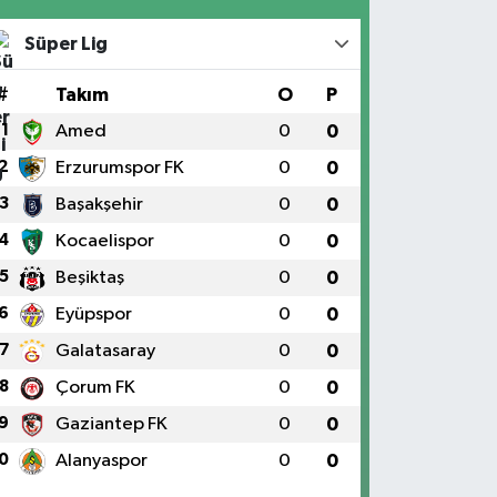
Süper Lig
#
Takım
O
P
1
Amed
0
0
2
Erzurumspor FK
0
0
3
Başakşehir
0
0
4
Kocaelispor
0
0
5
Beşiktaş
0
0
6
Eyüpspor
0
0
7
Galatasaray
0
0
8
Çorum FK
0
0
9
Gaziantep FK
0
0
0
Alanyaspor
0
0