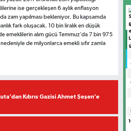
lilerine ise gerçekleşen 6 aylık enflasyon
ında zam yapılması bekleniyor. Bu kapsamda
nlık fark oluşacak. 10 bin liralık en düşük
nde emeklilerin alım gücü Temmuz’da 7 bin 975
 nedeniyle de milyonlarca emekli sıfır zamla
ta’dan Kıbrıs Gazisi Ahmet Şeşen’e
1