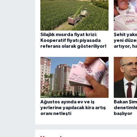
Silajlık mısırda fiyat krizi:
Şehit yakın
Kooperatif fiyatı piyasada
yeni düze
referans olarak gösteriliyor!
artıyor, h
Ağustos ayında ev ve iş
Bakan Şim
yerlerine yapılacak kira artış
denetiml
oranı netleşti
başlıyor