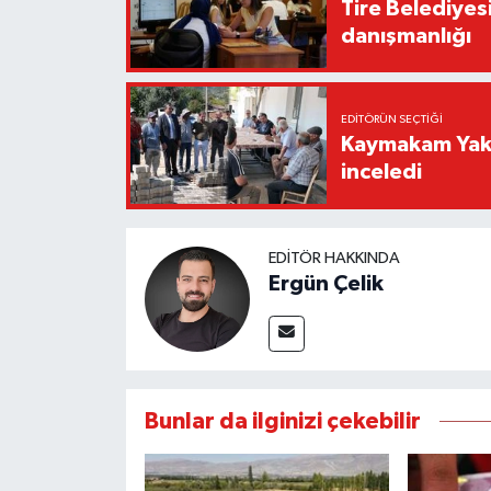
Tire Belediyes
danışmanlığı
EDITÖRÜN SEÇTIĞI
Kaymakam Yakut
inceledi
EDITÖR HAKKINDA
Ergün Çelik
Bunlar da ilginizi çekebilir