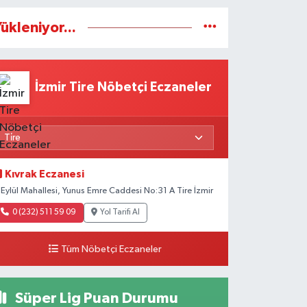
ükleniyor...
İzmir Tire Nöbetçi Eczaneler
Kıvrak Eczanesi
 Eylül Mahallesi, Yunus Emre Caddesi No:31 A Tire İzmir
0 (232) 511 59 09
Yol Tarifi Al
Tüm Nöbetçi Eczaneler
Süper Lig Puan Durumu