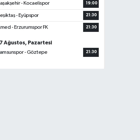
aşakşehir - Kocaelispor
19:00
eşiktaş - Eyüpspor
21:30
med - Erzurumspor FK
21:30
7 Ağustos, Pazartesi
amsunspor - Göztepe
21:30