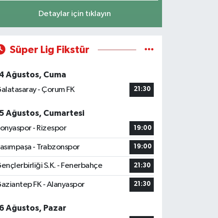
Detaylar için tıklayın
Süper Lig Fikstür
4 Ağustos, Cuma
alatasaray - Çorum FK
21:30
5 Ağustos, Cumartesi
onyaspor - Rizespor
19:00
asımpaşa - Trabzonspor
19:00
ençlerbirliği S.K. - Fenerbahçe
21:30
aziantep FK - Alanyaspor
21:30
6 Ağustos, Pazar