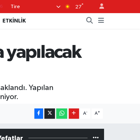
76
°
Tire
27
17
ETKİNLİK
01
02
 yapılacak
44
4
aklandı. Yapılan
niyor.
-
+
A
A
Vefatlar