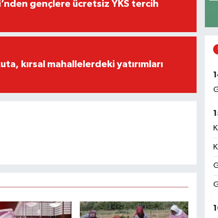
i’nden gençlere ücretsiz YKS tercih
a, kırsal mahallelerdeki yatırımları
1
G
1
K
K
G
G
1