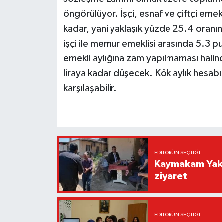
öngörülüyor. İşçi, esnaf ve çiftçi emek
kadar, yani yaklaşık yüzde 25.4 oran
işçi ile memur emeklisi arasında 5.3 pua
emekli aylığına zam yapılmaması hali
liraya kadar düşecek. Kök aylık hesabı
karşılaşabilir.
EDITÖRÜN SEÇTIĞI
Kaymakam Yaku
ziyaret
EDITÖRÜN SEÇTIĞI