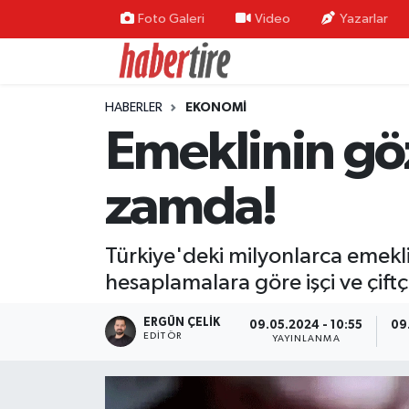
Foto Galeri
Video
Yazarlar
Tire Nöbetçi Eczaneler
HABERLER
EKONOMİ
Tire Hava Durumu
Emeklinin gö
Tire Trafik Yoğunluk Haritası
zamda!
Süper Lig Puan Durumu ve Fikstür
Türkiye'deki milyonlarca emek
Tüm Manşetler
hesaplamalara göre işçi ve çift
Son Dakika Haberleri
ERGÜN ÇELIK
09.05.2024 - 10:55
09
EDITÖR
YAYINLANMA
Haber Arşivi