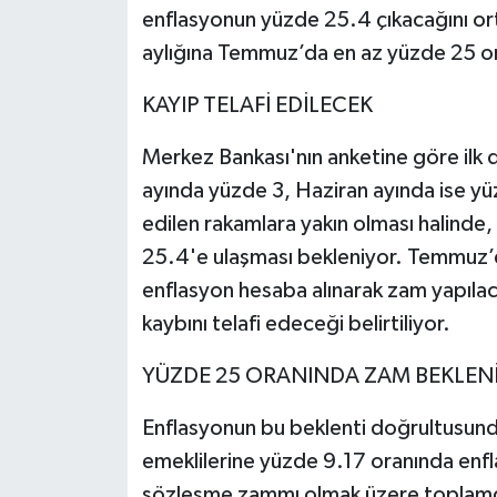
enflasyonun yüzde 25.4 çıkacağını ort
aylığına Temmuz’da en az yüzde 25 or
KAYIP TELAFİ EDİLECEK
Merkez Bankası'nın anketine göre ilk
ayında yüzde 3, Haziran ayında ise y
edilen rakamlara yakın olması halinde
25.4'e ulaşması bekleniyor. Temmuz’
enflasyon hesaba alınarak zam yapılac
kaybını telafi edeceği belirtiliyor.
YÜZDE 25 ORANINDA ZAM BEKLEN
Enflasyonun bu beklenti doğrultusu
emeklilerine yüzde 9.17 oranında enfl
sözleşme zammı olmak üzere toplamd