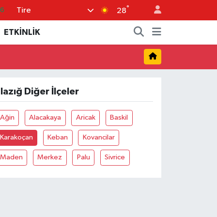
°
Tire
66
28
06
ETKİNLİK
.1
21
39
lazığ Diğer İlçeler
0
Ağin
Alacakaya
Aricak
Baskil
Karakoçan
Keban
Kovancilar
Maden
Merkez
Palu
Sivrice