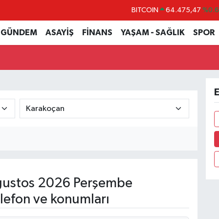
BITCOIN
64.475,47
%0.
DOLAR
47,5986
%0.
GÜNDEM
ASAYİŞ
FİNANS
YAŞAM - SAĞLIK
SPOR
EURO
55,0700
%0
STERLİN
64,2438
%0.
GRAM ALTIN
6518.23
%0.
E
BİST100
13.703
%
ustos 2026 Perşembe
lefon ve konumları