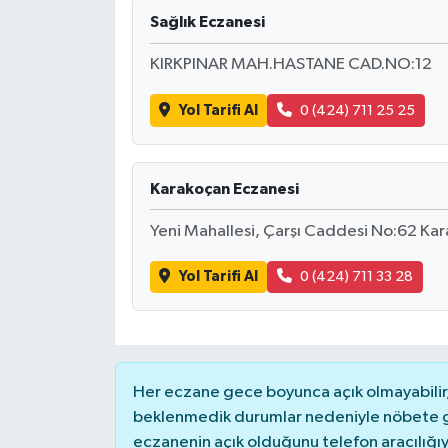
Sağlık Eczanesi
KIRKPINAR MAH.HASTANE CAD.NO:12
Yol Tarifi Al
0 (424) 711 25 25
Karakoçan Eczanesi
Yeni Mahallesi, Çarşı Caddesi No:62 Ka
Yol Tarifi Al
0 (424) 711 33 28
Her eczane gece boyunca açık olmayabilir, 
beklenmedik durumlar nedeniyle nöbete g
eczanenin açık olduğunu telefon aracılığıyla 