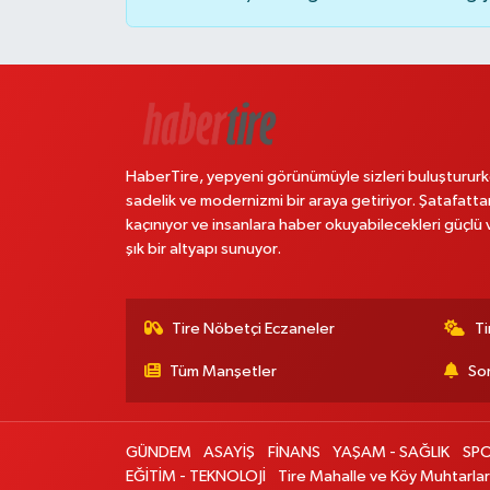
HaberTire, yepyeni görünümüyle sizleri buluştururk
sadelik ve modernizmi bir araya getiriyor. Şatafatta
kaçınıyor ve insanlara haber okuyabilecekleri güçlü 
şık bir altyapı sunuyor.
Tire Nöbetçi Eczaneler
Ti
Tüm Manşetler
Son
GÜNDEM
ASAYİŞ
FİNANS
YAŞAM - SAĞLIK
SP
EĞİTİM - TEKNOLOJİ
Tire Mahalle ve Köy Muhtarlar