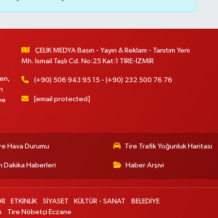
ÇELİK MEDYA Basın - Yayın & Reklam - Tanıtım Yeni
Mh. İsmail Taşlı Cd. No:25 Kat:1 TİRE-İZMİR
en,
(+90) 506 943 95 15 - (+90) 232 500 76 76
n
[email protected]
ve
re Hava Durumu
Tire Trafik Yoğunluk Haritası
 Dakika Haberleri
Haber Arşivi
OR
ETKİNLİK
SİYASET
KÜLTÜR - SANAT
BELEDİYE
ı
Tire Nöbetçi Eczane