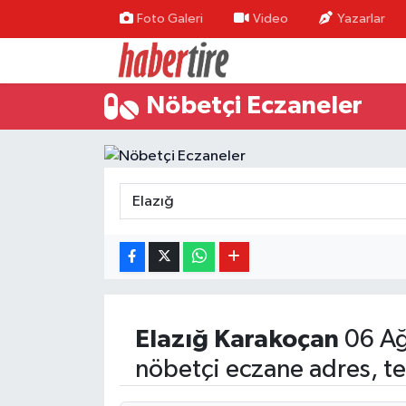
Foto Galeri
Video
Yazarlar
Tire Nöbetçi Eczaneler
Nöbetçi Eczaneler
Tire Hava Durumu
Tire Trafik Yoğunluk Haritası
Süper Lig Puan Durumu ve Fikstür
Tüm Manşetler
Son Dakika Haberleri
Elazığ
Karakoçan
06 Ağ
Haber Arşivi
nöbetçi eczane adres, te