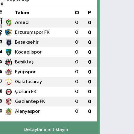
#
Takım
O
P
1
Amed
0
0
2
Erzurumspor FK
0
0
3
Başakşehir
0
0
4
Kocaelispor
0
0
5
Beşiktaş
0
0
6
Eyüpspor
0
0
7
Galatasaray
0
0
8
Çorum FK
0
0
9
Gaziantep FK
0
0
0
Alanyaspor
0
0
Detaylar için tıklayın