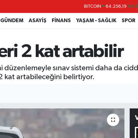
DOLAR
47,5834
%0
GÜNDEM
ASAYİŞ
FİNANS
YAŞAM - SAĞLIK
SPOR
EURO
54,9368
%0.
STERLİN
64,0802
%0.
GRAM ALTIN
6384.71
%2.4
eri 2 kat artabilir
BİST100
13.688
%
ni düzenlemeyle sınav sistemi daha da ciddi
 kat artabileceğini belirtiyor.