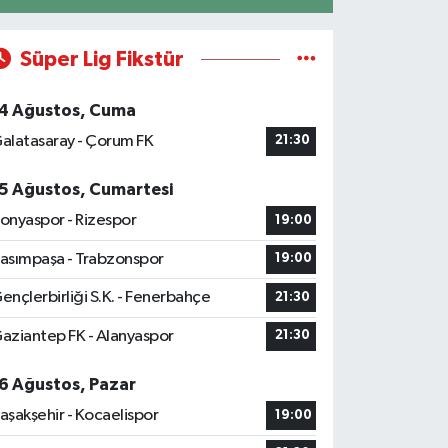
Süper Lig Fikstür
4 Ağustos, Cuma
alatasaray - Çorum FK
21:30
5 Ağustos, Cumartesi
onyaspor - Rizespor
19:00
asımpaşa - Trabzonspor
19:00
ençlerbirliği S.K. - Fenerbahçe
21:30
aziantep FK - Alanyaspor
21:30
6 Ağustos, Pazar
aşakşehir - Kocaelispor
19:00