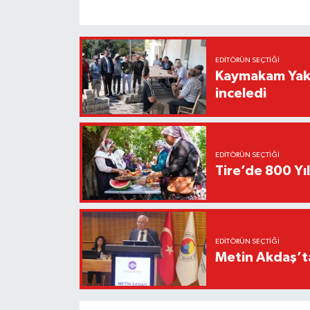
EDITÖRÜN SEÇTIĞI
Kaymakam Yakut
inceledi
EDITÖRÜN SEÇTIĞI
Tire’de 800 Yıl
EDITÖRÜN SEÇTIĞI
Metin Akdaş’t