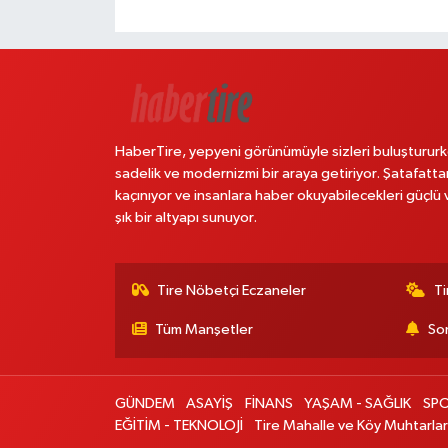
HaberTire, yepyeni görünümüyle sizleri buluştururk
sadelik ve modernizmi bir araya getiriyor. Şatafatta
kaçınıyor ve insanlara haber okuyabilecekleri güçlü 
şık bir altyapı sunuyor.
Tire Nöbetçi Eczaneler
Ti
Tüm Manşetler
Son
GÜNDEM
ASAYİŞ
FİNANS
YAŞAM - SAĞLIK
SP
EĞİTİM - TEKNOLOJİ
Tire Mahalle ve Köy Muhtarlar