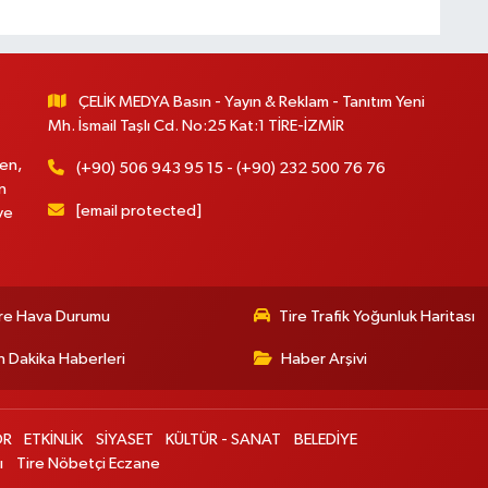
ÇELİK MEDYA Basın - Yayın & Reklam - Tanıtım Yeni
Mh. İsmail Taşlı Cd. No:25 Kat:1 TİRE-İZMİR
en,
(+90) 506 943 95 15 - (+90) 232 500 76 76
n
[email protected]
ve
re Hava Durumu
Tire Trafik Yoğunluk Haritası
 Dakika Haberleri
Haber Arşivi
OR
ETKİNLİK
SİYASET
KÜLTÜR - SANAT
BELEDİYE
ı
Tire Nöbetçi Eczane