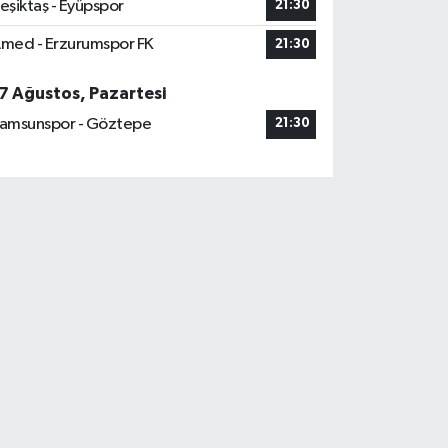
eşiktaş - Eyüpspor
21:30
med - Erzurumspor FK
21:30
7 Ağustos, Pazartesi
amsunspor - Göztepe
21:30