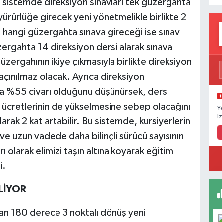
sistemde direksiyon sınavları tek güzergahta
yürürlüğe girecek yeni yönetmelikle birlikte 2
n hangi güzergahta sınava gireceği ise sınav
üzergahta 14 direksiyon dersi alarak sınava
güzergahının ikiye çıkmasıyla birlikte direksiyon
kaçınılmaz olacak. Ayrıca direksiyon
ama %55 civarı olduğunu düşünürsek, ders
 ücretlerinin de yükselmesine sebep olacağını
Y
İ
arak 2 kat artabilir. Bu sistemde, kursiyerlerin
 ve uzun vadede daha bilinçli sürücü sayısının
 olarak elimizi taşın altına koyarak eğitim
i.
LİYOR
an 180 derece 3 noktalı dönüş yeni