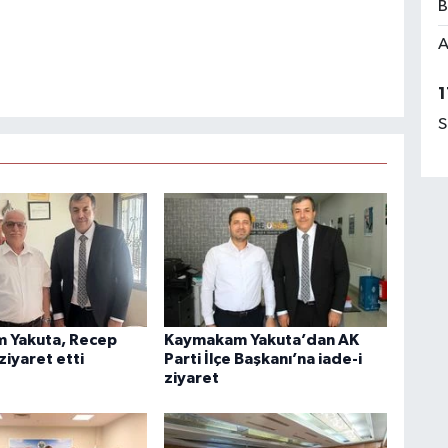
B
A
1
S
 Yakuta, Recep
Kaymakam Yakuta’dan AK
ziyaret etti
Parti İlçe Başkanı’na iade-i
ziyaret