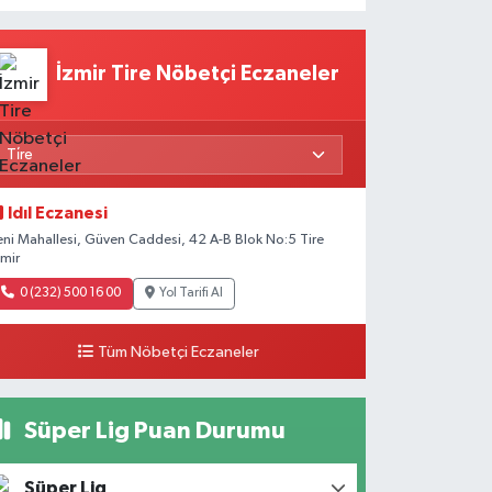
İzmir Tire Nöbetçi Eczaneler
Idıl Eczanesi
eni Mahallesi, Güven Caddesi, 42 A-B Blok No:5 Tire
zmir
0 (232) 500 16 00
Yol Tarifi Al
Tüm Nöbetçi Eczaneler
Süper Lig Puan Durumu
Süper Lig