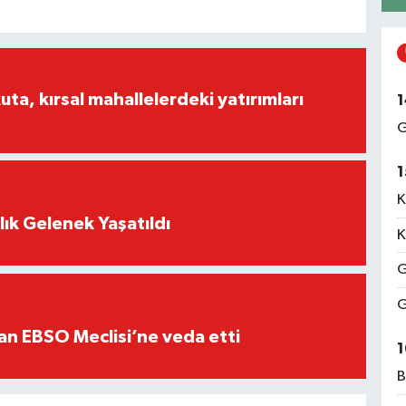
a, kırsal mahallelerdeki yatırımları
1
G
1
K
lık Gelenek Yaşatıldı
K
G
G
an EBSO Meclisi’ne veda etti
1
B