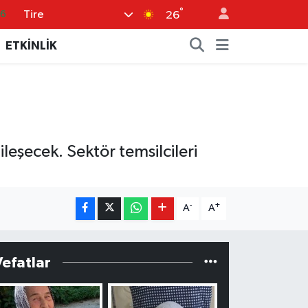
°
Tire
26
.1
ETKİNLİK
14
11
5
0
leşecek. Sektör temsilcileri
-
+
A
A
Vefatlar