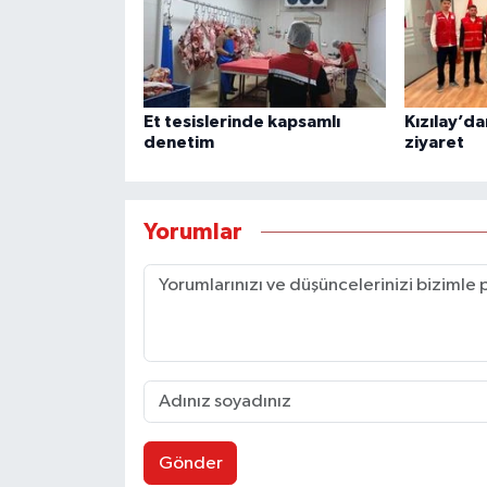
Et tesislerinde kapsamlı
Kızılay’d
denetim
ziyaret
Yorumlar
Gönder