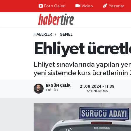
Foto Galeri
Video
Yazarlar
Tire Nöbetçi Eczaneler
HABERLER
GENEL
Tire Hava Durumu
Ehliyet ücretl
Tire Trafik Yoğunluk Haritası
Ehliyet sınavlarında yapılan ye
Süper Lig Puan Durumu ve Fikstür
yeni sistemde kurs ücretlerinin 2
Tüm Manşetler
ERGÜN ÇELIK
21.08.2024 - 11:39
EDITÖR
YAYINLANMA
Son Dakika Haberleri
Haber Arşivi