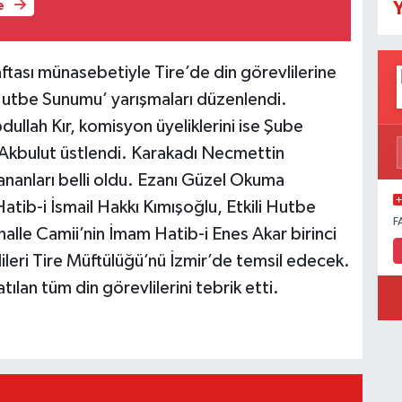
Y
e
aftası münasebetiyle Tire’de din görevlilerine
Hutbe Sunumu’ yarışmaları düzenlendi.
ullah Kır, komisyon üyeliklerini ise Şube
i Akbulut üstlendi. Karakadı Necmettin
nanları belli oldu. Ezanı Güzel Okuma
tib-i İsmail Hakkı Kımışoğlu, Etkili Hutbe
F
lle Camii’nin İmam Hatib-i Enes Akar birinci
lileri Tire Müftülüğü’nü İzmir’de temsil edecek.
ılan tüm din görevlilerini tebrik etti.