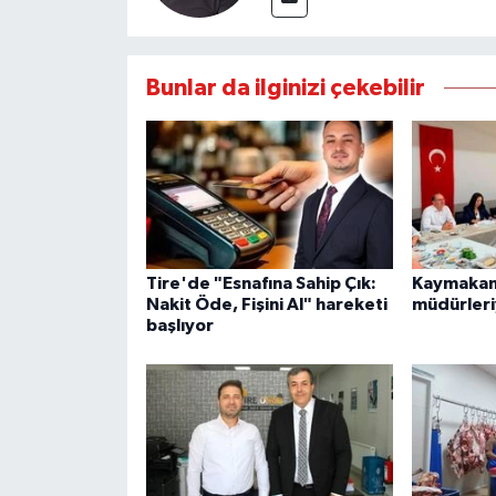
Bunlar da ilginizi çekebilir
Tire'de "Esnafına Sahip Çık:
Kaymakam 
Nakit Öde, Fişini Al" hareketi
müdürleri
başlıyor