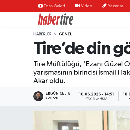
Foto Galeri
Video
Yazarlar
Tire Nöbetçi Eczaneler
HABERLER
GENEL
Tire Hava Durumu
Tire’de din gö
Tire Trafik Yoğunluk Haritası
Tire Müftülüğü, ‘Ezanı Güzel 
Süper Lig Puan Durumu ve Fikstür
yarışmasının birincisi İsmail Ha
Akar oldu.
Tüm Manşetler
ERGÜN ÇELIK
18.06.2026 - 14:51
18.
Son Dakika Haberleri
EDITÖR
YAYINLANMA
Haber Arşivi