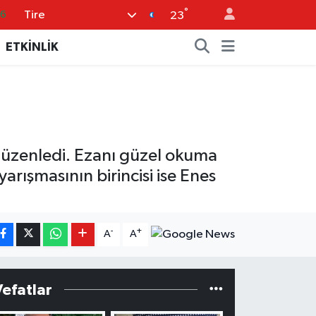
16
°
Tire
23
0
ETKİNLİK
08
0
12
0
düzenledi. Ezanı güzel okuma
arışmasının birincisi ise Enes
-
+
A
A
Vefatlar