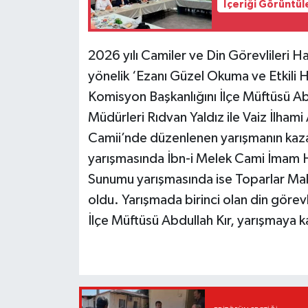
İçeriği Görüntül
2026 yılı Camiler ve Din Görevlileri H
yönelik ‘Ezanı Güzel Okuma ve Etkili 
Komisyon Başkanlığını İlçe Müftüsü Abd
Müdürleri Rıdvan Yaldız ile Vaiz İlham
Camii’nde düzenlenen yarışmanın kaza
yarışmasında İbn-i Melek Cami İmam Ha
Sunumu yarışmasında ise Toparlar Maha
oldu. Yarışmada birinci olan din görev
İlçe Müftüsü Abdullah Kır, yarışmaya kat