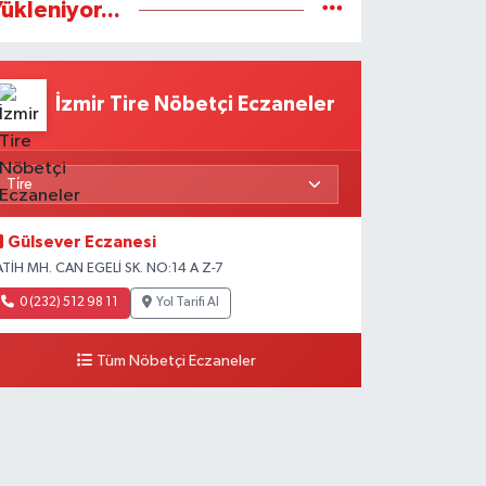
ükleniyor...
İzmir Tire Nöbetçi Eczaneler
Gülsever Eczanesi
ATİH MH. CAN EGELİ SK. NO:14 A Z-7
0 (232) 512 98 11
Yol Tarifi Al
Tüm Nöbetçi Eczaneler