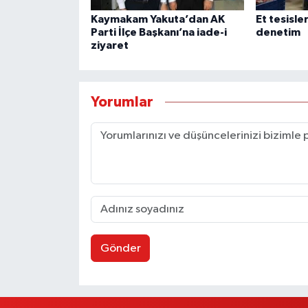
Kaymakam Yakuta’dan AK
Et tesisle
Parti İlçe Başkanı’na iade-i
denetim
ziyaret
Yorumlar
Gönder