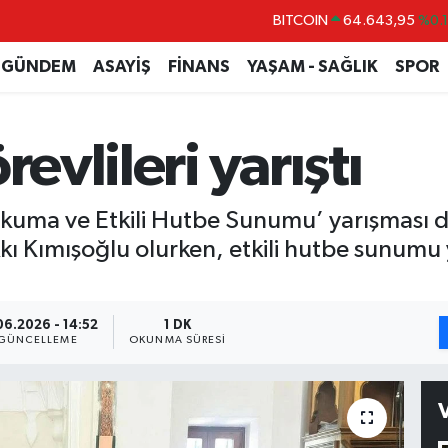
BITCOIN
64.643,95
%0.
DOLAR
47,6704
%
GÜNDEM
ASAYİŞ
FİNANS
YAŞAM - SAĞLIK
SPOR
EURO
55,0406
%-0.
STERLİN
64,2143
%
revlileri yarıştı
GRAM ALTIN
6500.87
%0.
BİST100
13.799
%7
Okuma ve Etkili Hutbe Sunumu’ yarışması 
kkı Kımışoğlu olurken, etkili hutbe sunumu y
06.2026 - 14:52
1 DK
GÜNCELLEME
OKUNMA SÜRESI