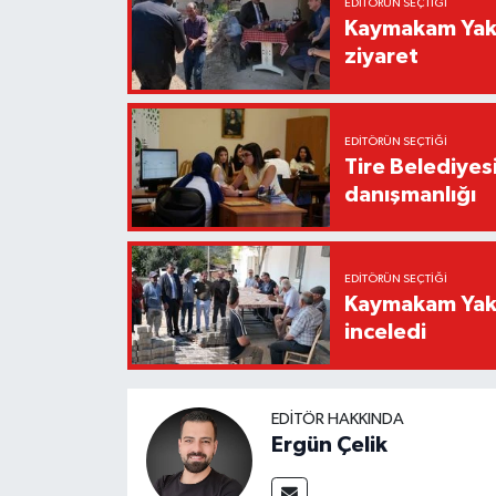
EDITÖRÜN SEÇTIĞI
Kaymakam Yaku
ziyaret
EDITÖRÜN SEÇTIĞI
Tire Belediyes
danışmanlığı
EDITÖRÜN SEÇTIĞI
Kaymakam Yakut
inceledi
EDITÖR HAKKINDA
Ergün Çelik