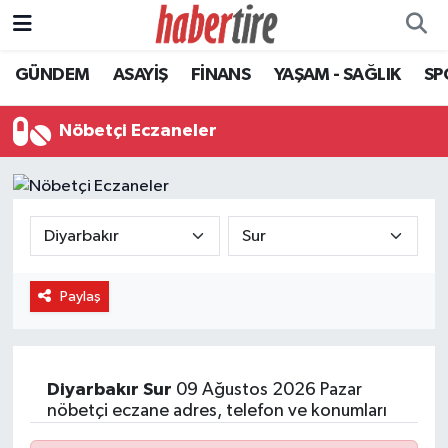
GÜNDEM
ASAYİŞ
FİNANS
YAŞAM - SAĞLIK
SP
Tire Nöbetçi Eczaneler
Tire Hava Durumu
Nöbetçi Eczaneler
Tire Trafik Yoğunluk Haritası
Süper Lig Puan Durumu ve Fikstür
Tüm Manşetler
Paylaş
Son Dakika Haberleri
Haber Arşivi
Diyarbakır
Sur
09 Ağustos 2026 Pazar
nöbetçi eczane adres, telefon ve konumları