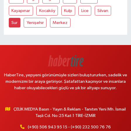
Kayapınar
Kocaköy
Kulp
Lice
Silvan
Sur
Yenişehir
Merkez
HaberTire, yepyeni görünümüyle sizleri buluştururken, sadelik ve
modernizmi bir araya getiriyor. Şatafattan kaçınıyor ve insanlara
haber okuyabilecekleri güçlü ve şık bir altyapı sunuyor.
ÇELİK MEDYA Basın - Yayın & Reklam - Tanıtım Yeni Mh. İsmail
Taşlı Cd. No:25 Kat:1 TİRE-İZMİR
(+90) 506 943 95 15 - (+90) 232 500 76 76