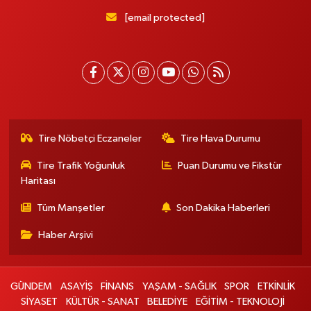
[email protected]
Tire Nöbetçi Eczaneler
Tire Hava Durumu
Tire Trafik Yoğunluk
Puan Durumu ve Fikstür
Haritası
Tüm Manşetler
Son Dakika Haberleri
Haber Arşivi
GÜNDEM
ASAYİŞ
FİNANS
YAŞAM - SAĞLIK
SPOR
ETKİNLİK
SİYASET
KÜLTÜR - SANAT
BELEDİYE
EĞİTİM - TEKNOLOJİ