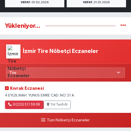
VEFAT:
01.02.2026
VEFAT:
31.01.2026
Yükleniyor...
İzmir Tire Nöbetçi Eczaneler
Kıvrak Eczanesi
4 EYLÜL MAH. YUNUS EMRE CAD. NO:31 A
0 (232) 511 59 09
Yol Tarifi Al
Tüm Nöbetçi Eczaneler