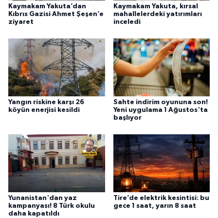
Kaymakam Yakuta’dan
Kaymakam Yakuta, kırsal
Kıbrıs Gazisi Ahmet Şeşen’e
mahallelerdeki yatırımları
ziyaret
inceledi
Yangın riskine karşı 26
Sahte indirim oyununa son!
köyün enerjisi kesildi
Yeni uygulama 1 Ağustos'ta
başlıyor
Yunanistan'dan yaz
Tire’de elektrik kesintisi: bu
kampanyası! 8 Türk okulu
gece 1 saat, yarın 8 saat
daha kapatıldı