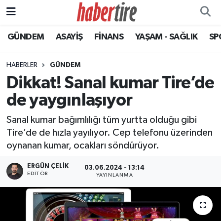
GÜNDEM
ASAYİŞ
FİNANS
YAŞAM - SAĞLIK
SP
Tire Nöbetçi Eczaneler
Tire Hava Durumu
HABERLER
GÜNDEM
Dikkat! Sanal kumar Tire’de
Tire Trafik Yoğunluk Haritası
de yaygınlaşıyor
Süper Lig Puan Durumu ve Fikstür
Sanal kumar bağımlılığı tüm yurtta olduğu gibi
Tire’de de hızla yayılıyor. Cep telefonu üzerinden
Tüm Manşetler
oynanan kumar, ocakları söndürüyor.
Son Dakika Haberleri
ERGÜN ÇELIK
03.06.2024 - 13:14
EDITÖR
YAYINLANMA
Haber Arşivi