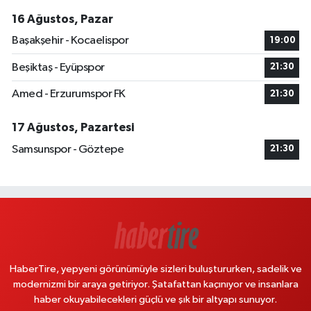
16 Ağustos, Pazar
Başakşehir - Kocaelispor
19:00
Beşiktaş - Eyüpspor
21:30
Amed - Erzurumspor FK
21:30
17 Ağustos, Pazartesi
Samsunspor - Göztepe
21:30
HaberTire, yepyeni görünümüyle sizleri buluştururken, sadelik ve
modernizmi bir araya getiriyor. Şatafattan kaçınıyor ve insanlara
haber okuyabilecekleri güçlü ve şık bir altyapı sunuyor.