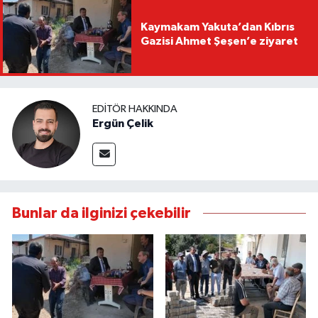
Kaymakam Yakuta’dan Kıbrıs
Gazisi Ahmet Şeşen’e ziyaret
EDITÖR HAKKINDA
Ergün Çelik
Bunlar da ilginizi çekebilir