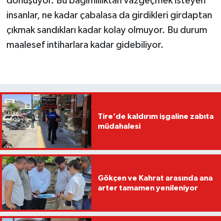
dönüşüyor. Bu bağımlılıktan vazgeçmek isteyen
insanlar, ne kadar çabalasa da girdikleri girdaptan
çıkmak sandıkları kadar kolay olmuyor. Bu durum
maalesef intiharlara kadar gidebiliyor.
Tire’de kaldırım işgaline zabıta
müdahalesi
Gökçen ve Kahrat arasında ana
arter tamamen yenileniyor