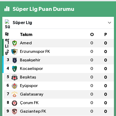
Süper Lig Puan Durumu
Süper Lig
#
Takım
O
P
1
Amed
0
0
2
Erzurumspor FK
0
0
3
Başakşehir
0
0
4
Kocaelispor
0
0
5
Beşiktaş
0
0
6
Eyüpspor
0
0
7
Galatasaray
0
0
8
Çorum FK
0
0
9
Gaziantep FK
0
0