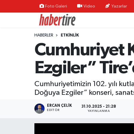
Foto Galeri
Video
Yazarlar
Tire Nöbetçi Eczaneler
HABERLER
ETKİNLİK
Tire Hava Durumu
Cumhuriyet K
Tire Trafik Yoğunluk Haritası
Ezgiler” Tire
Süper Lig Puan Durumu ve Fikstür
Cumhuriyetimizin 102. yılı kut
Tüm Manşetler
Doğuya Ezgiler” konseri, sanat
Son Dakika Haberleri
ERCAN ÇELIK
31.10.2025 - 21:28
EDITÖR
YAYINLANMA
Haber Arşivi