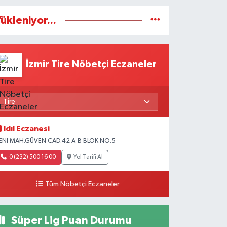
ükleniyor...
İzmir Tire Nöbetçi Eczaneler
Idıl Eczanesi
ENI MAH.GÜVEN CAD.42 A-B BLOK NO:5
0 (232) 500 16 00
Yol Tarifi Al
Tüm Nöbetçi Eczaneler
Süper Lig Puan Durumu