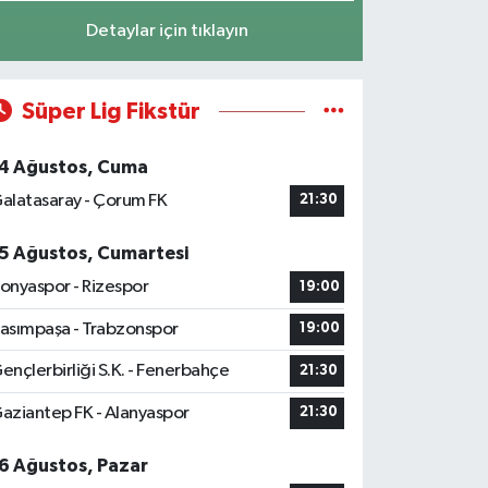
Detaylar için tıklayın
Süper Lig Fikstür
4 Ağustos, Cuma
alatasaray - Çorum FK
21:30
5 Ağustos, Cumartesi
onyaspor - Rizespor
19:00
asımpaşa - Trabzonspor
19:00
ençlerbirliği S.K. - Fenerbahçe
21:30
aziantep FK - Alanyaspor
21:30
6 Ağustos, Pazar