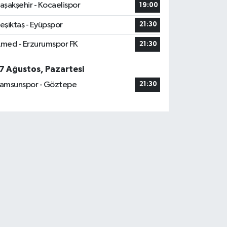
aşakşehir - Kocaelispor
19:00
eşiktaş - Eyüpspor
21:30
med - Erzurumspor FK
21:30
7 Ağustos, Pazartesi
amsunspor - Göztepe
21:30