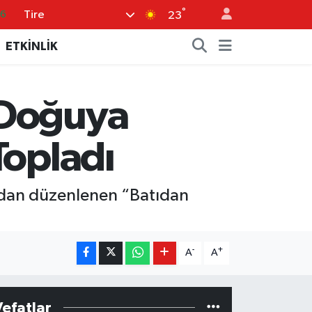
°
Tire
05
23
18
ETKİNLİK
22
4
 Doğuya
0
66
Topladı
ından düzenlenen “Batıdan
-
+
A
A
Vefatlar