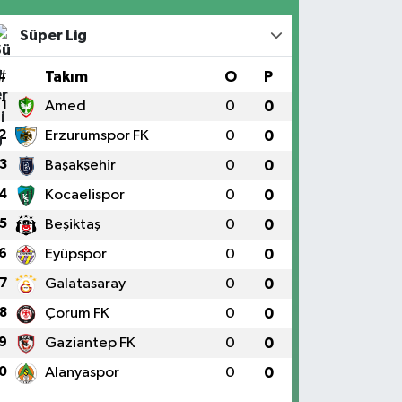
Süper Lig
#
Takım
O
P
1
Amed
0
0
2
Erzurumspor FK
0
0
3
Başakşehir
0
0
4
Kocaelispor
0
0
5
Beşiktaş
0
0
6
Eyüpspor
0
0
7
Galatasaray
0
0
8
Çorum FK
0
0
9
Gaziantep FK
0
0
0
Alanyaspor
0
0