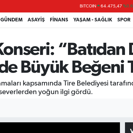
DOLAR
47,5971
%0.
EURO
55,1336
%0.
GÜNDEM
ASAYİŞ
FİNANS
YAŞAM - SAĞLIK
SPOR
STERLİN
64,2534
%0.
GRAM ALTIN
6527.85
%0.5
onseri: “Batıdan
BİST100
13.703
%
BITCOIN
64.475,47
%0.
’de Büyük Beğeni 
lamaları kapsamında Tire Belediyesi taraf
severlerden yoğun ilgi gördü.