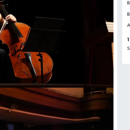
B
B
A
1
S