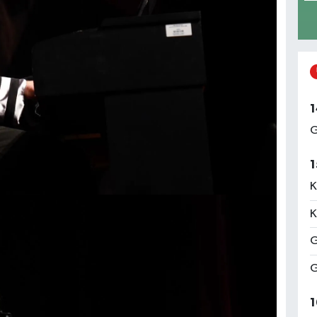
1
G
1
K
K
G
G
1