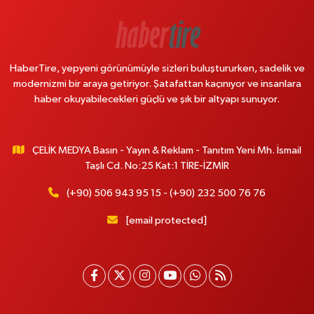
HaberTire, yepyeni görünümüyle sizleri buluştururken, sadelik ve
modernizmi bir araya getiriyor. Şatafattan kaçınıyor ve insanlara
haber okuyabilecekleri güçlü ve şık bir altyapı sunuyor.
ÇELİK MEDYA Basın - Yayın & Reklam - Tanıtım Yeni Mh. İsmail
Taşlı Cd. No:25 Kat:1 TİRE-İZMİR
(+90) 506 943 95 15 - (+90) 232 500 76 76
[email protected]