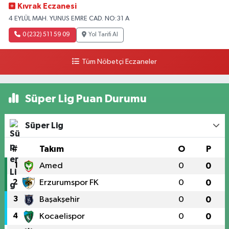
Kıvrak Eczanesi
4 EYLÜL MAH. YUNUS EMRE CAD. NO:31 A
0 (232) 511 59 09
Yol Tarifi Al
Tüm Nöbetçi Eczaneler
Süper Lig Puan Durumu
Süper Lig
#
Takım
O
P
1
Amed
0
0
2
Erzurumspor FK
0
0
3
Başakşehir
0
0
4
Kocaelispor
0
0