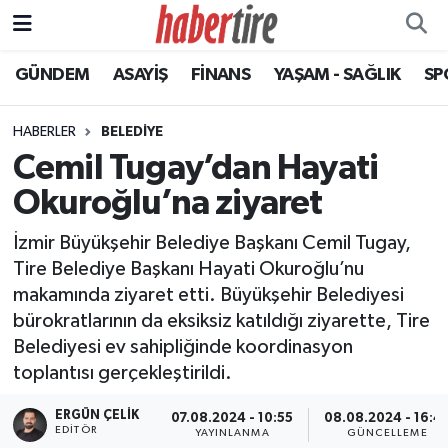
GÜNDEM
ASAYİŞ
FİNANS
YAŞAM - SAĞLIK
SP
Tire Nöbetçi Eczaneler
Tire Hava Durumu
HABERLER
BELEDİYE
Cemil Tugay’dan Hayati
Tire Trafik Yoğunluk Haritası
Okuroğlu’na ziyaret
Süper Lig Puan Durumu ve Fikstür
İzmir Büyükşehir Belediye Başkanı Cemil Tugay,
Tire Belediye Başkanı Hayati Okuroğlu’nu
Tüm Manşetler
makamında ziyaret etti. Büyükşehir Belediyesi
bürokratlarının da eksiksiz katıldığı ziyarette, Tire
Son Dakika Haberleri
Belediyesi ev sahipliğinde koordinasyon
toplantısı gerçekleştirildi.
Haber Arşivi
ERGÜN ÇELIK
07.08.2024 - 10:55
08.08.2024 - 16:4
EDITÖR
YAYINLANMA
GÜNCELLEME