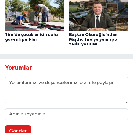
Tire’de çocuklar için daha
Başkan Okuroğlu’ndan
güvenli parklar
Müjde: Tire’ye yeni spor
tesisi yatırımı
Yorumlar
Gönder