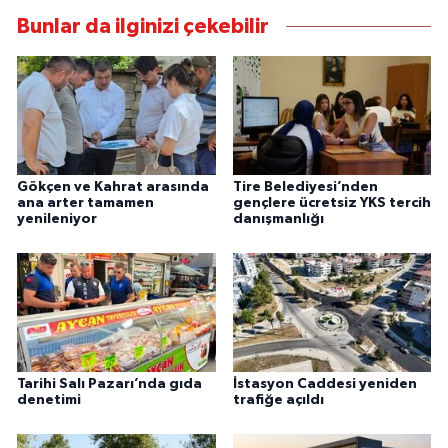
Bunlar da ilginizi çekebilir
Gökçen ve Kahrat arasında
Tire Belediyesi’nden
ana arter tamamen
gençlere ücretsiz YKS tercih
yenileniyor
danışmanlığı
Tarihi Salı Pazarı’nda gıda
İstasyon Caddesi yeniden
denetimi
trafiğe açıldı