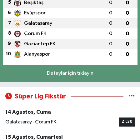
5
Beşiktaş
0
0
6
Eyüpspor
0
0
7
Galatasaray
0
0
8
Çorum FK
0
0
9
Gaziantep FK
0
0
10
Alanyaspor
0
0
Detaylar için tıklayın
Süper Lig Fikstür
14 Ağustos, Cuma
Galatasaray - Çorum FK
21:30
15 Ağustos, Cumartesi