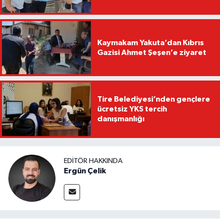
Kaymakam Yakuta’dan Kıbrıs
Gazisi Ahmet Şeşen’e ziyaret
Tire Belediyesi’nden gençlere
ücretsiz YKS tercih
danışmanlığı
EDITÖR HAKKINDA
Ergün Çelik