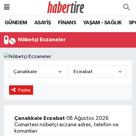
GÜNDEM
ASAYİŞ
FİNANS
YAŞAM - SAĞLIK
SP
Tire Nöbetçi Eczaneler
Tire Hava Durumu
Nöbetçi Eczaneler
Tire Trafik Yoğunluk Haritası
Süper Lig Puan Durumu ve Fikstür
Tüm Manşetler
Paylaş
Son Dakika Haberleri
Haber Arşivi
Çanakkale
Eceabat
08 Ağustos 2026
Cumartesi nöbetçi eczane adres, telefon ve
konumları