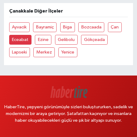
Çanakkale Diğer İlçeler
Ayvacik
Bayramiç
Biga
Bozcaada
Çan
Eceabat
Ezine
Gelibolu
Gökçeada
Lapseki
Merkez
Yenice
HaberTire, yepyeni görünümüyle sizleri buluştururken, sadelik ve
modernizmi bir araya getiriyor. Şatafattan kaçınıyor ve insanlara
haber okuyabilecekleri güçlü ve şık bir altyapı sunuyor.