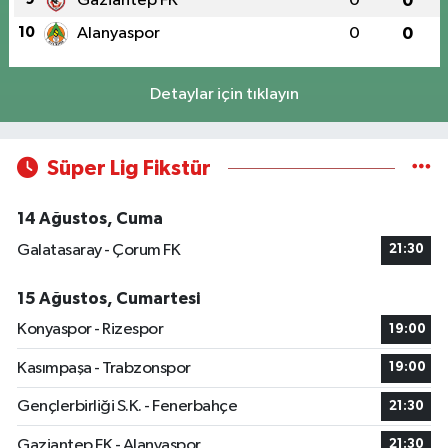
Gaziantep FK
0
0
10
Alanyaspor
0
0
Detaylar için tıklayın
Süper Lig Fikstür
14 Ağustos, Cuma
Galatasaray - Çorum FK
21:30
15 Ağustos, Cumartesi
Konyaspor - Rizespor
19:00
Kasımpaşa - Trabzonspor
19:00
Gençlerbirliği S.K. - Fenerbahçe
21:30
Gaziantep FK - Alanyaspor
21:30