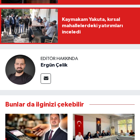
Kaymakam Yakuta, kırsal
mahallelerdeki yatırımları
inceledi
EDITÖR HAKKINDA
Ergün Çelik
Bunlar da ilginizi çekebilir