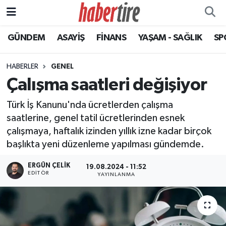
GÜNDEM
ASAYİŞ
FİNANS
YAŞAM - SAĞLIK
SP
Tire Nöbetçi Eczaneler
Tire Hava Durumu
HABERLER
GENEL
Çalışma saatleri değişiyor
Tire Trafik Yoğunluk Haritası
Türk İş Kanunu'nda ücretlerden çalışma
Süper Lig Puan Durumu ve Fikstür
saatlerine, genel tatil ücretlerinden esnek
çalışmaya, haftalık izinden yıllık izne kadar birçok
Tüm Manşetler
başlıkta yeni düzenleme yapılması gündemde.
Son Dakika Haberleri
ERGÜN ÇELIK
19.08.2024 - 11:52
EDITÖR
YAYINLANMA
Haber Arşivi