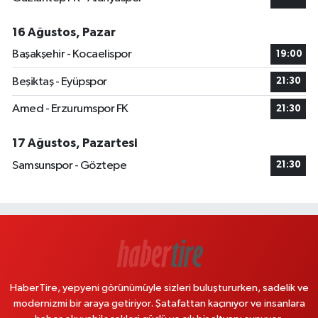
16 Ağustos, Pazar
Başakşehir - Kocaelispor
19:00
Beşiktaş - Eyüpspor
21:30
Amed - Erzurumspor FK
21:30
17 Ağustos, Pazartesi
Samsunspor - Göztepe
21:30
HaberTire, yepyeni görünümüyle sizleri buluştururken, sadelik ve
modernizmi bir araya getiriyor. Şatafattan kaçınıyor ve insanlara