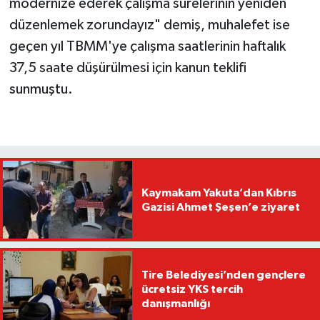
modernize ederek çalışma sürelerinin yeniden
düzenlemek zorundayız" demiş, muhalefet ise
geçen yıl TBMM'ye çalışma saatlerinin haftalık
37,5 saate düşürülmesi için kanun teklifi
sunmuştu.
Kaymakam Yakuta’dan Kıbrıs
Gazisi Ahmet Şeşen’e ziyaret
Tire Belediyesi’nden gençlere
ücretsiz YKS tercih
danışmanlığı