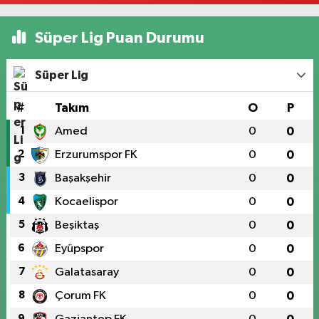
Süper Lig Puan Durumu
Süper Lig
#
Takım
O
P
1
Amed
0
0
2
Erzurumspor FK
0
0
3
Başakşehir
0
0
4
Kocaelispor
0
0
5
Beşiktaş
0
0
6
Eyüpspor
0
0
7
Galatasaray
0
0
8
Çorum FK
0
0
9