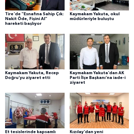
Tire'de "Esnafına Sahip Çık:
Kaymakam Yakuta, okul
Nakit Öde, Fişini Al"
müdürleriyle buluştu
hareketi başlıyor
Kaymakam Yakuta, Recep
Kaymakam Yakuta’dan AK
Doğru’yu ziyaret etti
Parti İlçe Başkanı’na iade-i
ziyaret
Et tesislerinde kapsamlı
Kızılay’dan yeni