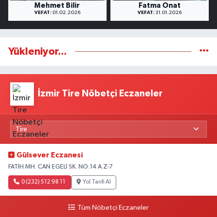
Mehmet Bilir
Fatma Onat
VEFAT:
01.02.2026
VEFAT:
31.01.2026
Yükleniyor...
İzmir Tire Nöbetçi Eczaneler
Gülsever Eczanesi
FATİH MH. CAN EGELİ SK. NO:14 A Z-7
0 (232) 512 98 11
Yol Tarifi Al
Tüm Nöbetçi Eczaneler