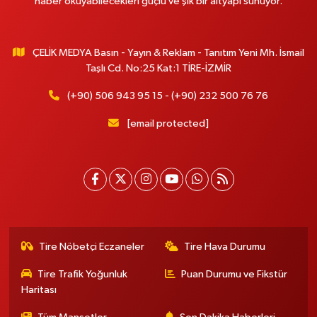
haber okuyabilecekleri güçlü ve şık bir altyapı sunuyor.
ÇELİK MEDYA Basın - Yayın & Reklam - Tanıtım Yeni Mh. İsmail
Taşlı Cd. No:25 Kat:1 TİRE-İZMİR
(+90) 506 943 95 15 - (+90) 232 500 76 76
[email protected]
Tire Nöbetçi Eczaneler
Tire Hava Durumu
Tire Trafik Yoğunluk
Puan Durumu ve Fikstür
Haritası