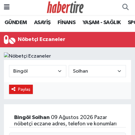
GÜNDEM
ASAYİŞ
FİNANS
YAŞAM - SAĞLIK
SP
Tire Nöbetçi Eczaneler
Tire Hava Durumu
Nöbetçi Eczaneler
Tire Trafik Yoğunluk Haritası
Süper Lig Puan Durumu ve Fikstür
Tüm Manşetler
Paylaş
Son Dakika Haberleri
Haber Arşivi
Bingöl
Solhan
09 Ağustos 2026 Pazar
nöbetçi eczane adres, telefon ve konumları