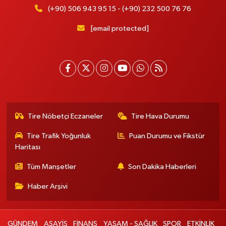
(+90) 506 943 95 15 - (+90) 232 500 76 76
[email protected]
Tire Nöbetçi Eczaneler
Tire Hava Durumu
Tire Trafik Yoğunluk
Puan Durumu ve Fikstür
Haritası
Tüm Manşetler
Son Dakika Haberleri
Haber Arşivi
GÜNDEM
ASAYİŞ
FİNANS
YAŞAM - SAĞLIK
SPOR
ETKİNLİK