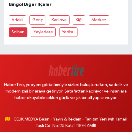
Bingöl Diğer İlçeler
Adakli
Genç
Karliova
Kiği
Merkez
Solhan
Yayladere
Yedisu
HaberTire, yepyeni görünümüyle sizleri buluştururken, sadelik ve
modernizmi bir araya getiriyor. Şatafattan kaçınıyor ve insanlara
haber okuyabilecekleri güçlü ve şık bir altyapı sunuyor.
ÇELİK MEDYA Basın - Yayın & Reklam - Tanıtım Yeni Mh. İsmail
Taşlı Cd. No:25 Kat:1 TİRE-İZMİR