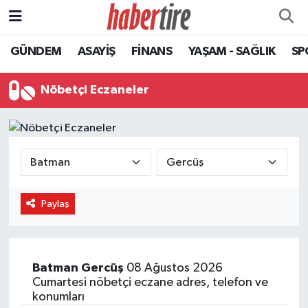
GÜNDEM
ASAYİŞ
FİNANS
YAŞAM - SAĞLIK
SP
Tire Nöbetçi Eczaneler
Tire Hava Durumu
Nöbetçi Eczaneler
Tire Trafik Yoğunluk Haritası
Süper Lig Puan Durumu ve Fikstür
Tüm Manşetler
Paylaş
Son Dakika Haberleri
Haber Arşivi
Batman
Gercüş
08 Ağustos 2026
Cumartesi nöbetçi eczane adres, telefon ve
konumları