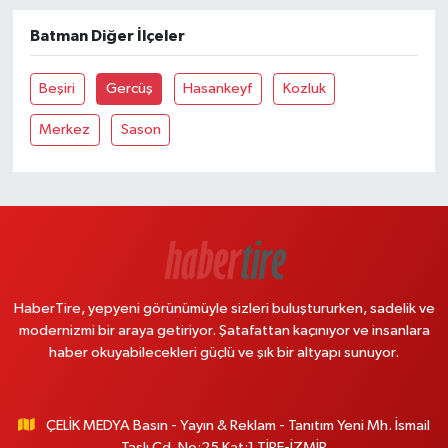
Batman Diğer İlçeler
Beşiri
Gercüş
Hasankeyf
Kozluk
Merkez
Sason
HaberTire, yepyeni görünümüyle sizleri buluştururken, sadelik ve
modernizmi bir araya getiriyor. Şatafattan kaçınıyor ve insanlara
haber okuyabilecekleri güçlü ve şık bir altyapı sunuyor.
ÇELİK MEDYA Basın - Yayın & Reklam - Tanıtım Yeni Mh. İsmail
Taşlı Cd. No:25 Kat:1 TİRE-İZMİR