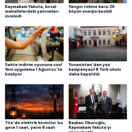
Kaymakam Yakuta, kırsal
Yangın riskine karşı 26
mahallelerdeki yatırımları
köyün enerjisi kesildi
inceledi
Sahte indirim oyununa son!
Yunanistan'dan yaz
Yeni uygulama 1 Ağustos'ta
kampanyası! 8 Türk okulu
başlıyor
daha kapatıldı
Tire’de elektrik kesintisi: bu
Başkan Okuroğlu,
gece 1 saat, yarın 8 saat
Kaymakam Yakuta’yı