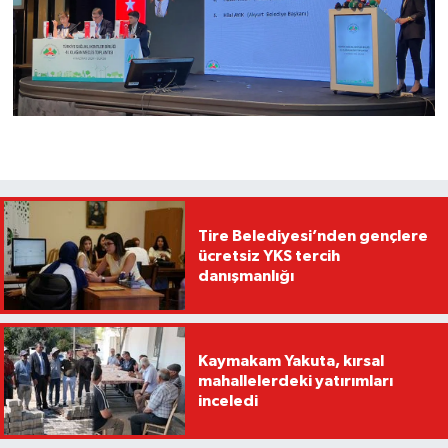
Tire Belediyesi’nden gençlere
ücretsiz YKS tercih
danışmanlığı
Kaymakam Yakuta, kırsal
mahallelerdeki yatırımları
inceledi