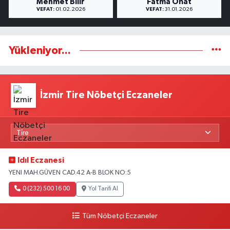
Mehmet Bilir
Fatma Onat
VEFAT:
01.02.2026
VEFAT:
31.01.2026
Yükleniyor...
İzmir Tire Nöbetçi Eczaneler
Idıl Eczanesi
YENI MAH.GÜVEN CAD.42 A-B BLOK NO:5
0 (232) 500 16 00
Yol Tarifi Al
Tüm Nöbetçi Eczaneler