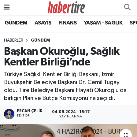
GÜNDEM
ASAYİŞ
FİNANS
YAŞAM - SAĞLIK
SP
Tire Nöbetçi Eczaneler
Tire Hava Durumu
HABERLER
GÜNDEM
Başkan Okuroğlu, Sağlık
Tire Trafik Yoğunluk Haritası
Kentler Birliği’nde
Süper Lig Puan Durumu ve Fikstür
Türkiye Sağlıklı Kentler Birliği Başkanı, İzmir
Büyükşehir Belediye Başkanı Dr. Cemil Tugay
Tüm Manşetler
oldu. Tire Belediye Başkanı Hayati Okuroğlu da
birliğin Plan ve Bütçe Komisyonu’na seçildi.
Son Dakika Haberleri
ERCAN ÇELIK
04.06.2024 - 16:17
Haber Arşivi
EDITÖR
YAYINLANMA