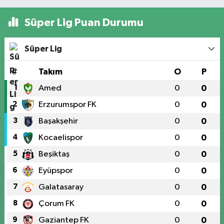
Süper Lig Puan Durumu
Süper Lig
#
Takım
O
P
1
Amed
0
0
2
Erzurumspor FK
0
0
3
Başakşehir
0
0
4
Kocaelispor
0
0
5
Beşiktaş
0
0
6
Eyüpspor
0
0
7
Galatasaray
0
0
8
Çorum FK
0
0
9
Gaziantep FK
0
0