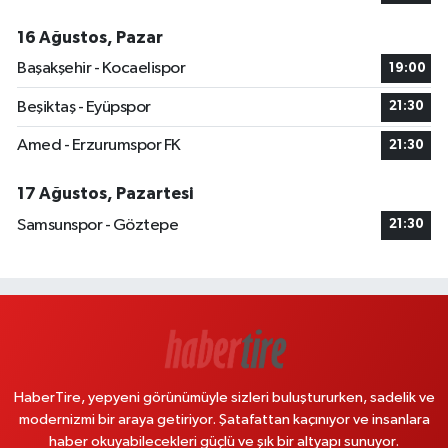
16 Ağustos, Pazar
Başakşehir - Kocaelispor
19:00
Beşiktaş - Eyüpspor
21:30
Amed - Erzurumspor FK
21:30
17 Ağustos, Pazartesi
Samsunspor - Göztepe
21:30
HaberTire, yepyeni görünümüyle sizleri buluştururken, sadelik ve
modernizmi bir araya getiriyor. Şatafattan kaçınıyor ve insanlara
haber okuyabilecekleri güçlü ve şık bir altyapı sunuyor.