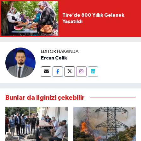
Tire’de 800 Yıllık Gelenek
Yaşatıldı
EDITÖR HAKKINDA
Ercan Çelik
Bunlar da ilginizi çekebilir