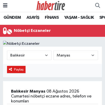
GÜNDEM
ASAYİŞ
FİNANS
YAŞAM - SAĞLIK
SP
Tire Nöbetçi Eczaneler
Tire Hava Durumu
Nöbetçi Eczaneler
Tire Trafik Yoğunluk Haritası
Süper Lig Puan Durumu ve Fikstür
Tüm Manşetler
Paylaş
Son Dakika Haberleri
Haber Arşivi
Balıkesir
Manyas
08 Ağustos 2026
Cumartesi nöbetçi eczane adres, telefon ve
konumları