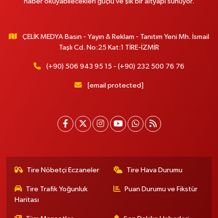
haber okuyabilecekleri güçlü ve şık bir altyapı sunuyor.
ÇELİK MEDYA Basın - Yayın & Reklam - Tanıtım Yeni Mh. İsmail
Taşlı Cd. No:25 Kat:1 TİRE-İZMİR
(+90) 506 943 95 15 - (+90) 232 500 76 76
[email protected]
Tire Nöbetçi Eczaneler
Tire Hava Durumu
Tire Trafik Yoğunluk
Puan Durumu ve Fikstür
Haritası