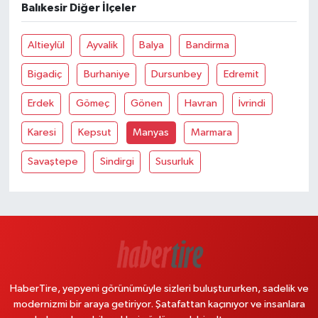
Balıkesir Diğer İlçeler
Altieylül
Ayvalik
Balya
Bandirma
Bigadiç
Burhaniye
Dursunbey
Edremit
Erdek
Gömeç
Gönen
Havran
İvrindi
Karesi
Kepsut
Manyas
Marmara
Savaştepe
Sindirgi
Susurluk
HaberTire, yepyeni görünümüyle sizleri buluştururken, sadelik ve
modernizmi bir araya getiriyor. Şatafattan kaçınıyor ve insanlara