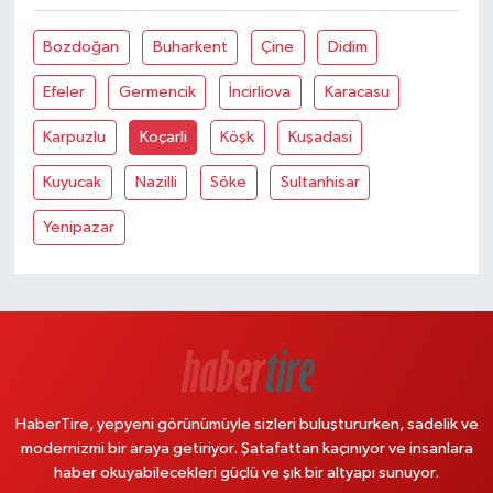
Bozdoğan
Buharkent
Çine
Didim
Efeler
Germencik
İncirliova
Karacasu
Karpuzlu
Koçarli
Köşk
Kuşadasi
Kuyucak
Nazilli
Söke
Sultanhisar
Yenipazar
HaberTire, yepyeni görünümüyle sizleri buluştururken, sadelik ve
modernizmi bir araya getiriyor. Şatafattan kaçınıyor ve insanlara
haber okuyabilecekleri güçlü ve şık bir altyapı sunuyor.