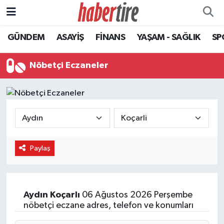
GÜNDEM
ASAYİŞ
FİNANS
YAŞAM - SAĞLIK
SP
Tire Nöbetçi Eczaneler
Tire Hava Durumu
Nöbetçi Eczaneler
Tire Trafik Yoğunluk Haritası
Süper Lig Puan Durumu ve Fikstür
Tüm Manşetler
Paylaş
Son Dakika Haberleri
Haber Arşivi
Aydın
Koçarlı
06 Ağustos 2026 Perşembe
nöbetçi eczane adres, telefon ve konumları