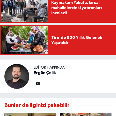
Kaymakam Yakuta, kırsal
mahallelerdeki yatırımları
inceledi
Tire’de 800 Yıllık Gelenek
Yaşatıldı
EDITÖR HAKKINDA
Ergün Çelik
Bunlar da ilginizi çekebilir