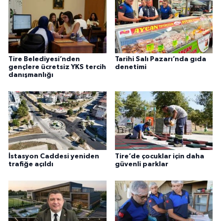
Tire Belediyesi’nden
Tarihi Salı Pazarı’nda gıda
gençlere ücretsiz YKS tercih
denetimi
danışmanlığı
İstasyon Caddesi yeniden
Tire’de çocuklar için daha
trafiğe açıldı
güvenli parklar