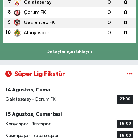
7
Galatasaray
0
0
8
Çorum FK
0
0
9
Gaziantep FK
0
0
10
Alanyaspor
0
0
Detaylar için tıklayın
Süper Lig Fikstür
14 Ağustos, Cuma
Galatasaray - Çorum FK
21:30
15 Ağustos, Cumartesi
Konyaspor - Rizespor
19:00
Kasımpaşa - Trabzonspor
19:00