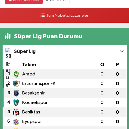
0 (232) 500 16 00
Yol Tarifi Al
Tüm Nöbetçi Eczaneler
Süper Lig Puan Durumu
Süper Lig
#
Takım
O
P
1
Amed
0
0
2
Erzurumspor FK
0
0
3
Başakşehir
0
0
4
Kocaelispor
0
0
5
Beşiktaş
0
0
6
Eyüpspor
0
0