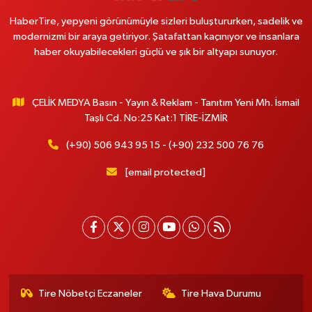
HaberTire, yepyeni görünümüyle sizleri buluştururken, sadelik ve
modernizmi bir araya getiriyor. Şatafattan kaçınıyor ve insanlara
haber okuyabilecekleri güçlü ve şık bir altyapı sunuyor.
ÇELİK MEDYA Basın - Yayın & Reklam - Tanıtım Yeni Mh. İsmail
Taşlı Cd. No:25 Kat:1 TİRE-İZMİR
(+90) 506 943 95 15 - (+90) 232 500 76 76
[email protected]
Tire Nöbetçi Eczaneler
Tire Hava Durumu