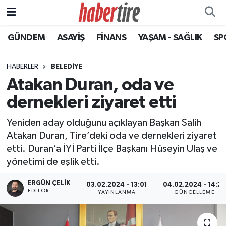
GÜNDEM
ASAYİŞ
FİNANS
YAŞAM - SAĞLIK
SP
Tire Nöbetçi Eczaneler
Tire Hava Durumu
HABERLER
BELEDİYE
Atakan Duran, oda ve
Tire Trafik Yoğunluk Haritası
dernekleri ziyaret etti
Süper Lig Puan Durumu ve Fikstür
Yeniden aday olduğunu açıklayan Başkan Salih
Atakan Duran, Tire’deki oda ve dernekleri ziyaret
Tüm Manşetler
etti. Duran’a İYİ Parti İlçe Başkanı Hüseyin Ulaş ve
yönetimi de eşlik etti.
Son Dakika Haberleri
ERGÜN ÇELIK
03.02.2024 - 13:01
04.02.2024 - 14:27
Haber Arşivi
EDITÖR
YAYINLANMA
GÜNCELLEME