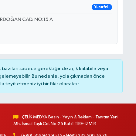
Yusufeli
ERDOĞAN CAD. NO:15 A
bazıları sadece gerektiğinde açık kalabilir veya
elemeyebilir. Bu nedenle, yola çıkmadan önce
teyit etmeniz iyi bir fikir olacaktır.
ÇELİK MEDYA Basın - Yayın & Reklam - Tanıtım Yeni
Mh. İsmail Taşlı Cd. No:25 Kat:1 TİRE-İZMİR
en,
(+90) 506 943 95 15 - (+90) 232 500 76 76