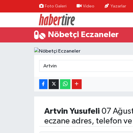
Foto Galeri
Video
Yazarlar
Tire Nöbetçi Eczaneler
Nöbetçi Eczaneler
Tire Hava Durumu
Tire Trafik Yoğunluk Haritası
Süper Lig Puan Durumu ve Fikstür
Tüm Manşetler
Son Dakika Haberleri
Artvin
Yusufeli
07 Ağus
Haber Arşivi
eczane adres, telefon ve