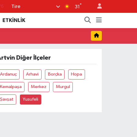
°
Tire
76
31
17
ETKİNLİK
01
02
44
rtvin Diğer İlçeler
64
Ardanuç
Arhavi
Borçka
Hopa
Kemalpaşa
Merkez
Murgul
Şavşat
Yusufeli