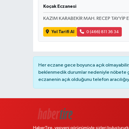
Koçak Eczanesi
KAZIM KARABEKİR MAH. RECEP TAYYİP 
Yol Tarifi Al
0 (466) 811 36 34
Her eczane gece boyunca açık olmayabilir, 
beklenmedik durumlar nedeniyle nöbete g
eczanenin açık olduğunu telefon aracılığıyla 
HaberTire, yepyeni görünümüyle sizleri buluştururk