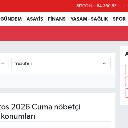
BITCOIN
64.360,53
%-0.
DOLAR
47,7069
%0.
GÜNDEM
ASAYİŞ
FİNANS
YAŞAM - SAĞLIK
SPOR
EURO
55,0265
%0.
STERLİN
64,1897
%0.
GRAM ALTIN
6574.81
%1.
A
BİST100
13.887
%
tos 2026 Cuma nöbetçi
 konumları