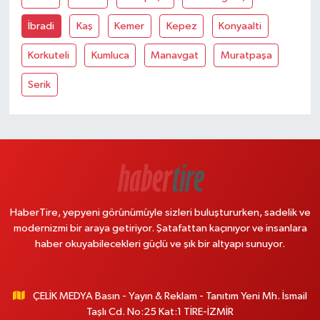
İbradi
Kaş
Kemer
Kepez
Konyaalti
Korkuteli
Kumluca
Manavgat
Muratpaşa
Serik
HaberTire, yepyeni görünümüyle sizleri buluştururken, sadelik ve
modernizmi bir araya getiriyor. Şatafattan kaçınıyor ve insanlara
haber okuyabilecekleri güçlü ve şık bir altyapı sunuyor.
ÇELİK MEDYA Basın - Yayın & Reklam - Tanıtım Yeni Mh. İsmail
Taşlı Cd. No:25 Kat:1 TİRE-İZMİR