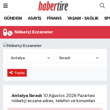
GÜNDEM
ASAYİŞ
FİNANS
YAŞAM - SAĞLIK
SP
Tire Nöbetçi Eczaneler
Tire Hava Durumu
Nöbetçi Eczaneler
Tire Trafik Yoğunluk Haritası
Süper Lig Puan Durumu ve Fikstür
Tüm Manşetler
Paylaş
Son Dakika Haberleri
Haber Arşivi
Antalya
İbradı
10 Ağustos 2026 Pazartesi
nöbetçi eczane adres, telefon ve konumları