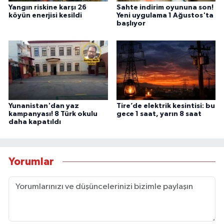
Yangın riskine karşı 26
Sahte indirim oyununa son!
köyün enerjisi kesildi
Yeni uygulama 1 Ağustos'ta
başlıyor
Yunanistan'dan yaz
Tire’de elektrik kesintisi: bu
kampanyası! 8 Türk okulu
gece 1 saat, yarın 8 saat
daha kapatıldı
Yorumlar