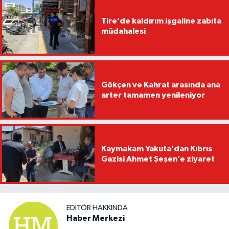
Tire’de kaldırım işgaline zabıta
müdahalesi
Gökçen ve Kahrat arasında ana
arter tamamen yenileniyor
Kaymakam Yakuta’dan Kıbrıs
Gazisi Ahmet Şeşen’e ziyaret
EDITÖR HAKKINDA
Haber Merkezi