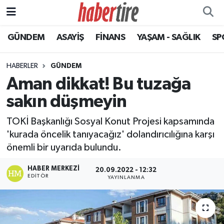
GÜNDEM
ASAYİŞ
FİNANS
YAŞAM - SAĞLIK
SP
Tire Nöbetçi Eczaneler
Tire Hava Durumu
HABERLER
GÜNDEM
Aman dikkat! Bu tuzağa
Tire Trafik Yoğunluk Haritası
sakın düşmeyin
Süper Lig Puan Durumu ve Fikstür
TOKİ Başkanlığı Sosyal Konut Projesi kapsamında
'kurada öncelik tanıyacağız' dolandırıcılığına karşı
Tüm Manşetler
önemli bir uyarıda bulundu.
Son Dakika Haberleri
HABER MERKEZI
20.09.2022 - 12:32
EDITÖR
YAYINLANMA
Haber Arşivi