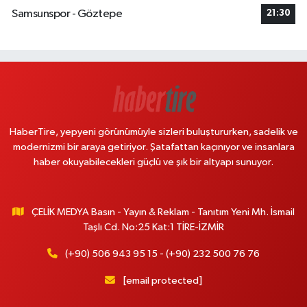
Samsunspor - Göztepe
21:30
HaberTire, yepyeni görünümüyle sizleri buluştururken, sadelik ve
modernizmi bir araya getiriyor. Şatafattan kaçınıyor ve insanlara
haber okuyabilecekleri güçlü ve şık bir altyapı sunuyor.
ÇELİK MEDYA Basın - Yayın & Reklam - Tanıtım Yeni Mh. İsmail
Taşlı Cd. No:25 Kat:1 TİRE-İZMİR
(+90) 506 943 95 15 - (+90) 232 500 76 76
[email protected]