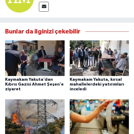
Bunlar da ilginizi çekebilir
Kaymakam Yakuta’dan
Kaymakam Yakuta, kırsal
Kıbrıs Gazisi Ahmet Şeşen’e
mahallelerdeki yatırımları
ziyaret
inceledi