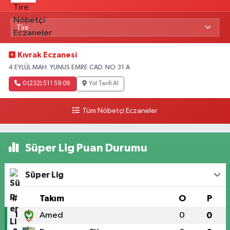
Kıvrak Eczanesi
4 EYLÜL MAH. YUNUS EMRE CAD. NO:31 A
0 (232) 511 59 09
Yol Tarifi Al
Tüm Nöbetçi Eczaneler
Süper Lig Puan Durumu
Süper Lig
#
Takım
O
P
1
Amed
0
0