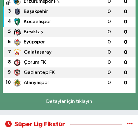
2
Erzurumspor FK
0
0
3
Başakşehir
0
0
4
Kocaelispor
0
0
5
Beşiktaş
0
0
6
Eyüpspor
0
0
7
Galatasaray
0
0
8
Çorum FK
0
0
9
Gaziantep FK
0
0
10
Alanyaspor
0
0
Detaylar için tıklayın
Süper Lig Fikstür