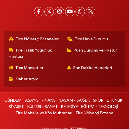
Tire Nöbetçi Eczaneler
Tire Hava Durumu
Tire Trafik Yoğunluk
Puan Durumu ve Fikstür
Haritası
Tüm Manşetler
Son Dakika Haberleri
Haber Arşivi
GÜNDEM
ASAYİŞ
FİNANS
YAŞAM - SAĞLIK
SPOR
ETKİNLİK
SİYASET
KÜLTÜR - SANAT
BELEDİYE
EĞİTİM - TEKNOLOJİ
Tire Mahalle ve Köy Muhtarları
Tire Nöbetçi Eczane