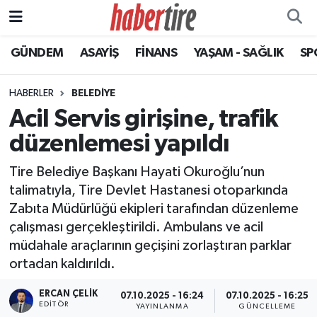
GÜNDEM
ASAYİŞ
FİNANS
YAŞAM - SAĞLIK
SP
Tire Nöbetçi Eczaneler
Tire Hava Durumu
HABERLER
BELEDİYE
Acil Servis girişine, trafik
Tire Trafik Yoğunluk Haritası
düzenlemesi yapıldı
Süper Lig Puan Durumu ve Fikstür
Tire Belediye Başkanı Hayati Okuroğlu’nun
talimatıyla, Tire Devlet Hastanesi otoparkında
Tüm Manşetler
Zabıta Müdürlüğü ekipleri tarafından düzenleme
çalışması gerçekleştirildi. Ambulans ve acil
Son Dakika Haberleri
müdahale araçlarının geçişini zorlaştıran parklar
ortadan kaldırıldı.
Haber Arşivi
ERCAN ÇELIK
07.10.2025 - 16:24
07.10.2025 - 16:25
EDITÖR
YAYINLANMA
GÜNCELLEME