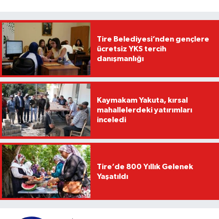
Tire Belediyesi’nden gençlere
ücretsiz YKS tercih
danışmanlığı
Kaymakam Yakuta, kırsal
mahallelerdeki yatırımları
inceledi
Tire’de 800 Yıllık Gelenek
Yaşatıldı