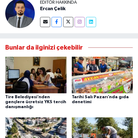
EDITÖR HAKKINDA
Ercan Çelik
Bunlar da ilginizi çekebilir
Tire Belediyesi’nden
Tarihi Salı Pazarı’nda gıda
gençlere ücretsiz YKS tercih
denetimi
danışmanlığı