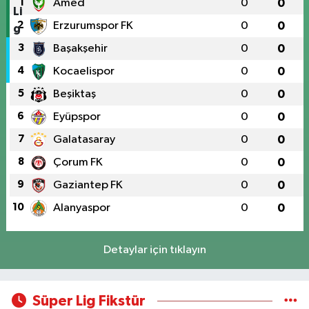
1
Amed
0
0
2
Erzurumspor FK
0
0
3
Başakşehir
0
0
4
Kocaelispor
0
0
5
Beşiktaş
0
0
6
Eyüpspor
0
0
7
Galatasaray
0
0
8
Çorum FK
0
0
9
Gaziantep FK
0
0
10
Alanyaspor
0
0
Detaylar için tıklayın
Süper Lig Fikstür