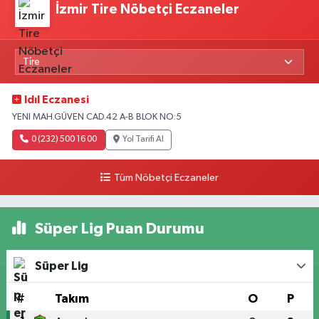
İzmir Tire Nöbetçi Eczaneler
Idıl Eczanesi
YENI MAH.GÜVEN CAD.42 A-B BLOK NO:5
0 (232) 500 16 00
Yol Tarifi Al
Tüm Nöbetçi Eczaneler
Süper Lig Puan Durumu
Süper Lig
#
Takım
O
P