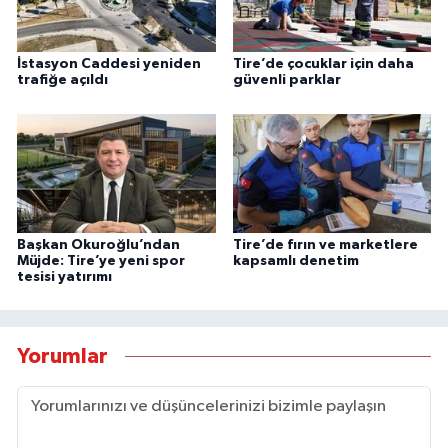
İstasyon Caddesi yeniden
Tire’de çocuklar için daha
trafiğe açıldı
güvenli parklar
Başkan Okuroğlu’ndan
Tire’de fırın ve marketlere
Müjde: Tire’ye yeni spor
kapsamlı denetim
tesisi yatırımı
Yorumlar