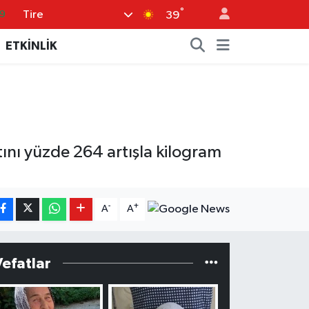
°
9
Tire
39
6
ETKİNLİK
.1
1
2
8
tını yüzde 264 artışla kilogram
-
+
A
A
Vefatlar