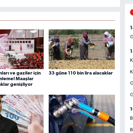
1
G
1
K
K
ları ve gaziler için
33 güne 110 bin lira alacaklar
nleme! Maaşlar
G
aklar genişliyor
G
1
B
B