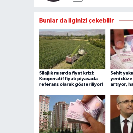
Bunlar da ilginizi çekebilir
Silajlık mısırda fiyat krizi:
Şehit yakın
Kooperatif fiyatı piyasada
yeni düze
referans olarak gösteriliyor!
artıyor, h