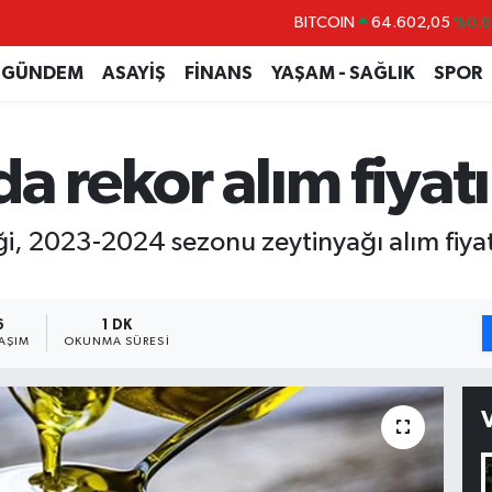
BITCOIN
64.602,05
%0.6
DOLAR
47,5986
%0.0
GÜNDEM
ASAYİŞ
FİNANS
YAŞAM - SAĞLIK
SPOR
EURO
55,0700
%0
STERLİN
64,2438
%0.2
a rekor alım fiyatı
GRAM ALTIN
6513.94
%0.3
BİST100
13.768
%4
iği, 2023-2024 sezonu zeytinyağı alım fiya
6
1 DK
AŞIM
OKUNMA SÜRESI