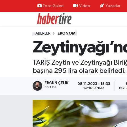
Foto Galeri
Video
Yazarlar
Tire Nöbetçi Eczaneler
HABERLER
EKONOMİ
Tire Hava Durumu
Zeytinyağı’nd
Tire Trafik Yoğunluk Haritası
TARİŞ Zeytin ve Zeytinyağı Birl
Süper Lig Puan Durumu ve Fikstür
başına 295 lira olarak belirledi.
Tüm Manşetler
ERGÜN ÇELIK
08.11.2023 - 15:33
EDITÖR
YAYINLANMA
PAYL
Son Dakika Haberleri
Haber Arşivi