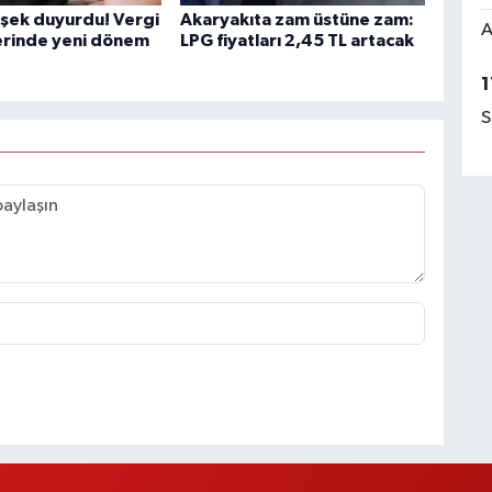
şek duyurdu! Vergi
Akaryakıta zam üstüne zam:
A
erinde yeni dönem
LPG fiyatları 2,45 TL artacak
1
S