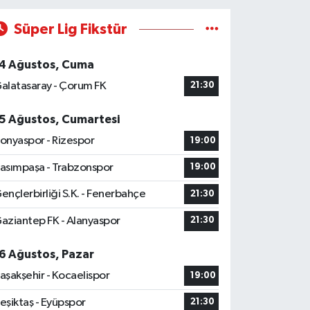
Süper Lig Fikstür
4 Ağustos, Cuma
alatasaray - Çorum FK
21:30
5 Ağustos, Cumartesi
onyaspor - Rizespor
19:00
asımpaşa - Trabzonspor
19:00
ençlerbirliği S.K. - Fenerbahçe
21:30
aziantep FK - Alanyaspor
21:30
6 Ağustos, Pazar
aşakşehir - Kocaelispor
19:00
eşiktaş - Eyüpspor
21:30