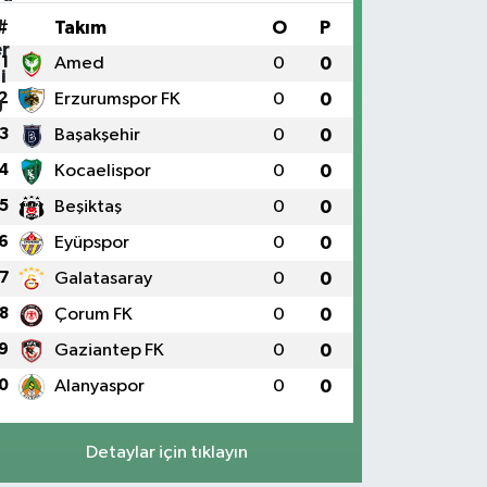
#
Takım
O
P
1
Amed
0
0
2
Erzurumspor FK
0
0
3
Başakşehir
0
0
4
Kocaelispor
0
0
5
Beşiktaş
0
0
6
Eyüpspor
0
0
7
Galatasaray
0
0
8
Çorum FK
0
0
9
Gaziantep FK
0
0
0
Alanyaspor
0
0
Detaylar için tıklayın