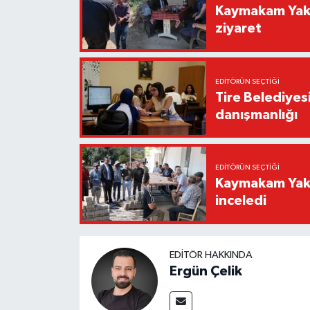
Kaymakam Yaku
ziyaret
EDITÖRÜN SEÇTIĞI
Tire Belediyes
danışmanlığı
EDITÖRÜN SEÇTIĞI
Kaymakam Yakut
inceledi
EDITÖR HAKKINDA
Ergün Çelik