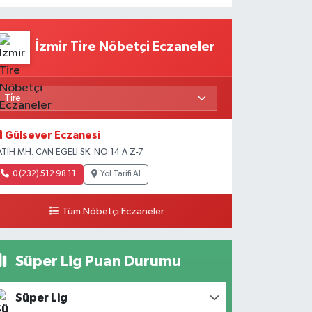
İzmir Tire Nöbetçi Eczaneler
Gülsever Eczanesi
ATİH MH. CAN EGELİ SK. NO:14 A Z-7
0 (232) 512 98 11
Yol Tarifi Al
Tüm Nöbetçi Eczaneler
Süper Lig Puan Durumu
Süper Lig