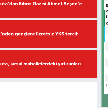
ta’dan Kıbrıs Gazisi Ahmet Şeşen’e
i’nden gençlere ücretsiz YKS tercih
a, kırsal mahallelerdeki yatırımları
1