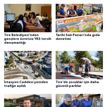
Tire Belediyesi’nden
Tarihi Salı Pazarı’nda gıda
gençlere ücretsiz YKS tercih
denetimi
danışmanlığı
İstasyon Caddesi yeniden
Tire’de çocuklar için daha
trafiğe açıldı
güvenli parklar