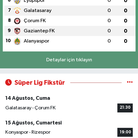
6
Eyüpspor
0
0
7
Galatasaray
0
0
8
Çorum FK
0
0
9
Gaziantep FK
0
0
10
Alanyaspor
0
0
Detaylar için tıklayın
Süper Lig Fikstür
14 Ağustos, Cuma
Galatasaray - Çorum FK
21:30
15 Ağustos, Cumartesi
Konyaspor - Rizespor
19:00