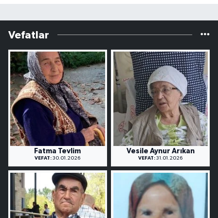
Vefatlar
Fatma Tevlim
Vesile Aynur Arıkan
VEFAT:
30.01.2026
VEFAT:
31.01.2026