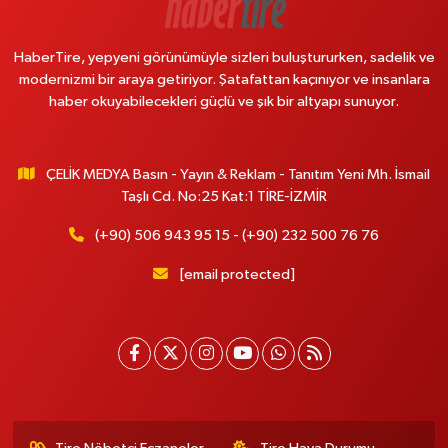
HaberTire, yepyeni görünümüyle sizleri buluştururken, sadelik ve
modernizmi bir araya getiriyor. Şatafattan kaçınıyor ve insanlara
haber okuyabilecekleri güçlü ve şık bir altyapı sunuyor.
ÇELİK MEDYA Basın - Yayın & Reklam - Tanıtım Yeni Mh. İsmail
Taşlı Cd. No:25 Kat:1 TİRE-İZMİR
(+90) 506 943 95 15 - (+90) 232 500 76 76
[email protected]