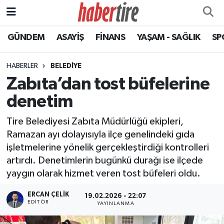
GÜNDEM
ASAYİŞ
FİNANS
YAŞAM - SAĞLIK
SP
Tire Nöbetçi Eczaneler
Tire Hava Durumu
HABERLER
BELEDİYE
Zabıta’dan tost büfelerine
Tire Trafik Yoğunluk Haritası
denetim
Süper Lig Puan Durumu ve Fikstür
Tire Belediyesi Zabıta Müdürlüğü ekipleri,
Ramazan ayı dolayısıyla ilçe genelindeki gıda
Tüm Manşetler
işletmelerine yönelik gerçekleştirdiği kontrolleri
artırdı. Denetimlerin bugünkü durağı ise ilçede
Son Dakika Haberleri
yaygın olarak hizmet veren tost büfeleri oldu.
Haber Arşivi
ERCAN ÇELIK
19.02.2026 - 22:07
EDITÖR
YAYINLANMA