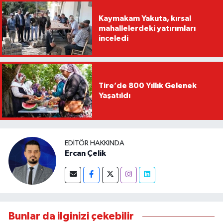
Kaymakam Yakuta, kırsal
mahallelerdeki yatırımları
inceledi
Tire’de 800 Yıllık Gelenek
Yaşatıldı
EDITÖR HAKKINDA
Ercan Çelik
Bunlar da ilginizi çekebilir