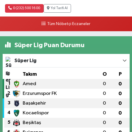
0 (232) 500 16 00
Yol Tarifi Al
Tüm Nöbetçi Eczaneler
Süper Lig Puan Durumu
Süper Lig
#
Takım
O
P
1
Amed
0
0
2
Erzurumspor FK
0
0
3
Başakşehir
0
0
4
Kocaelispor
0
0
5
Beşiktaş
0
0