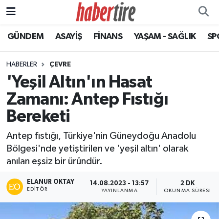
GÜNDEM
ASAYİŞ
FİNANS
YAŞAM - SAĞLIK
SP
Tire Nöbetçi Eczaneler
Tire Hava Durumu
HABERLER
ÇEVRE
'Yeşil Altın'ın Hasat
Tire Trafik Yoğunluk Haritası
Zamanı: Antep Fıstığı
Süper Lig Puan Durumu ve Fikstür
Bereketi
Antep fıstığı, Türkiye'nin Güneydoğu Anadolu
Tüm Manşetler
Bölgesi'nde yetiştirilen ve 'yeşil altın' olarak
anılan eşsiz bir üründür.
Son Dakika Haberleri
ELANUR OKTAY
14.08.2023 - 13:57
2 DK
Haber Arşivi
EDITÖR
YAYINLANMA
OKUNMA SÜRESI