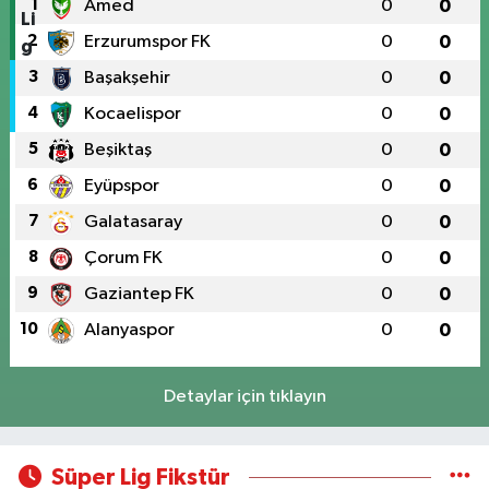
1
Amed
0
0
2
Erzurumspor FK
0
0
3
Başakşehir
0
0
4
Kocaelispor
0
0
5
Beşiktaş
0
0
6
Eyüpspor
0
0
7
Galatasaray
0
0
8
Çorum FK
0
0
9
Gaziantep FK
0
0
10
Alanyaspor
0
0
Detaylar için tıklayın
Süper Lig Fikstür