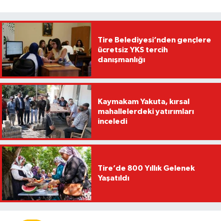
Tire Belediyesi’nden gençlere
ücretsiz YKS tercih
danışmanlığı
Kaymakam Yakuta, kırsal
mahallelerdeki yatırımları
inceledi
Tire’de 800 Yıllık Gelenek
Yaşatıldı