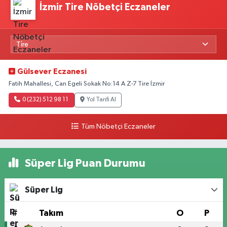
İzmir Tire Nöbetçi Eczaneler
Gülsever Eczanesi
Fatih Mahallesi, Can Egeli Sokak No:14 A Z-7 Tire İzmir
0 (232) 512 98 11
Yol Tarifi Al
Tüm Nöbetçi Eczaneler
Süper Lig Puan Durumu
Süper Lig
#
Takım
O
P