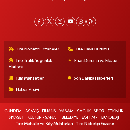
Tire Nöbetçi Eczaneler
Tire Hava Durumu
Tire Trafik Yoğunluk
Puan Durumu ve Fikstür
Haritası
Tüm Manşetler
Son Dakika Haberleri
Haber Arşivi
GÜNDEM
ASAYİŞ
FİNANS
YAŞAM - SAĞLIK
SPOR
ETKİNLİK
SİYASET
KÜLTÜR - SANAT
BELEDİYE
EĞİTİM - TEKNOLOJİ
Tire Mahalle ve Köy Muhtarları
Tire Nöbetçi Eczane