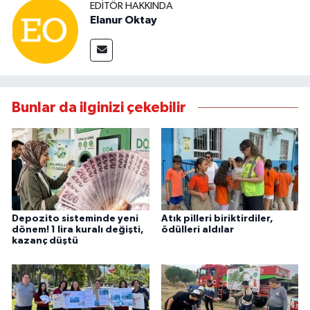
EDITÖR HAKKINDA
Elanur Oktay
Bunlar da ilginizi çekebilir
Depozito sisteminde yeni
Atık pilleri biriktirdiler,
dönem! 1 lira kuralı değişti,
ödülleri aldılar
kazanç düştü