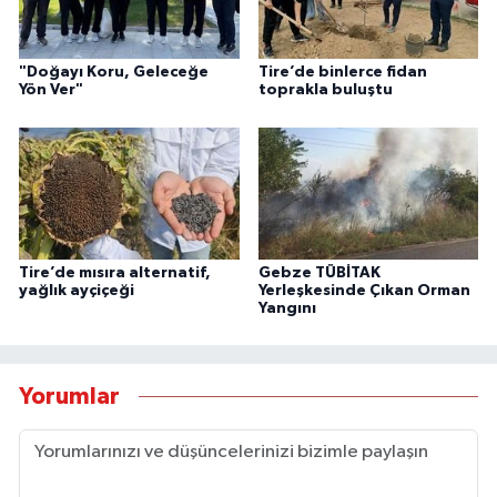
"Doğayı Koru, Geleceğe
Tire’de binlerce fidan
Yön Ver"
toprakla buluştu
Tire’de mısıra alternatif,
Gebze TÜBİTAK
yağlık ayçiçeği
Yerleşkesinde Çıkan Orman
Yangını
Yorumlar