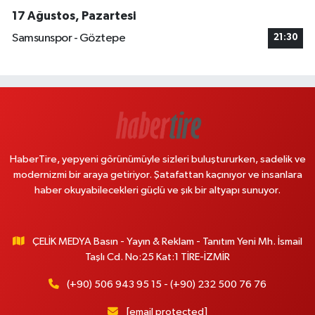
17 Ağustos, Pazartesi
Samsunspor - Göztepe
21:30
HaberTire, yepyeni görünümüyle sizleri buluştururken, sadelik ve
modernizmi bir araya getiriyor. Şatafattan kaçınıyor ve insanlara
haber okuyabilecekleri güçlü ve şık bir altyapı sunuyor.
ÇELİK MEDYA Basın - Yayın & Reklam - Tanıtım Yeni Mh. İsmail
Taşlı Cd. No:25 Kat:1 TİRE-İZMİR
(+90) 506 943 95 15 - (+90) 232 500 76 76
[email protected]