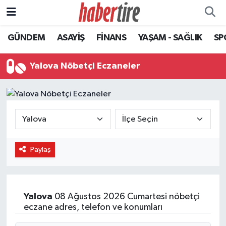
GÜNDEM
ASAYİŞ
FİNANS
YAŞAM - SAĞLIK
SP
Tire Nöbetçi Eczaneler
Tire Hava Durumu
Yalova Nöbetçi Eczaneler
Tire Trafik Yoğunluk Haritası
Süper Lig Puan Durumu ve Fikstür
Tüm Manşetler
Paylaş
Son Dakika Haberleri
Haber Arşivi
Yalova
08 Ağustos 2026 Cumartesi nöbetçi
eczane adres, telefon ve konumları