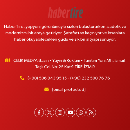
HaberTire, yepyeni görünümüyle sizleri buluştururken, sadelik ve
modernizmi bir araya getiriyor. Şatafattan kaçınıyor ve insanlara
haber okuyabilecekleri güçlü ve şık bir altyapı sunuyor.
ÇELİK MEDYA Basın - Yayın & Reklam - Tanıtım Yeni Mh. İsmail
Taşlı Cd. No:25 Kat:1 TİRE-İZMİR
(+90) 506 943 95 15 - (+90) 232 500 76 76
[email protected]