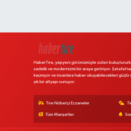
HaberTire, yepyeni görünümüyle sizleri buluştururk
sadelik ve modernizmi bir araya getiriyor. Şatafatta
kaçınıyor ve insanlara haber okuyabilecekleri güçlü 
şık bir altyapı sunuyor.
Tire Nöbetçi Eczaneler
Ti
Tüm Manşetler
Son