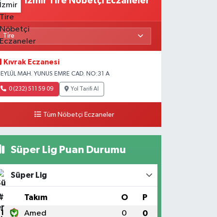
İzmir Tire Nöbetçi Eczaneler
Kıvrak Eczanesi
 EYLÜL MAH. YUNUS EMRE CAD. NO:31 A
0 (232) 511 59 09
Yol Tarifi Al
Tüm Nöbetçi Eczaneler
Süper Lig Puan Durumu
Süper Lig
#
Takım
O
P
1
Amed
0
0