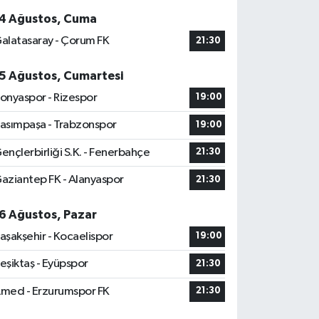
4 Ağustos, Cuma
alatasaray - Çorum FK
21:30
5 Ağustos, Cumartesi
onyaspor - Rizespor
19:00
asımpaşa - Trabzonspor
19:00
ençlerbirliği S.K. - Fenerbahçe
21:30
aziantep FK - Alanyaspor
21:30
6 Ağustos, Pazar
aşakşehir - Kocaelispor
19:00
eşiktaş - Eyüpspor
21:30
med - Erzurumspor FK
21:30