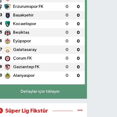
2
Erzurumspor FK
0
0
3
Başakşehir
0
0
4
Kocaelispor
0
0
5
Beşiktaş
0
0
6
Eyüpspor
0
0
7
Galatasaray
0
0
8
Çorum FK
0
0
9
Gaziantep FK
0
0
0
Alanyaspor
0
0
Detaylar için tıklayın
Süper Lig Fikstür