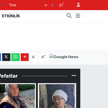
°
Tire
87
21
18
ETKİNLİK
32
38
03
14
-
+
A
A
Vefatlar