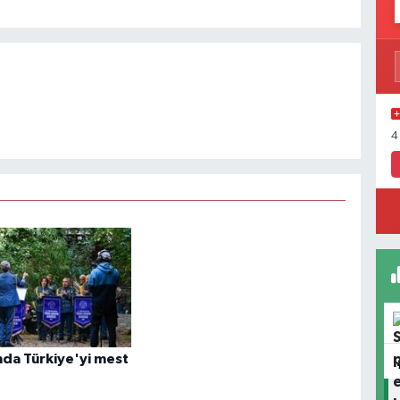
4
nda Türkiye'yi mest