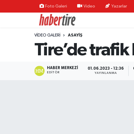
Foto Galeri
Video
Yazarlar
Tire Nöbetçi Eczaneler
VIDEO GALERI
ASAYIŞ
Tire Hava Durumu
Tire’de trafik
Tire Trafik Yoğunluk Haritası
Süper Lig Puan Durumu ve Fikstür
HABER MERKEZI
01.06.2023 - 12:36
EDITÖR
YAYINLANMA
Tüm Manşetler
Son Dakika Haberleri
Haber Arşivi