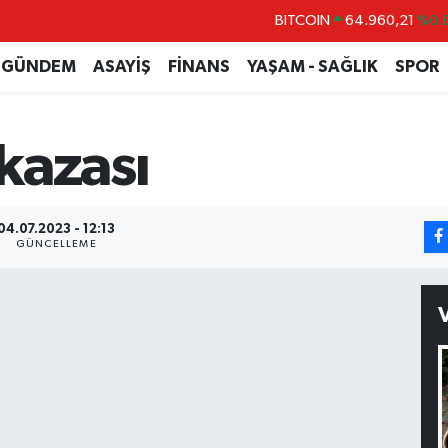
BITCOIN
64.960,21
%0.
DOLAR
47,7436
%0.
GÜNDEM
ASAYİŞ
FİNANS
YAŞAM - SAĞLIK
SPOR
EURO
55,2510
%0.
STERLİN
64,4811
%0.
 kazası
GRAM ALTIN
6660.55
%0.
BİST100
13.779
%-
04.07.2023 - 12:13
GÜNCELLEME