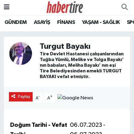
GÜNDEM
ASAYİŞ
FİNANS
YAŞAM - SAĞLIK
SP
Tire Nöbetçi Eczaneler
Tire Hava Durumu
Turgut Bayakı
Tire Trafik Yoğunluk Haritası
Tire Devlet Hastanesi çalışanlarından
Tuğba Yümlü, Melike ve Tolga Bayakı’
nın babaları, Meliha Bayakı’ nın eşi
Süper Lig Puan Durumu ve Fikstür
Tire Belediyesinden emekli TURGUT
BAYAKI vefat etmiştir.
Tüm Manşetler
Paylaş
-
+
A
A
Son Dakika Haberleri
Haber Arşivi
Doğum Tarihi - Vefat
06.07.2023 -