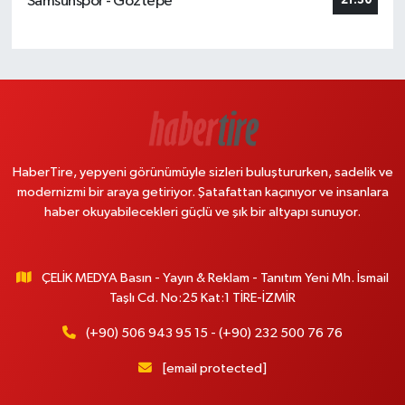
Samsunspor - Göztepe
21:30
HaberTire, yepyeni görünümüyle sizleri buluştururken, sadelik ve
modernizmi bir araya getiriyor. Şatafattan kaçınıyor ve insanlara
haber okuyabilecekleri güçlü ve şık bir altyapı sunuyor.
ÇELİK MEDYA Basın - Yayın & Reklam - Tanıtım Yeni Mh. İsmail
Taşlı Cd. No:25 Kat:1 TİRE-İZMİR
(+90) 506 943 95 15 - (+90) 232 500 76 76
[email protected]