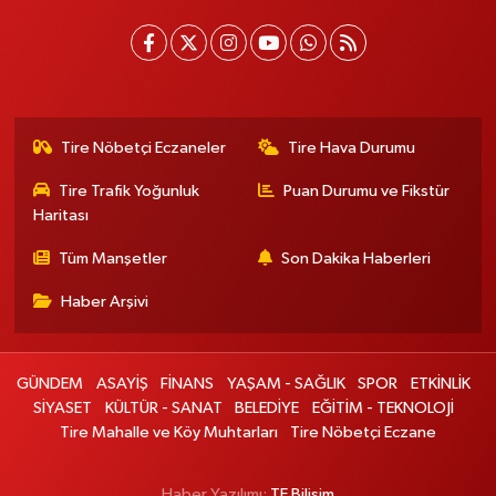
Tire Nöbetçi Eczaneler
Tire Hava Durumu
Tire Trafik Yoğunluk
Puan Durumu ve Fikstür
Haritası
Tüm Manşetler
Son Dakika Haberleri
Haber Arşivi
GÜNDEM
ASAYİŞ
FİNANS
YAŞAM - SAĞLIK
SPOR
ETKİNLİK
SİYASET
KÜLTÜR - SANAT
BELEDİYE
EĞİTİM - TEKNOLOJİ
Tire Mahalle ve Köy Muhtarları
Tire Nöbetçi Eczane
Haber Yazılımı:
TE Bilişim