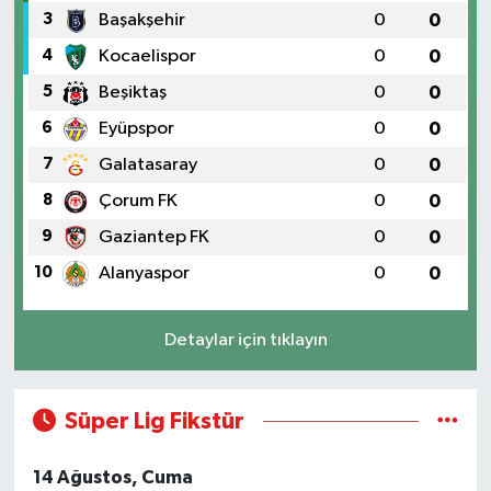
3
Başakşehir
0
0
4
Kocaelispor
0
0
5
Beşiktaş
0
0
6
Eyüpspor
0
0
7
Galatasaray
0
0
8
Çorum FK
0
0
9
Gaziantep FK
0
0
10
Alanyaspor
0
0
Detaylar için tıklayın
Süper Lig Fikstür
14 Ağustos, Cuma