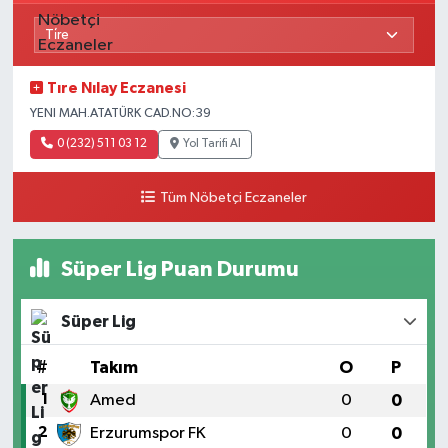
Tıre Nılay Eczanesi
YENI MAH.ATATÜRK CAD.NO:39
0 (232) 511 03 12
Yol Tarifi Al
Tüm Nöbetçi Eczaneler
Süper Lig Puan Durumu
Süper Lig
#
Takım
O
P
1
Amed
0
0
2
Erzurumspor FK
0
0