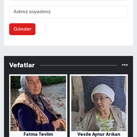
Gönder
Vefatlar
Fatma Tevlim
Vesile Aynur Arıkan