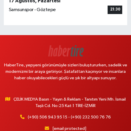
17 Ağustos, Pazartesi
Samsunspor - Göztepe
21:30
HaberTire, yepyeni görünümüyle sizleri buluştururken, sadelik ve
modernizmi bir araya getiriyor. Şatafattan kaçınıyor ve insanlara
haber okuyabilecekleri güçlü ve şık bir altyapı sunuyor.
ÇELİK MEDYA Basın - Yayın & Reklam - Tanıtım Yeni Mh. İsmail
Taşlı Cd. No:25 Kat:1 TİRE-İZMİR
(+90) 506 943 95 15 - (+90) 232 500 76 76
[email protected]