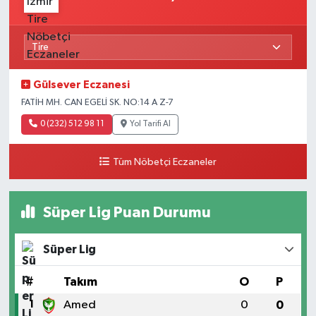
Gülsever Eczanesi
FATİH MH. CAN EGELİ SK. NO:14 A Z-7
0 (232) 512 98 11
Yol Tarifi Al
Tüm Nöbetçi Eczaneler
Süper Lig Puan Durumu
Süper Lig
#
Takım
O
P
1
Amed
0
0