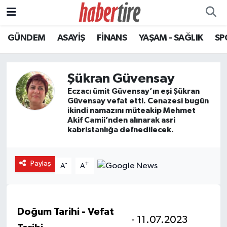
GÜNDEM
ASAYİŞ
FİNANS
YAŞAM - SAĞLIK
SP
Tire Nöbetçi Eczaneler
Tire Hava Durumu
Şükran Güvensay
Tire Trafik Yoğunluk Haritası
Eczacı ümit Güvensay’ın eşi Şükran
Güvensay vefat etti. Cenazesi bugün
ikindi namazını müteakip Mehmet
Süper Lig Puan Durumu ve Fikstür
Akif Camii’nden alınarak asri
kabristanlığa defnedilecek.
Tüm Manşetler
Paylaş
-
+
A
A
Son Dakika Haberleri
Haber Arşivi
Doğum Tarihi - Vefat
- 11.07.2023