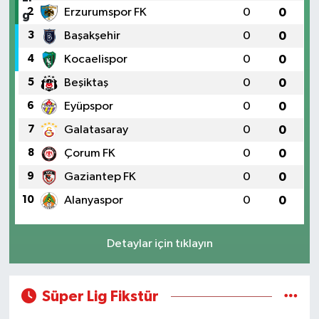
2
Erzurumspor FK
0
0
3
Başakşehir
0
0
4
Kocaelispor
0
0
5
Beşiktaş
0
0
6
Eyüpspor
0
0
7
Galatasaray
0
0
8
Çorum FK
0
0
9
Gaziantep FK
0
0
10
Alanyaspor
0
0
Detaylar için tıklayın
Süper Lig Fikstür