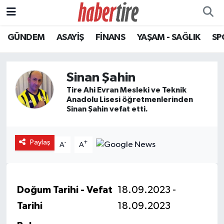
GÜNDEM
ASAYİŞ
FİNANS
YAŞAM - SAĞLIK
SP
Tire Nöbetçi Eczaneler
Tire Hava Durumu
Sinan Şahin
Tire Trafik Yoğunluk Haritası
Tire Ahi Evran Mesleki ve Teknik
Anadolu Lisesi öğretmenlerinden
Sinan Şahin vefat etti.
Süper Lig Puan Durumu ve Fikstür
Tüm Manşetler
Paylaş
-
+
A
A
Son Dakika Haberleri
Doğum Tarihi - Vefat
18.09.2023 -
Haber Arşivi
Tarihi
18.09.2023