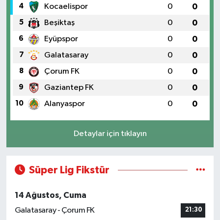
4
Kocaelispor
0
0
5
Beşiktaş
0
0
6
Eyüpspor
0
0
7
Galatasaray
0
0
8
Çorum FK
0
0
9
Gaziantep FK
0
0
10
Alanyaspor
0
0
Detaylar için tıklayın
Süper Lig Fikstür
14 Ağustos, Cuma
Galatasaray - Çorum FK
21:30