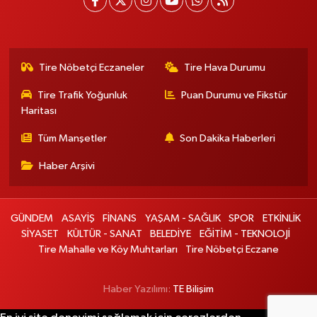
Tire Nöbetçi Eczaneler
Tire Hava Durumu
Tire Trafik Yoğunluk
Puan Durumu ve Fikstür
Haritası
Tüm Manşetler
Son Dakika Haberleri
Haber Arşivi
GÜNDEM
ASAYİŞ
FİNANS
YAŞAM - SAĞLIK
SPOR
ETKİNLİK
SİYASET
KÜLTÜR - SANAT
BELEDİYE
EĞİTİM - TEKNOLOJİ
Tire Mahalle ve Köy Muhtarları
Tire Nöbetçi Eczane
Haber Yazılımı:
TE Bilişim