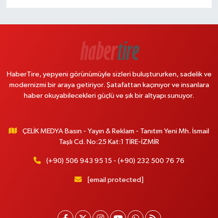
HaberTire, yepyeni görünümüyle sizleri buluştururken, sadelik ve
modernizmi bir araya getiriyor. Şatafattan kaçınıyor ve insanlara
haber okuyabilecekleri güçlü ve şık bir altyapı sunuyor.
ÇELİK MEDYA Basın - Yayın & Reklam - Tanıtım Yeni Mh. İsmail
Taşlı Cd. No:25 Kat:1 TİRE-İZMİR
(+90) 506 943 95 15 - (+90) 232 500 76 76
[email protected]