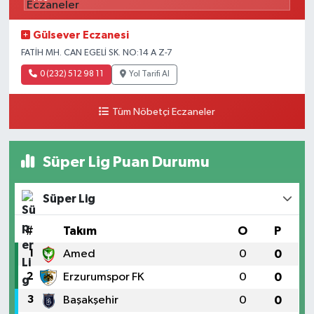
Gülsever Eczanesi
FATİH MH. CAN EGELİ SK. NO:14 A Z-7
0 (232) 512 98 11
Yol Tarifi Al
Tüm Nöbetçi Eczaneler
Süper Lig Puan Durumu
Süper Lig
#
Takım
O
P
1
Amed
0
0
2
Erzurumspor FK
0
0
3
Başakşehir
0
0