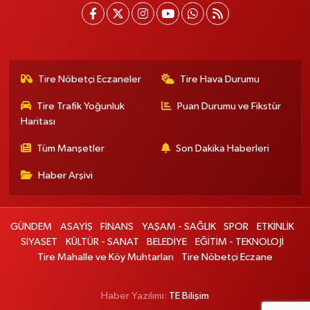
Tire Nöbetçi Eczaneler
Tire Hava Durumu
Tire Trafik Yoğunluk
Puan Durumu ve Fikstür
Haritası
Tüm Manşetler
Son Dakika Haberleri
Haber Arşivi
GÜNDEM
ASAYİŞ
FİNANS
YAŞAM - SAĞLIK
SPOR
ETKİNLİK
SİYASET
KÜLTÜR - SANAT
BELEDİYE
EĞİTİM - TEKNOLOJİ
Tire Mahalle ve Köy Muhtarları
Tire Nöbetçi Eczane
Haber Yazılımı:
TE Bilişim