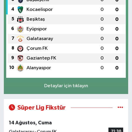
4
Kocaelispor
0
0
5
Beşiktaş
0
0
6
Eyüpspor
0
0
7
Galatasaray
0
0
8
Çorum FK
0
0
9
Gaziantep FK
0
0
10
Alanyaspor
0
0
Detaylar için tıklayın
Süper Lig Fikstür
14 Ağustos, Cuma
Galatasaray - Çorum FK
21:30