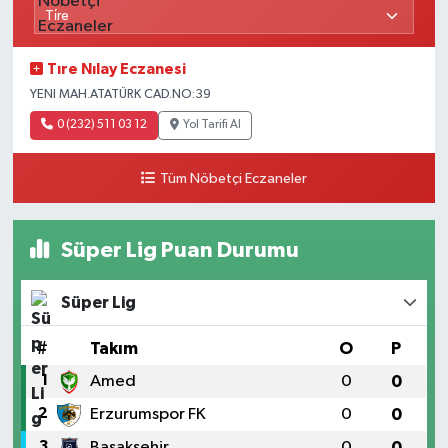
Tıre Nılay Eczanesi
YENI MAH.ATATÜRK CAD.NO:39
0 (232) 511 03 12
Yol Tarifi Al
Tüm Nöbetçi Eczaneler
Süper Lig Puan Durumu
Süper Lig
#
Takım
O
P
1
Amed
0
0
2
Erzurumspor FK
0
0
3
Başakşehir
0
0