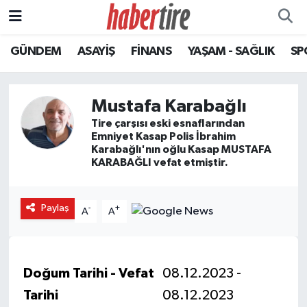
GÜNDEM
ASAYİŞ
FİNANS
YAŞAM - SAĞLIK
SP
Tire Nöbetçi Eczaneler
Tire Hava Durumu
Mustafa Karabağlı
Tire Trafik Yoğunluk Haritası
Tire çarşısı eski esnaflarından
Emniyet Kasap Polis İbrahim
Karabağlı'nın oğlu Kasap MUSTAFA
Süper Lig Puan Durumu ve Fikstür
KARABAĞLI vefat etmiştir.
Tüm Manşetler
Paylaş
-
+
A
A
Son Dakika Haberleri
Haber Arşivi
Doğum Tarihi - Vefat
08.12.2023 -
Tarihi
08.12.2023