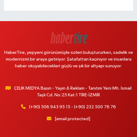
HaberTire, yepyeni görünümüyle sizleri buluştururken, sadelik ve
modernizmi bir araya getiriyor. Şatafattan kaçınıyor ve insanlara
haber okuyabilecekleri güçlü ve şık bir altyapı sunuyor.
ÇELİK MEDYA Basın - Yayın & Reklam - Tanıtım Yeni Mh. İsmail
Taşlı Cd. No:25 Kat:1 TİRE-İZMİR
(+90) 506 943 95 15 - (+90) 232 500 76 76
[email protected]