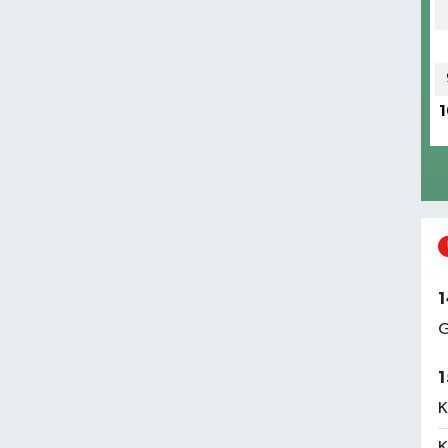
1
1
G
1
K
K