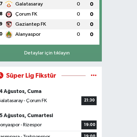
7
Galatasaray
0
0
8
Çorum FK
0
0
9
Gaziantep FK
0
0
0
Alanyaspor
0
0
Detaylar için tıklayın
Süper Lig Fikstür
4 Ağustos, Cuma
alatasaray - Çorum FK
21:30
5 Ağustos, Cumartesi
onyaspor - Rizespor
19:00
asımpaşa - Trabzonspor
19:00