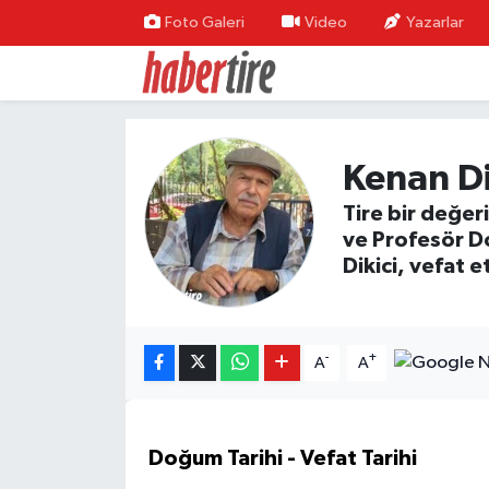
Foto Galeri
Video
Yazarlar
Tire Nöbetçi Eczaneler
Tire Hava Durumu
Kenan Di
Tire Trafik Yoğunluk Haritası
Tire bir değer
ve Profesör D
Süper Lig Puan Durumu ve Fikstür
Dikici, vefat et
Tüm Manşetler
Son Dakika Haberleri
-
+
A
A
Haber Arşivi
Doğum Tarihi - Vefat Tarihi