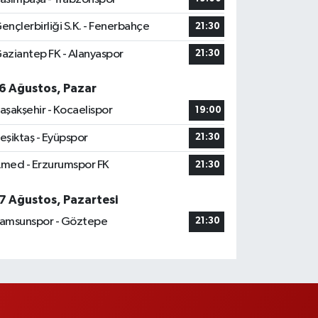
ençlerbirliği S.K. - Fenerbahçe
21:30
aziantep FK - Alanyaspor
21:30
6 Ağustos, Pazar
aşakşehir - Kocaelispor
19:00
eşiktaş - Eyüpspor
21:30
med - Erzurumspor FK
21:30
7 Ağustos, Pazartesi
amsunspor - Göztepe
21:30