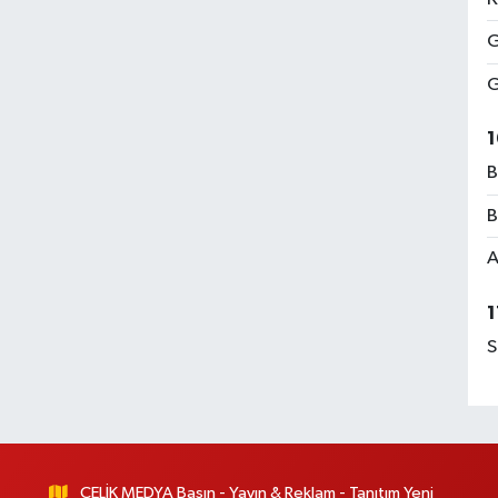
G
G
1
B
B
A
1
S
ÇELİK MEDYA Basın - Yayın & Reklam - Tanıtım Yeni