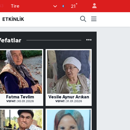
°
Tire
63
21
%0
ETKİNLİK
08
%0
Vefatlar
45
70
Fatma Tevlim
Vesile Aynur Arıkan
VEFAT:
30.01.2026
VEFAT:
31.01.2026