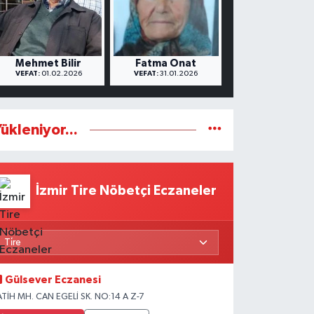
Mehmet Bilir
Fatma Onat
VEFAT:
01.02.2026
VEFAT:
31.01.2026
ükleniyor...
İzmir Tire Nöbetçi Eczaneler
Gülsever Eczanesi
ATİH MH. CAN EGELİ SK. NO:14 A Z-7