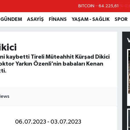
BITCOIN
64.225,61
%-0.
DOLAR
47,6704
GÜNDEM
ASAYİŞ
FİNANS
YAŞAM - SAĞLIK
SPOR
EURO
55,0406
%-0.
STERLİN
64,2143
kici
GRAM ALTIN
6510.40
%0.
ini kaybetti Tireli Müteahhit Kürşad Dikici
BİST100
13.799
%
oktor Yarkın Özenli’nin babaları Kenan
ti.
06.07.2023 - 03.07.2023