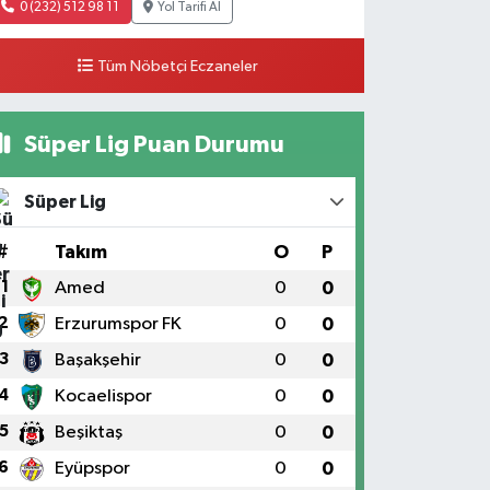
0 (232) 512 98 11
Yol Tarifi Al
Tüm Nöbetçi Eczaneler
Süper Lig Puan Durumu
Süper Lig
#
Takım
O
P
1
Amed
0
0
2
Erzurumspor FK
0
0
3
Başakşehir
0
0
4
Kocaelispor
0
0
5
Beşiktaş
0
0
6
Eyüpspor
0
0