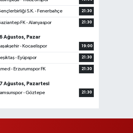
ençlerbirliği S.K. - Fenerbahçe
21:30
aziantep FK - Alanyaspor
21:30
6 Ağustos, Pazar
aşakşehir - Kocaelispor
19:00
eşiktaş - Eyüpspor
21:30
med - Erzurumspor FK
21:30
7 Ağustos, Pazartesi
amsunspor - Göztepe
21:30