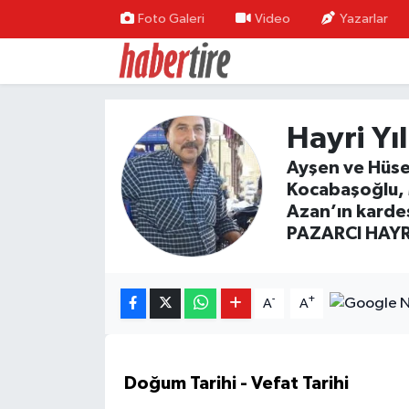
Foto Galeri
Video
Yazarlar
Tire Nöbetçi Eczaneler
Tire Hava Durumu
Hayri Yı
Tire Trafik Yoğunluk Haritası
Ayşen ve Hüsey
Kocabaşoğlu, 
Süper Lig Puan Durumu ve Fikstür
Azan’ın karde
PAZARCI HAYRİ
Tüm Manşetler
Son Dakika Haberleri
-
+
A
A
Haber Arşivi
Doğum Tarihi - Vefat Tarihi