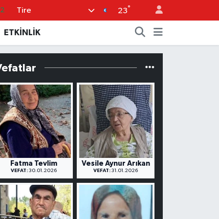
°
Tire
32
23
08
ETKİNLİK
02
16
Vefatlar
4
11
Fatma Tevlim
Vesile Aynur Arıkan
VEFAT:
30.01.2026
VEFAT:
31.01.2026