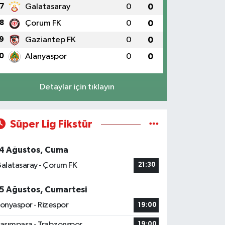
7
Galatasaray
0
0
8
Çorum FK
0
0
9
Gaziantep FK
0
0
0
Alanyaspor
0
0
Detaylar için tıklayın
Süper Lig Fikstür
4 Ağustos, Cuma
alatasaray - Çorum FK
21:30
5 Ağustos, Cumartesi
onyaspor - Rizespor
19:00
asımpaşa - Trabzonspor
19:00