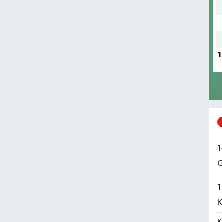
1
1
G
1
K
K