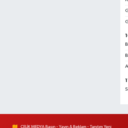
G
G
1
B
B
A
1
S
ÇELİK MEDYA Basın - Yayın & Reklam - Tanıtım Yeni