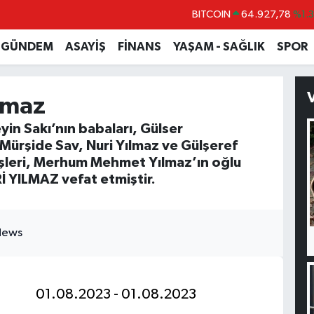
BITCOIN
64.927,78
%1.
DOLAR
47,5894
%0.
GÜNDEM
ASAYİŞ
FİNANS
YAŞAM - SAĞLIK
SPOR
EURO
55,0398
%-0.
STERLİN
64,1581
%0.
lmaz
GRAM ALTIN
6527.85
%0.5
in Sakı’nın babaları, Gülser
BİST100
13.703
%
Mürşide Sav, Nuri Yılmaz ve Gülşeref
şleri, Merhum Mehmet Yılmaz’ın oğlu
 YILMAZ vefat etmiştir.
01.08.2023 - 01.08.2023