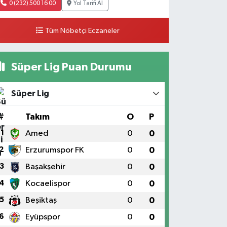
0 (232) 500 16 00
Yol Tarifi Al
Tüm Nöbetçi Eczaneler
Süper Lig Puan Durumu
Süper Lig
#
Takım
O
P
1
Amed
0
0
2
Erzurumspor FK
0
0
3
Başakşehir
0
0
4
Kocaelispor
0
0
5
Beşiktaş
0
0
6
Eyüpspor
0
0