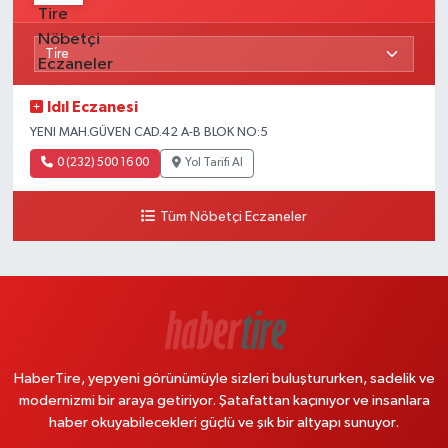
Idıl Eczanesi
YENI MAH.GÜVEN CAD.42 A-B BLOK NO:5
0 (232) 500 16 00
Yol Tarifi Al
Tüm Nöbetçi Eczaneler
HaberTire, yepyeni görünümüyle sizleri buluştururken, sadelik ve
modernizmi bir araya getiriyor. Şatafattan kaçınıyor ve insanlara
haber okuyabilecekleri güçlü ve şık bir altyapı sunuyor.