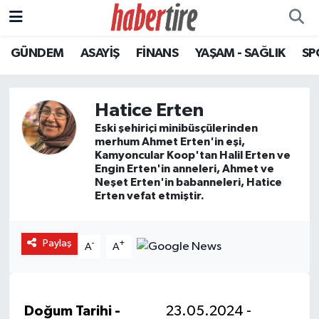
GÜNDEM
ASAYİŞ
FİNANS
YAŞAM - SAĞLIK
SP
Tire Nöbetçi Eczaneler
Tire Hava Durumu
Hatice Erten
Tire Trafik Yoğunluk Haritası
Eski şehiriçi minibüsçülerinden
merhum Ahmet Erten'in eşi,
Kamyoncular Koop'tan Halil Erten ve
Süper Lig Puan Durumu ve Fikstür
Engin Erten'in anneleri, Ahmet ve
Neşet Erten'in babanneleri, Hatice
Erten vefat etmiştir.
Tüm Manşetler
Son Dakika Haberleri
Paylaş
-
+
A
A
Haber Arşivi
Doğum Tarihi -
23.05.2024 -