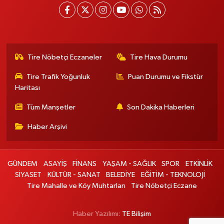
Tire Nöbetçi Eczaneler
Tire Hava Durumu
Tire Trafik Yoğunluk
Puan Durumu ve Fikstür
Haritası
Tüm Manşetler
Son Dakika Haberleri
Haber Arşivi
GÜNDEM
ASAYİŞ
FİNANS
YAŞAM - SAĞLIK
SPOR
ETKİNLİK
SİYASET
KÜLTÜR - SANAT
BELEDİYE
EĞİTİM - TEKNOLOJİ
Tire Mahalle ve Köy Muhtarları
Tire Nöbetçi Eczane
Haber Yazılımı:
TE Bilişim