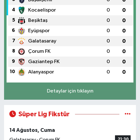
4
Kocaelispor
0
0
5
Beşiktaş
0
0
6
Eyüpspor
0
0
7
Galatasaray
0
0
8
Çorum FK
0
0
9
Gaziantep FK
0
0
10
Alanyaspor
0
0
Detaylar için tıklayın
Süper Lig Fikstür
14 Ağustos, Cuma
Galatasaray - Çorum FK
21:30