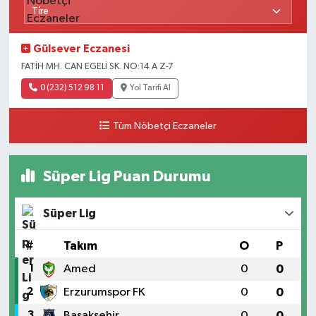
Gülsever Eczanesi
FATİH MH. CAN EGELİ SK. NO:14 A Z-7
0 (232) 512 98 11
Yol Tarifi Al
Tüm Nöbetçi Eczaneler
Süper Lig Puan Durumu
Süper Lig
#
Takım
O
P
1
Amed
0
0
2
Erzurumspor FK
0
0
3
Başakşehir
0
0