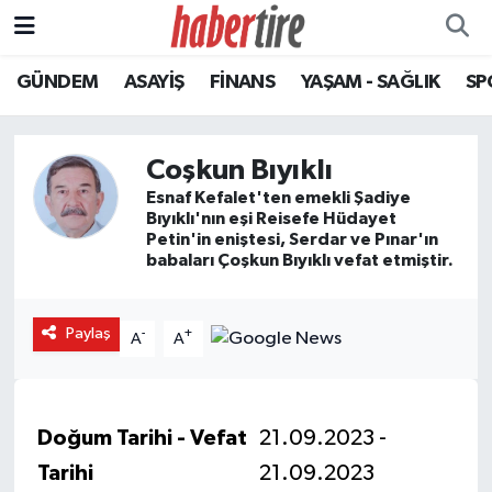
GÜNDEM
ASAYİŞ
FİNANS
YAŞAM - SAĞLIK
SP
Tire Nöbetçi Eczaneler
Tire Hava Durumu
Coşkun Bıyıklı
Tire Trafik Yoğunluk Haritası
Esnaf Kefalet'ten emekli Şadiye
Bıyıklı'nın eşi Reisefe Hüdayet
Petin'in eniştesi, Serdar ve Pınar'ın
Süper Lig Puan Durumu ve Fikstür
babaları Çoşkun Bıyıklı vefat etmiştir.
Tüm Manşetler
Paylaş
-
+
A
A
Son Dakika Haberleri
Haber Arşivi
Doğum Tarihi - Vefat
21.09.2023 -
Tarihi
21.09.2023