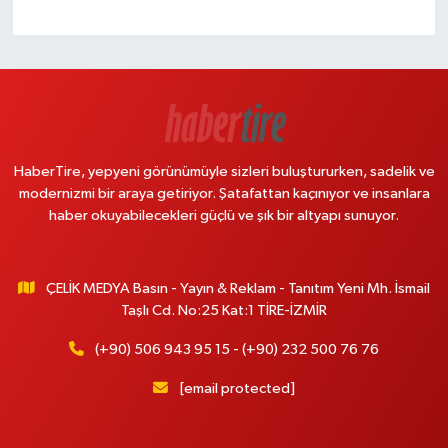
HaberTire, yepyeni görünümüyle sizleri buluştururken, sadelik ve
modernizmi bir araya getiriyor. Şatafattan kaçınıyor ve insanlara
haber okuyabilecekleri güçlü ve şık bir altyapı sunuyor.
ÇELİK MEDYA Basın - Yayın & Reklam - Tanıtım Yeni Mh. İsmail
Taşlı Cd. No:25 Kat:1 TİRE-İZMİR
(+90) 506 943 95 15 - (+90) 232 500 76 76
[email protected]