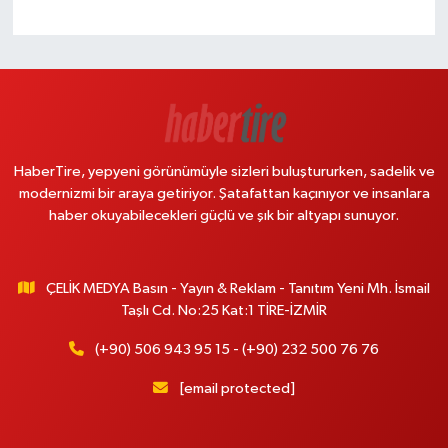
HaberTire, yepyeni görünümüyle sizleri buluştururken, sadelik ve
modernizmi bir araya getiriyor. Şatafattan kaçınıyor ve insanlara
haber okuyabilecekleri güçlü ve şık bir altyapı sunuyor.
ÇELİK MEDYA Basın - Yayın & Reklam - Tanıtım Yeni Mh. İsmail
Taşlı Cd. No:25 Kat:1 TİRE-İZMİR
(+90) 506 943 95 15 - (+90) 232 500 76 76
[email protected]