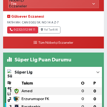
Gülsever Eczanesi
FATİH MH. CAN EGELİ SK. NO:14 A Z-7
0 (232) 512 98 11
Yol Tarifi Al
Tüm Nöbetçi Eczaneler
Süper Lig Puan Durumu
Süper Lig
#
Takım
O
P
1
Amed
0
0
2
Erzurumspor FK
0
0
3
Başakşehir
0
0