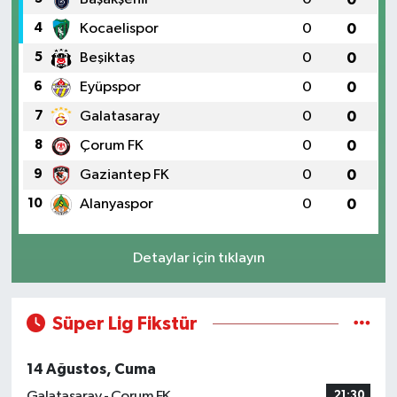
4
Kocaelispor
0
0
5
Beşiktaş
0
0
6
Eyüpspor
0
0
7
Galatasaray
0
0
8
Çorum FK
0
0
9
Gaziantep FK
0
0
10
Alanyaspor
0
0
Detaylar için tıklayın
Süper Lig Fikstür
14 Ağustos, Cuma
Galatasaray - Çorum FK
21:30