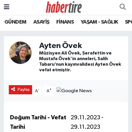
GÜNDEM
ASAYİŞ
FİNANS
YAŞAM - SAĞLIK
SP
Tire Nöbetçi Eczaneler
Tire Hava Durumu
Ayten Övek
Tire Trafik Yoğunluk Haritası
Müzisyen Ali Övek, Şerafettin ve
Mustafa Övek’in anneleri, Salih
Tabaru’nun kayınvalidesi Ayten Övek
Süper Lig Puan Durumu ve Fikstür
vefat etmiştir.
Tüm Manşetler
Paylaş
-
+
A
A
Son Dakika Haberleri
Haber Arşivi
Doğum Tarihi - Vefat
29.11.2023 -
Tarihi
29.11.2023