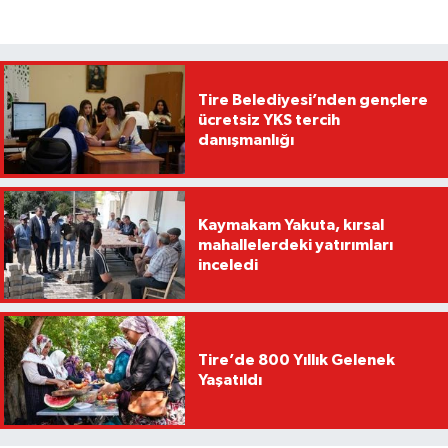
Tire Belediyesi’nden gençlere
ücretsiz YKS tercih
danışmanlığı
Kaymakam Yakuta, kırsal
mahallelerdeki yatırımları
inceledi
Tire’de 800 Yıllık Gelenek
Yaşatıldı