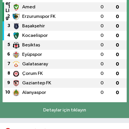
1
Amed
0
0
2
Erzurumspor FK
0
0
3
Başakşehir
0
0
4
Kocaelispor
0
0
5
Beşiktaş
0
0
6
Eyüpspor
0
0
7
Galatasaray
0
0
8
Çorum FK
0
0
9
Gaziantep FK
0
0
10
Alanyaspor
0
0
Detaylar için tıklayın