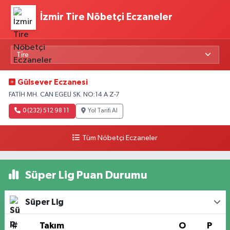
İzmir Tire Nöbetçi Eczaneler
Gülsever Eczanesi
FATİH MH. CAN EGELİ SK. NO:14 A Z-7
0 (232) 512 98 11
Yol Tarifi Al
Tüm Nöbetçi Eczaneler
Süper Lig Puan Durumu
Süper Lig
#
Takım
O
P