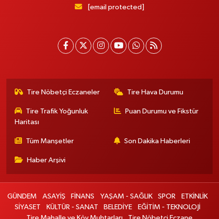
[email protected]
Tire Nöbetçi Eczaneler
Tire Hava Durumu
Tire Trafik Yoğunluk
Puan Durumu ve Fikstür
Haritası
Tüm Manşetler
Son Dakika Haberleri
Haber Arşivi
GÜNDEM
ASAYİŞ
FİNANS
YAŞAM - SAĞLIK
SPOR
ETKİNLİK
SİYASET
KÜLTÜR - SANAT
BELEDİYE
EĞİTİM - TEKNOLOJİ
Tire Mahalle ve Köy Muhtarları
Tire Nöbetçi Eczane