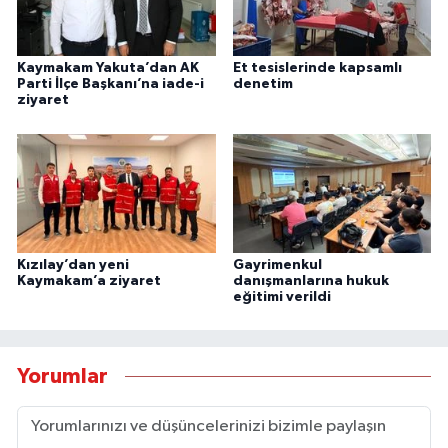
Kaymakam Yakuta’dan AK
Et tesislerinde kapsamlı
Parti İlçe Başkanı’na iade-i
denetim
ziyaret
Kızılay’dan yeni
Gayrimenkul
Kaymakam’a ziyaret
danışmanlarına hukuk
eğitimi verildi
Yorumlar