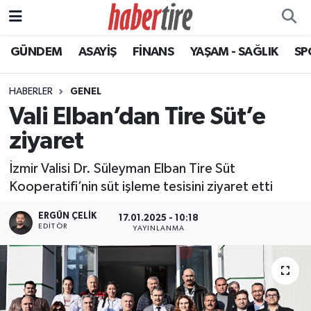
GÜNDEM
ASAYİŞ
FİNANS
YAŞAM - SAĞLIK
SP
Tire Nöbetçi Eczaneler
Tire Hava Durumu
HABERLER
GENEL
Vali Elban’dan Tire Süt’e
Tire Trafik Yoğunluk Haritası
ziyaret
Süper Lig Puan Durumu ve Fikstür
İzmir Valisi Dr. Süleyman Elban Tire Süt
Kooperatifi’nin süt işleme tesisini ziyaret etti
Tüm Manşetler
ERGÜN ÇELIK
17.01.2025 - 10:18
EDITÖR
Son Dakika Haberleri
YAYINLANMA
Haber Arşivi