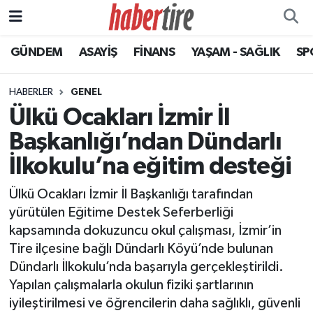
GÜNDEM
ASAYİŞ
FİNANS
YAŞAM - SAĞLIK
SP
Tire Nöbetçi Eczaneler
Tire Hava Durumu
HABERLER
GENEL
Ülkü Ocakları İzmir İl
Tire Trafik Yoğunluk Haritası
Başkanlığı’ndan Dündarlı
Süper Lig Puan Durumu ve Fikstür
İlkokulu’na eğitim desteği
Ülkü Ocakları İzmir İl Başkanlığı tarafından
Tüm Manşetler
yürütülen Eğitime Destek Seferberliği
kapsamında dokuzuncu okul çalışması, İzmir’in
Son Dakika Haberleri
Tire ilçesine bağlı Dündarlı Köyü’nde bulunan
Dündarlı İlkokulu’nda başarıyla gerçekleştirildi.
Haber Arşivi
Yapılan çalışmalarla okulun fiziki şartlarının
iyileştirilmesi ve öğrencilerin daha sağlıklı, güvenli