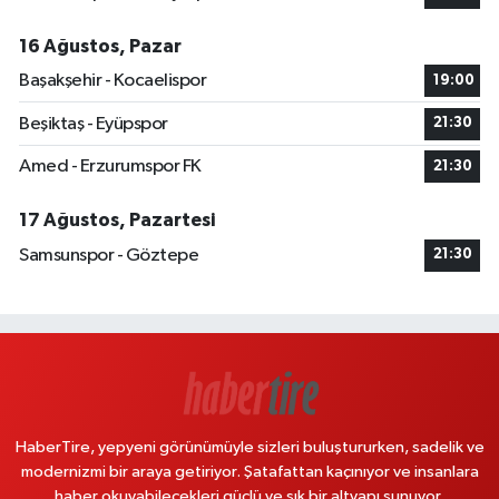
16 Ağustos, Pazar
Başakşehir - Kocaelispor
19:00
Beşiktaş - Eyüpspor
21:30
Amed - Erzurumspor FK
21:30
17 Ağustos, Pazartesi
Samsunspor - Göztepe
21:30
HaberTire, yepyeni görünümüyle sizleri buluştururken, sadelik ve
modernizmi bir araya getiriyor. Şatafattan kaçınıyor ve insanlara
haber okuyabilecekleri güçlü ve şık bir altyapı sunuyor.