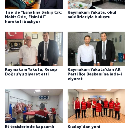
Tire'de "Esnafına Sahip Çık:
Kaymakam Yakuta, okul
Nakit Öde, Fişini Al"
müdürleriyle buluştu
hareketi başlıyor
Kaymakam Yakuta, Recep
Kaymakam Yakuta’dan AK
Doğru’yu ziyaret etti
Parti İlçe Başkanı’na iade-i
ziyaret
Et tesislerinde kapsamlı
Kızılay’dan yeni