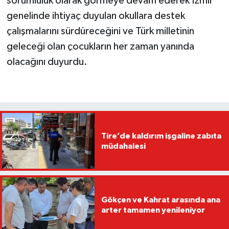
sorumluluk olarak görmeye devam ederek İzmir
genelinde ihtiyaç duyulan okullara destek
çalışmalarını sürdüreceğini ve Türk milletinin
geleceği olan çocukların her zaman yanında
olacağını duyurdu.
Tire’de kaldırım işgaline zabıta
müdahalesi
Gökçen ve Kahrat arasında ana
arter tamamen yenileniyor