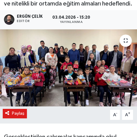
ve nitelikli bir ortamda eğitim almaları hedeflendi.
ERGÜN ÇELIK
03.04.2026 - 15:20
EDITÖR
YAYINLANMA
Paylaş
-
+
A
A