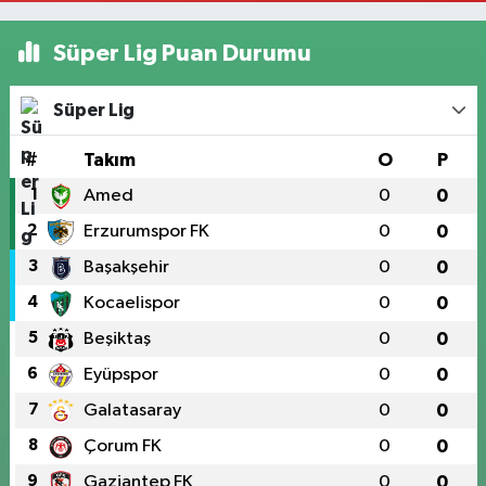
Süper Lig Puan Durumu
Süper Lig
#
Takım
O
P
1
Amed
0
0
2
Erzurumspor FK
0
0
3
Başakşehir
0
0
4
Kocaelispor
0
0
5
Beşiktaş
0
0
6
Eyüpspor
0
0
7
Galatasaray
0
0
8
Çorum FK
0
0
9
Gaziantep FK
0
0