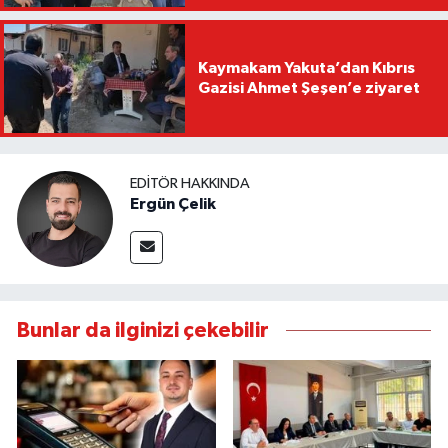
Kaymakam Yakuta’dan Kıbrıs
Gazisi Ahmet Şeşen’e ziyaret
EDITÖR HAKKINDA
Ergün Çelik
Bunlar da ilginizi çekebilir