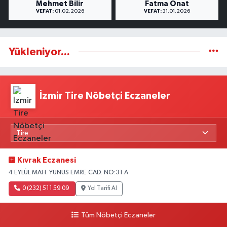
Mehmet Bilir
Fatma Onat
VEFAT:
01.02.2026
VEFAT:
31.01.2026
Yükleniyor...
İzmir Tire Nöbetçi Eczaneler
Kıvrak Eczanesi
4 EYLÜL MAH. YUNUS EMRE CAD. NO:31 A
0 (232) 511 59 09
Yol Tarifi Al
Tüm Nöbetçi Eczaneler