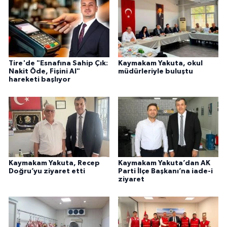
Tire'de "Esnafına Sahip Çık:
Kaymakam Yakuta, okul
Nakit Öde, Fişini Al"
müdürleriyle buluştu
hareketi başlıyor
Kaymakam Yakuta, Recep
Kaymakam Yakuta’dan AK
Doğru’yu ziyaret etti
Parti İlçe Başkanı’na iade-i
ziyaret