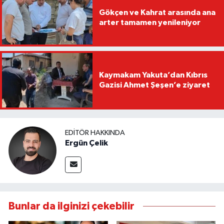
Gökçen ve Kahrat arasında ana
arter tamamen yenileniyor
Kaymakam Yakuta’dan Kıbrıs
Gazisi Ahmet Şeşen’e ziyaret
EDITÖR HAKKINDA
Ergün Çelik
Bunlar da ilginizi çekebilir