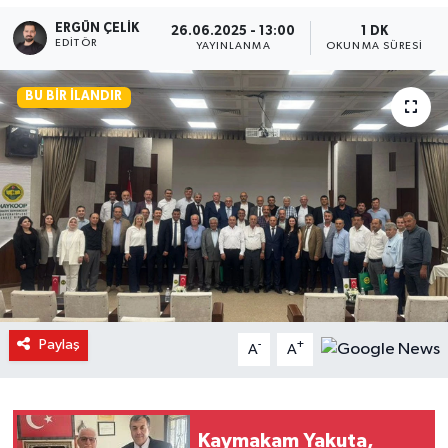
ERGÜN ÇELIK
26.06.2025 - 13:00
1 DK
EDITÖR
YAYINLANMA
OKUNMA SÜRESI
BU BIR İLANDIR
Paylaş
-
+
A
A
Kaymakam Yakuta,