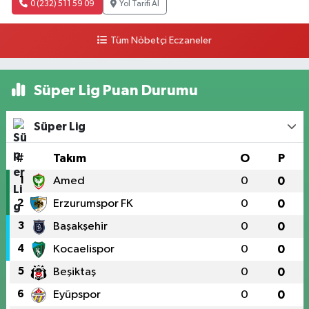
0 (232) 511 59 09
Yol Tarifi Al
Tüm Nöbetçi Eczaneler
Süper Lig Puan Durumu
Süper Lig
#
Takım
O
P
1
Amed
0
0
2
Erzurumspor FK
0
0
3
Başakşehir
0
0
4
Kocaelispor
0
0
5
Beşiktaş
0
0
6
Eyüpspor
0
0