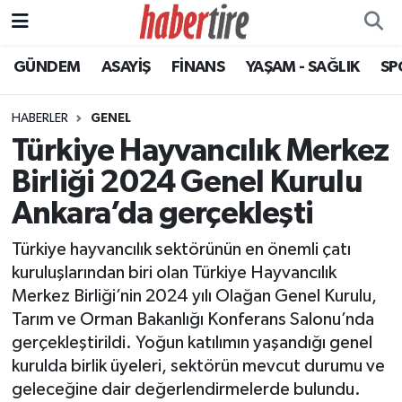
GÜNDEM
ASAYİŞ
FİNANS
YAŞAM - SAĞLIK
SP
Tire Nöbetçi Eczaneler
Tire Hava Durumu
HABERLER
GENEL
Türkiye Hayvancılık Merkez
Tire Trafik Yoğunluk Haritası
Birliği 2024 Genel Kurulu
Süper Lig Puan Durumu ve Fikstür
Ankara’da gerçekleşti
Türkiye hayvancılık sektörünün en önemli çatı
Tüm Manşetler
kuruluşlarından biri olan Türkiye Hayvancılık
Merkez Birliği’nin 2024 yılı Olağan Genel Kurulu,
Son Dakika Haberleri
Tarım ve Orman Bakanlığı Konferans Salonu’nda
gerçekleştirildi. Yoğun katılımın yaşandığı genel
Haber Arşivi
kurulda birlik üyeleri, sektörün mevcut durumu ve
geleceğine dair değerlendirmelerde bulundu.