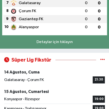
7
Galatasaray
0
0
8
Çorum FK
0
0
9
Gaziantep FK
0
0
10
Alanyaspor
0
0
Detaylar için tıklayın
Süper Lig Fikstür
14 Ağustos, Cuma
Galatasaray - Çorum FK
21:30
15 Ağustos, Cumartesi
Konyaspor - Rizespor
19:00
Kasımpaşa - Trabzonspor
19:00