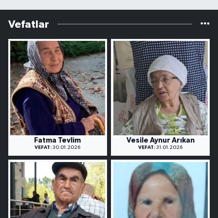
Vefatlar
Fatma Tevlim
Vesile Aynur Arıkan
VEFAT:
30.01.2026
VEFAT:
31.01.2026