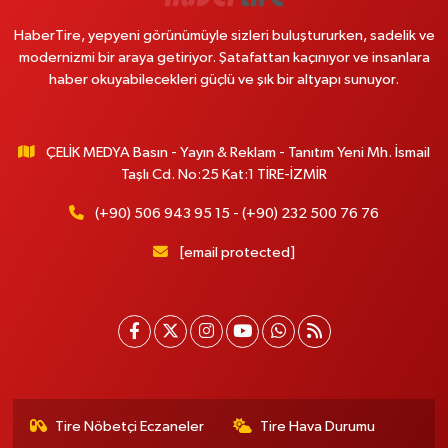
HaberTire, yepyeni görünümüyle sizleri buluştururken, sadelik ve
modernizmi bir araya getiriyor. Şatafattan kaçınıyor ve insanlara
haber okuyabilecekleri güçlü ve şık bir altyapı sunuyor.
ÇELİK MEDYA Basın - Yayın & Reklam - Tanıtım Yeni Mh. İsmail
Taşlı Cd. No:25 Kat:1 TİRE-İZMİR
(+90) 506 943 95 15 - (+90) 232 500 76 76
[email protected]
Tire Nöbetçi Eczaneler
Tire Hava Durumu