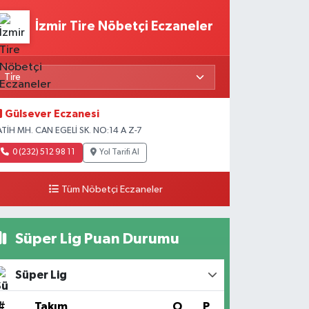
İzmir Tire Nöbetçi Eczaneler
Gülsever Eczanesi
ATİH MH. CAN EGELİ SK. NO:14 A Z-7
0 (232) 512 98 11
Yol Tarifi Al
Tüm Nöbetçi Eczaneler
Süper Lig Puan Durumu
Süper Lig
#
Takım
O
P