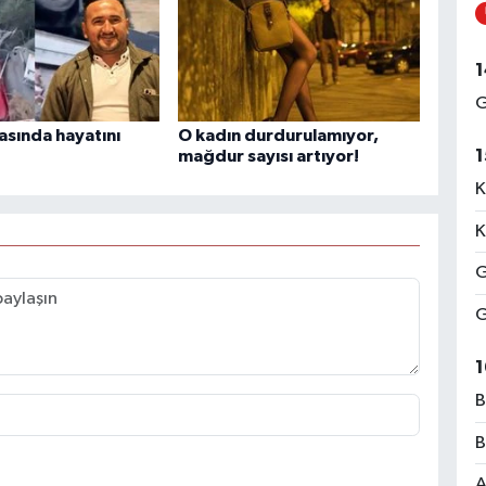
1
G
asında hayatını
O kadın durdurulamıyor,
1
mağdur sayısı artıyor!
K
K
G
G
1
B
B
A