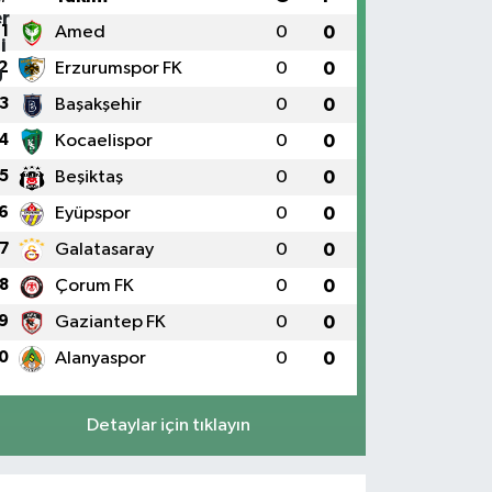
1
Amed
0
0
2
Erzurumspor FK
0
0
3
Başakşehir
0
0
4
Kocaelispor
0
0
5
Beşiktaş
0
0
6
Eyüpspor
0
0
7
Galatasaray
0
0
8
Çorum FK
0
0
9
Gaziantep FK
0
0
0
Alanyaspor
0
0
Detaylar için tıklayın