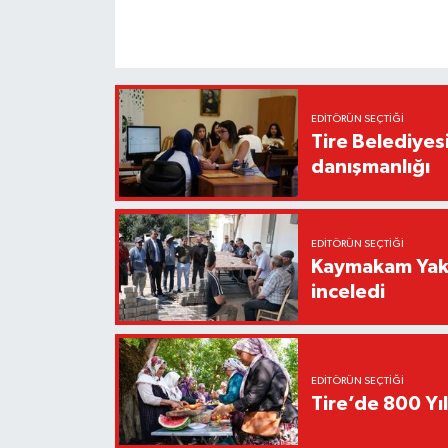
EDITÖRÜN SEÇTIĞI
Tire Belediyes
danışmanlığı
EDITÖRÜN SEÇTIĞI
Kaymakam Yakut
inceledi
EDITÖRÜN SEÇTIĞI
Tire’de 800 Yıl