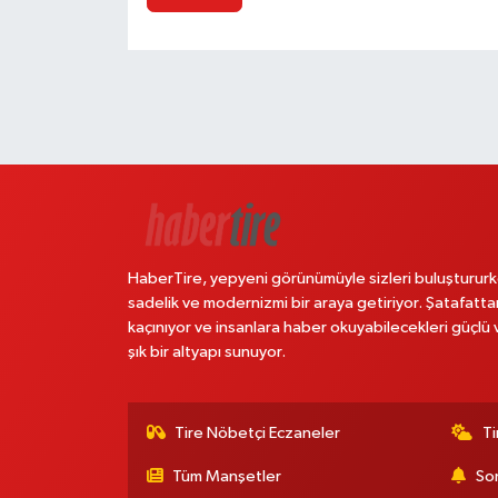
HaberTire, yepyeni görünümüyle sizleri buluştururk
sadelik ve modernizmi bir araya getiriyor. Şatafatta
kaçınıyor ve insanlara haber okuyabilecekleri güçlü 
şık bir altyapı sunuyor.
Tire Nöbetçi Eczaneler
Ti
Tüm Manşetler
Son