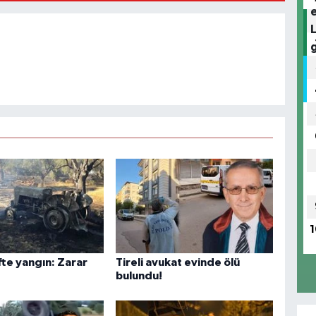
1
fte yangın: Zarar
Tireli avukat evinde ölü
bulundu!