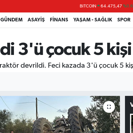
BITCOIN
64.475,47
%0.
DOLAR
47,5986
%0.
GÜNDEM
ASAYİŞ
FİNANS
YAŞAM - SAĞLIK
SPOR
EURO
55,0700
%0
STERLİN
64,2438
%0.
di 3'ü çocuk 5 kişi
GRAM ALTIN
6518.23
%0.
BİST100
13.703
%
 traktör devrildi. Feci kazada 3'ü çocuk 5 ki