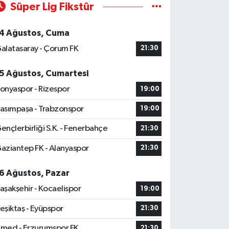
Süper Lig Fikstür
4 Ağustos, Cuma
alatasaray - Çorum FK
21:30
5 Ağustos, Cumartesi
onyaspor - Rizespor
19:00
asımpaşa - Trabzonspor
19:00
ençlerbirliği S.K. - Fenerbahçe
21:30
aziantep FK - Alanyaspor
21:30
6 Ağustos, Pazar
aşakşehir - Kocaelispor
19:00
eşiktaş - Eyüpspor
21:30
med - Erzurumspor FK
21:30