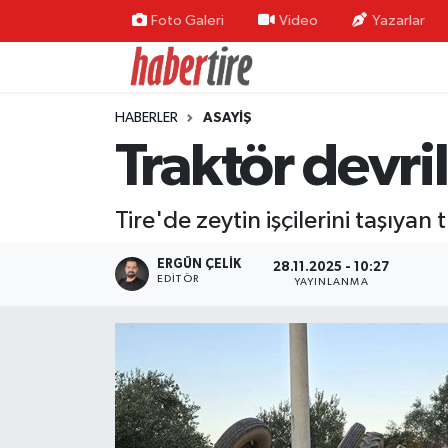
Foto Galeri
Video
Yazarlar
Tire Nöbetçi Eczaneler
HABERLER
ASAYİŞ
Tire Hava Durumu
Traktör devril
Tire Trafik Yoğunluk Haritası
Tire'de zeytin işçilerini taşıyan
Süper Lig Puan Durumu ve Fikstür
ERGÜN ÇELIK
28.11.2025 - 10:27
Tüm Manşetler
EDITÖR
YAYINLANMA
Son Dakika Haberleri
Haber Arşivi