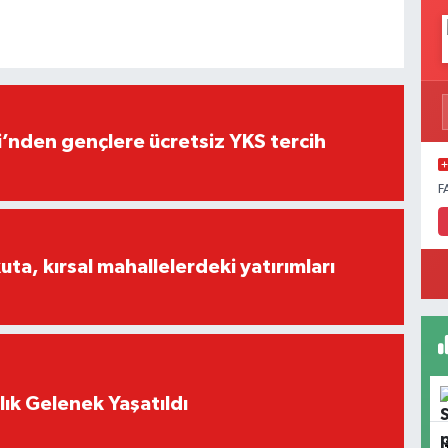
i’nden gençlere ücretsiz YKS tercih
F
a, kırsal mahallelerdeki yatırımları
lık Gelenek Yaşatıldı