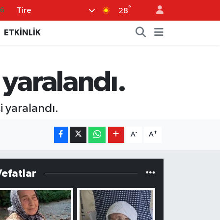
°
Tire
66
28
06
ETKİNLİK
.1
21
 yaralandı.
39
0
şi yaralandı.
-
+
A
A
Vefatlar