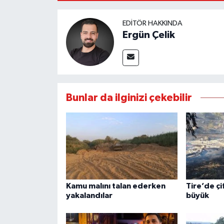
EDITÖR HAKKINDA
Ergün Çelik
Bunlar da ilginizi çekebilir
Kamu malını talan ederken
Tire’de çi
yakalandılar
büyük