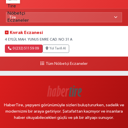
Kıvrak Eczanesi
4 EYLÜL MAH. YUNUS EMRE CAD. NO:31 A
0 (232) 511 59 09
Yol Tarifi Al
Tüm Nöbetçi Eczaneler
HaberTire, yepyeni görünümüyle sizleri buluştururken, sadelik ve
modernizmi bir araya getiriyor. Şatafattan kaçınıyor ve insanlara
haber okuyabilecekleri güçlü ve şık bir altyapı sunuyor.