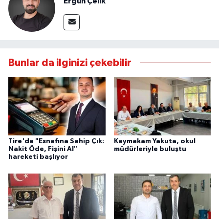
Ergün Çelik
Bunlar da ilginizi çekebilir
Tire'de "Esnafına Sahip Çık:
Kaymakam Yakuta, okul
Nakit Öde, Fişini Al"
müdürleriyle buluştu
hareketi başlıyor