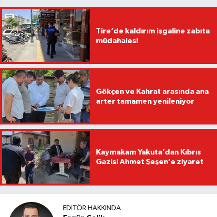
Tire’de kaldırım işgaline zabıta
müdahalesi
Gökçen ve Kahrat arasında ana
arter tamamen yenileniyor
Kaymakam Yakuta’dan Kıbrıs
Gazisi Ahmet Şeşen’e ziyaret
EDITÖR HAKKINDA