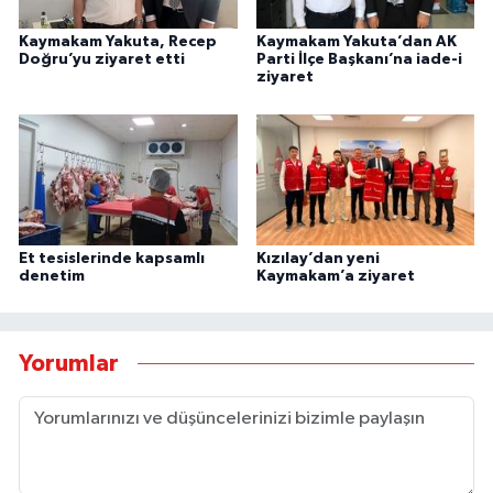
Kaymakam Yakuta, Recep
Kaymakam Yakuta’dan AK
Doğru’yu ziyaret etti
Parti İlçe Başkanı’na iade-i
ziyaret
Et tesislerinde kapsamlı
Kızılay’dan yeni
denetim
Kaymakam’a ziyaret
Yorumlar