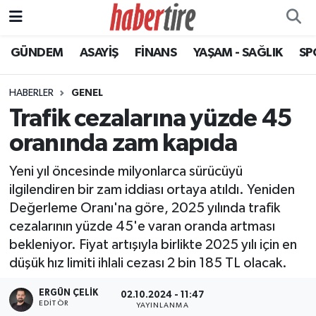
GÜNDEM
ASAYİŞ
FİNANS
YAŞAM - SAĞLIK
SP
Tire Nöbetçi Eczaneler
Tire Hava Durumu
HABERLER
GENEL
Trafik cezalarına yüzde 45
Tire Trafik Yoğunluk Haritası
oranında zam kapıda
Süper Lig Puan Durumu ve Fikstür
Yeni yıl öncesinde milyonlarca sürücüyü
ilgilendiren bir zam iddiası ortaya atıldı. Yeniden
Tüm Manşetler
Değerleme Oranı'na göre, 2025 yılında trafik
cezalarının yüzde 45'e varan oranda artması
Son Dakika Haberleri
bekleniyor. Fiyat artışıyla birlikte 2025 yılı için en
düşük hız limiti ihlali cezası 2 bin 185 TL olacak.
Haber Arşivi
ERGÜN ÇELIK
02.10.2024 - 11:47
EDITÖR
YAYINLANMA